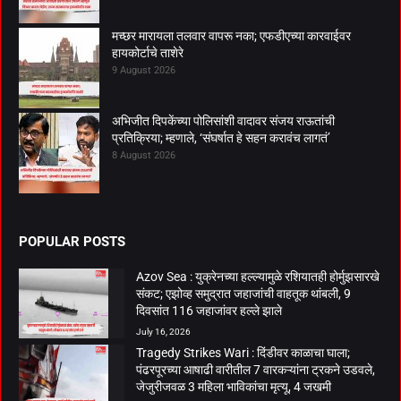
मच्छर मारायला तलवार वापरू नका; एफडीएच्या कारवाईवर
हायकोर्टाचे ताशेरे
9 August 2026
अभिजीत दिपकेंच्या पोलिसांशी वादावर संजय राऊतांची
प्रतिक्रिया; म्हणाले, ‘संघर्षात हे सहन करावंच लागतं’
8 August 2026
POPULAR POSTS
Azov Sea : युक्रेनच्या हल्ल्यामुळे रशियातही होर्मुझसारखे
संकट; एझोव्ह समुद्रात जहाजांची वाहतूक थांबली, 9
दिवसांत 116 जहाजांवर हल्ले झाले
July 16, 2026
Tragedy Strikes Wari : दिंडीवर काळाचा घाला;
पंढरपूरच्या आषाढी वारीतील 7 वारकऱ्यांना ट्रकने उडवले,
जेजुरीजवळ 3 महिला भाविकांचा मृत्यू, 4 जखमी