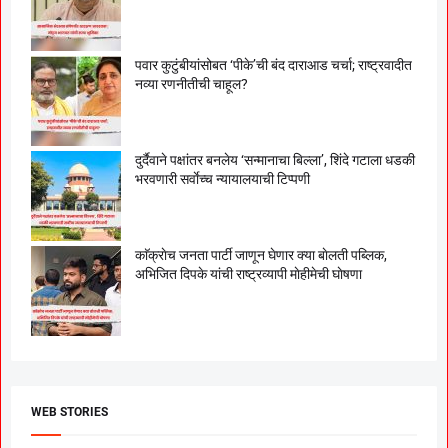
पवार कुटुंबीयांसोबत ‘पीके’ची बंद दाराआड चर्चा; राष्ट्रवादीत
नव्या रणनीतीची चाहूल?
दुर्दैवाने पक्षांतर बनलेय ‘सन्मानाचा बिल्ला’, शिंदे गटाला धडकी
भरवणारी सर्वाेच्च न्यायालयाची टिप्पणी
काॅक्राेच जनता पार्टी जाणून घेणार क्या बाेलती पब्लिक,
अभिजित दिपके यांची राष्ट्रव्यापी माेहीमेची घाेषणा
WEB STORIES