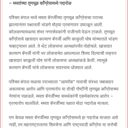
– ममतांच्या तृणमूळ काँग्रेसमध्ये गदारोळ
पश्चिम बंगाल मध्ये ममता बॅनर्जींच्या तृणमूळ काँग्रेसचा पराभव
झाल्यानंतर पक्षातली भांडणे मोठ्या प्रमाणावर उफाळून आली.
कोलकत्यामधल्या शंभर नगरसेवकांनी राजीनामे देऊन टाकले. तृणमूल
काँग्रेसचे खासदार कल्याण बॅनर्जी आणि काकुली घोष यांच्यातले भांडण
चव्हाट्यावर आले. ते थेट लोकसभा अध्यक्षांपर्यंत पोहोचले. खासदार
कल्याण बॅनर्जी यांनी भर लोकसभेत आपल्याला शिव्या दिल्याची तक्रार
खासदार काकूली घोष यांनी लोकसभा अध्यक्षांकडे केली. त्यामुळे
कल्याण बॅनर्जी यांचे लोकसभा सदस्यत्व धोक्यात आले.
पश्चिम बंगाल मधल्या पराभवाला “आयपॅक” नावाची संस्था जबाबदार
असल्याचा आरोप आणि प्रत्यारोप या दोन्ही गोष्टींनी तृणमूळ काँग्रेसच्या
नेत्यांना पछाडले. ममता बॅनर्जींच्या समर्थकांनी एकमेकांवरच आरोप –
प्रत्यारोप चालविले. ममता बॅनर्जींच्या पक्षात मोठा गदारोळ माजला.
पण केवळ ममता बॅनर्जींच्या तृणमूल काँग्रेसमध्ये हा गदारोळ माजला असे
नाही, तर महाराष्ट्रातल्या शिवसेना आणि राष्ट्रवादी काँग्रेस या सत्तेची