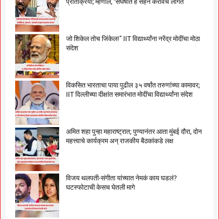
प्रतिक्रिया; म्हणाले, ‘संघर्षात हे सहन करावंच लागतं’
जो शिकेल तोच जिंकेल!” IIT विद्यार्थ्यांना नरेंद्र मोदींचा मोठा
संदेश
विकसित भारताचा पाया पुढील ३५ वर्षांत तरुणांच्या कामावर;
IIT दिल्लीच्या दीक्षांत समारंभात मोदींचा विद्यार्थ्यांना संदेश
अमित शहा पुन्हा महाराष्ट्रात; पुण्यानंतर आता मुंबई दौरा, दोन
महत्त्वाचे कार्यक्रम अन् राजकीय बैठकांकडे लक्ष
विजय थलपती-संगीता यांच्यात नेमकं काय घडलं?
घटस्फोटाची केसच घेतली मागे