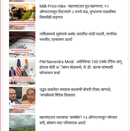
Milk Price Hike : महाराष्ट्रात दूध महागणार; ११
ऑगस्टपासून लिटरमागे २ रुपये वाढ, दुग्धजन्य पदार्थांच्या
किमतीही वाढणार
नाशिकमध्ये भूकंपाचे धक्के; घरातील भांडी पडली, नागरिक
भयभीत, प्रशासन अलर्ट
PM Narendra Modi : अमेरिकेचा 100 टक्के टॅरिफ लागू
होताच मोदी अॅक्शन मोडमध्ये; जे.डी. व्हान्स यांच्याशी
फोनवरून चर्चा
उद्धव ठाकरेंवर रामदास कदमांची बोचरी टीका; म्हणाले,
‘सगळीकडे शिंदेच दिसतात
महाराष्ट्रात पावसाचा ‘कमबॅक’! १३ ऑगस्टपासून जोरदार
सरी, कोकण-घाट परिसराला अलर्ट