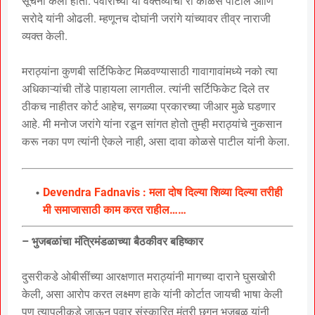
सूचना केली होती. पवारांच्या या वक्तव्याची री कोळसे पाटील आणि
सरोदे यांनी ओढली. म्हणूनच दोघांनी जरांगे यांच्यावर तीव्र नाराजी
व्यक्त केली.
मराठ्यांना कुणबी सर्टिफिकेट मिळवण्यासाठी गावागावांमध्ये नको त्या
अधिकाऱ्यांची तोंडे पाहायला लागतील. त्यांनी सर्टिफिकेट दिले तर
ठीकच नाहीतर कोर्ट आहेच, सगळ्या प्रकारच्या जीआर मुळे घडणार
आहे. मी मनोज जरांगे यांना रडून सांगत होतो तुम्ही मराठ्यांचे नुकसान
करू नका पण त्यांनी ऐकले नाही, असा दावा कोळसे पाटील यांनी केला.
Devendra Fadnavis : मला दोष दिल्या शिव्या दिल्या तरीही
मी समाजासाठी काम करत राहील……
– भुजबळांचा मंत्रिमंडळाच्या बैठकीवर बहिष्कार
दुसरीकडे ओबीसींच्या आरक्षणात मराठ्यांनी मागच्या दाराने घुसखोरी
केली, असा आरोप करत लक्ष्मण हाके यांनी कोर्टात जायची भाषा केली
पण त्यापलीकडे जाऊन पवार संस्कारित मंत्री छगन भुजबळ यांनी