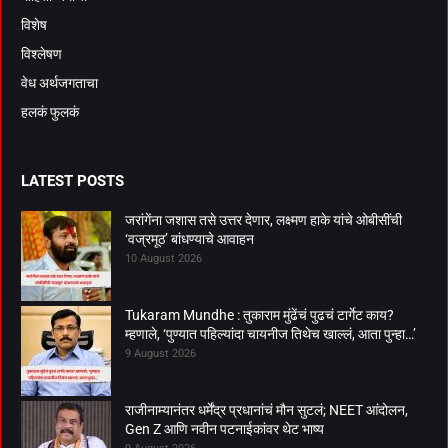
विशेष
विश्लेषण
वेध अर्थजगताचा
हलकं फुलकं
LATEST POSTS
जरांगेंना जशास तसे उत्तर देणार, लक्ष्मण हाके यांचे ओबीसींची
‘वज्रमूठ’ बांधण्याचे आवाहन
10 August 2026
Tukaram Mundhe : तुकाराम मुंढेंचं पुढचं टार्गेट काय?
म्हणाले, ‘पुण्यात पहिल्यांदा चायनीज तिथेच खाल्लं, आता पुन्हा…’
9 August 2026
राजीनाम्यानंतर धर्मेंद्र प्रधानांचं मौन सुटलं; NEET आंदोलन,
Gen Z आणि नवीन पटनाईकांवर थेट भाष्य