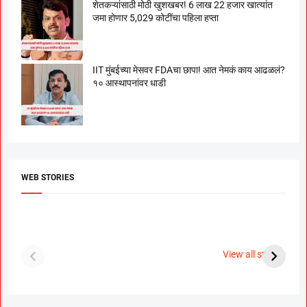
शेतकऱ्यांसाठी मोठी खुशखबर! 6 लाख 22 हजार खात्यांत
जमा होणार 5,029 कोटींचा पहिला हप्ता
IIT मुंबईच्या मेसवर FDAचा छापा! आत नेमकं काय आढळलं?
१० आस्थापनांवर धाडी
WEB STORIES
दगडी चाल फेम अभिनेत्री
श्रीमंत दगडूशेठ गणपती
ब
पूजा सावंत ने गुपचूप
2023
स
View all stories
उरकला साखरपुडा.
म