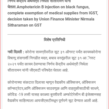
निर्णय केंद्रीय अर्थमंत्री निर्मला सीतारामन यांनी
घेतला.Amphotericin B injection on black fungus,
complete exemption of medical supplies from IGST,
decision taken by Union Finance Minister Nirmala
Sitharaman on GST
विशेष प्रतिनिधी
नवी दिल्ली :
कोरोना सामग्रीवरील सूट ३१ ऑगस्ट पर्यंत कायमकोरोना
विषाणू संसगार्शी निगडीत मदत, बचाव वस्तूंवरील सूट ३१ आॅगस्ट
२०२१ पर्यंत कायम ठेवण्याचा निर्णय केंद्रीय अर्थमंत्री निर्मला
सीतारामन यांनी जीएसटी परिषदेत घेतला आहे.
कोरोनाच्या संकटात दिलासा म्हणून वैद्यकीय ऑक्सिजन, ऑक्सिजन
कॉन्सट्रेटर,आणि ऑक्सिजन साठवणूक आणि वाहतुकीसाठीची साधने,
कोविड -19 लसी यासह काळ्या बुरशीवरी अम्फोटेरेसीन बी इंजेक्शनसह
वैद्यकीय साहित्याला आयजीएसटीमधून पूर्णपणे सूट देण्यात आली आहे.