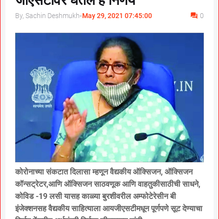
जीएसटीवर घेतले हे निर्णय
By, Sachin Deshmukh
-
May 29, 2021 07:45:00
0
कोरोनाच्या संकटात दिलासा म्हणून वैद्यकीय ऑक्सिजन, ऑक्सिजन
कॉन्सट्रेटर,आणि ऑक्सिजन साठवणूक आणि वाहतुकीसाठीची साधने,
कोविड -19 लसी यासह काळ्या बुरशीवरील अम्फोटेरेसीन बी
इंजेक्शनसह वैद्यकीय साहित्याला आयजीएसटीमधून पूर्णपणे सूट देण्याचा