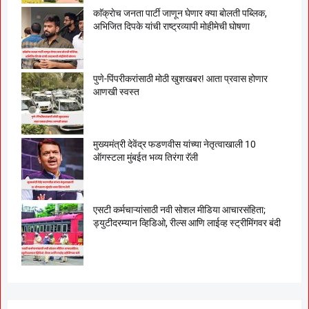
काॅक्राेच जनता पार्टी जाणून घेणार क्या बाेलती पब्लिक,
अभिजित दिपके यांची राष्ट्रव्यापी माेहीमेची घाेषणा
पुणे-पिंपरीकरांसाठी मोठी खुशखबर! आता प्रवास होणार
आणखी स्वस्त
मुख्यमंत्री देवेंद्र फडणवीस यांच्या नेतृत्वाखाली 10
ऑगस्टला मुंबईत भव्य तिरंगा रॅली
एसटी कर्मचाऱ्यांसाठी नवी सोशल मीडिया आचारसंहिता;
ड्युटीदरम्यान व्हिडिओ, रील्स आणि लाईव्ह स्ट्रीमिंगवर बंदी