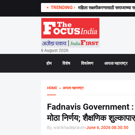
TRENDING
महिला सक्षमीकरणासाठी समाजाच्या
6 August 2026
होम
विशेष
विश्लेषण
आपला महाराष्ट्र
HOME
» आपला महाराष्ट्र
Fadnavis Government : 
मोठा निर्णय; शैक्षणिक शुल्काप
By, wankhadepravin
-
June 6, 2026 08:30:50