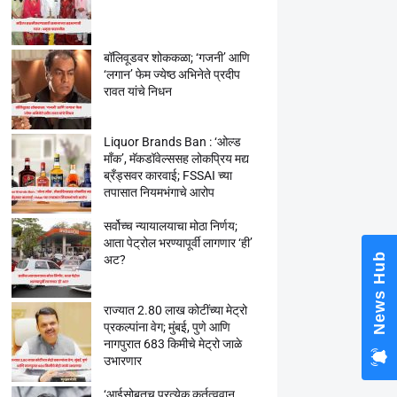
बॉलिवूडवर शोककळा; ‘गजनी’ आणि
‘लगान’ फेम ज्येष्ठ अभिनेते प्रदीप
रावत यांचे निधन
Liquor Brands Ban : ‘ओल्ड
मॉंक’, मॅकडॉवेल्ससह लोकप्रिय मद्य
ब्रँड्सवर कारवाई; FSSAI च्या
तपासात नियमभंगाचे आरोप
सर्वोच्च न्यायालयाचा मोठा निर्णय;
आता पेट्रोल भरण्यापूर्वी लागणार ‘ही’
News Hub
अट?
राज्यात 2.80 लाख कोटींच्या मेट्रो
प्रकल्पांना वेग; मुंबई, पुणे आणि
नागपुरात 683 किमीचे मेट्रो जाळे
उभारणार
‘आईसोबतच प्रत्येक कर्तृत्ववान