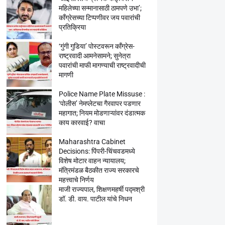
महिलेच्या सन्मानासाठी ठामपणे उभा’;
काँग्रेसच्या टिप्पणीवर जय पवारांची
प्रतिक्रिया
‘गुंगी गुडिया’ पोस्टवरून काँग्रेस-
राष्ट्रवादी आमनेसामने; सुनेत्रा
पवारांची माफी मागण्याची राष्ट्रवादीची
मागणी
Police Name Plate Missuse :
‘पोलीस’ नेमप्लेटचा गैरवापर पडणार
महागात; नियम मोडणाऱ्यांवर दंडात्मक
काय कारवाई? वाचा
Maharashtra Cabinet
Decisions: पिंपरी-चिंचवडमध्ये
विशेष मोटार वाहन न्यायालय;
मंत्रिमंडळ बैठकीत राज्य सरकारचे
महत्त्वाचे निर्णय
माजी राज्यपाल, शिक्षणमहर्षी पद्मश्री
डॉ. डी. वाय. पाटील यांचे निधन