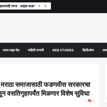
 सहभागाची गरज : अमृता फडणवीस
भारत माझा देश
माहिती जगाची
WEB STORIES
व्हिडिओज
आमच
मराठा समाजासाठी फडणवीस सरकारचा
ासून वसतिगृहापर्यंत मिळणार विशेष सुविधा
0