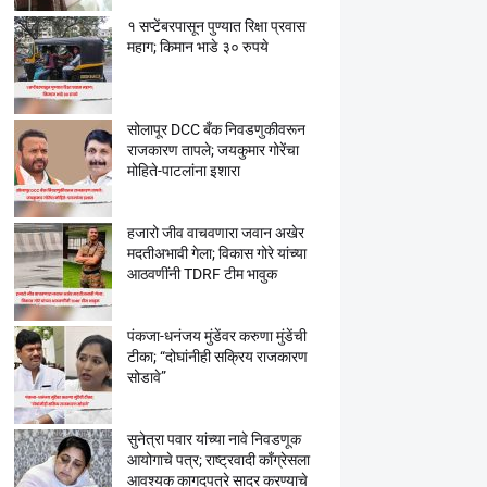
१ सप्टेंबरपासून पुण्यात रिक्षा प्रवास
महाग; किमान भाडे ३० रुपये
सोलापूर DCC बँक निवडणुकीवरून
राजकारण तापले; जयकुमार गोरेंचा
मोहिते-पाटलांना इशारा
हजारो जीव वाचवणारा जवान अखेर
मदतीअभावी गेला; विकास गोरे यांच्या
आठवणींनी TDRF टीम भावुक
पंकजा-धनंजय मुंडेंवर करुणा मुंडेंची
टीका; “दोघांनीही सक्रिय राजकारण
सोडावे”
सुनेत्रा पवार यांच्या नावे निवडणूक
आयोगाचे पत्र; राष्ट्रवादी काँग्रेसला
आवश्यक कागदपत्रे सादर करण्याचे