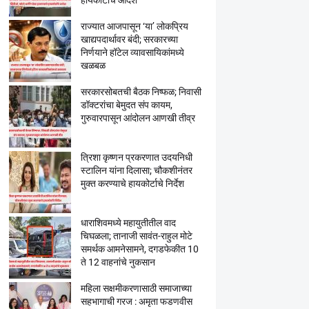
हायकोर्टाचे आदेश
राज्यात आजपासून ‘या’ लोकप्रिय
खाद्यपदार्थावर बंदी; सरकारच्या
निर्णयाने हॉटेल व्यावसायिकांमध्ये
खळबळ
सरकारसोबतची बैठक निष्फळ; निवासी
डॉक्टरांचा बेमुदत संप कायम,
गुरुवारपासून आंदोलन आणखी तीव्र
त्रिशा कृष्णन प्रकरणात उदयनिधी
स्टालिन यांना दिलासा; चौकशीनंतर
मुक्त करण्याचे हायकोर्टाचे निर्देश
धाराशिवमध्ये महायुतीतील वाद
चिघळला; तानाजी सावंत-राहुल मोटे
समर्थक आमनेसामने, दगडफेकीत 10
ते 12 वाहनांचे नुकसान
महिला सक्षमीकरणासाठी समाजाच्या
सहभागाची गरज : अमृता फडणवीस