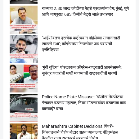
राज्यात 2.80 लाख कोटींच्या मेट्रो प्रकल्पांना वेग; मुंबई, पुणे
आणि नागपुरात 683 किमीचे मेट्रो जाळे उभारणार
‘आईसोबतच प्रत्येक कर्तृत्ववान महिलेच्या सन्मानासाठी
ठामपणे उभा’; काँग्रेसच्या टिप्पणीवर जय पवारांची
प्रतिक्रिया
‘गुंगी गुडिया’ पोस्टवरून काँग्रेस-राष्ट्रवादी आमनेसामने;
सुनेत्रा पवारांची माफी मागण्याची राष्ट्रवादीची मागणी
Police Name Plate Missuse : ‘पोलीस’ नेमप्लेटचा
गैरवापर पडणार महागात; नियम मोडणाऱ्यांवर दंडात्मक काय
कारवाई? वाचा
Maharashtra Cabinet Decisions: पिंपरी-
चिंचवडमध्ये विशेष मोटार वाहन न्यायालय; मंत्रिमंडळ
बैठकीत राज्य सरकारचे महत्त्वाचे निर्णय