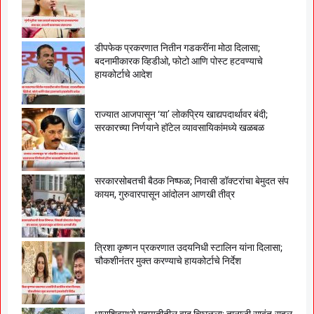
डीपफेक प्रकरणात नितीन गडकरींना मोठा दिलासा;
बदनामीकारक व्हिडीओ, फोटो आणि पोस्ट हटवण्याचे
हायकोर्टाचे आदेश
राज्यात आजपासून ‘या’ लोकप्रिय खाद्यपदार्थावर बंदी;
सरकारच्या निर्णयाने हॉटेल व्यावसायिकांमध्ये खळबळ
सरकारसोबतची बैठक निष्फळ; निवासी डॉक्टरांचा बेमुदत संप
कायम, गुरुवारपासून आंदोलन आणखी तीव्र
त्रिशा कृष्णन प्रकरणात उदयनिधी स्टालिन यांना दिलासा;
चौकशीनंतर मुक्त करण्याचे हायकोर्टाचे निर्देश
धाराशिवमध्ये महायुतीतील वाद चिघळला; तानाजी सावंत-राहुल