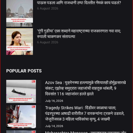
पाऊस पडला आणि राजधानी ठप्प! दिल्लीत नेमकं काय घडलं?
6 August 2026
‘गुंगी गुडीया’ एका शब्दाने महाराष्ट्राच्या राजकारणात नवा वाद;
रुपाली चाकणकर संतापल्या
6 August 2026
POPULAR POSTS
Azov Sea : युक्रेनच्या हल्ल्यामुळे रशियातही होर्मुझसारखे
संकट; एझोव्ह समुद्रात जहाजांची वाहतूक थांबली, 9
दिवसांत 116 जहाजांवर हल्ले झाले
July 16, 2026
Tragedy Strikes Wari : दिंडीवर काळाचा घाला;
पंढरपूरच्या आषाढी वारीतील 7 वारकऱ्यांना ट्रकने उडवले,
जेजुरीजवळ 3 महिला भाविकांचा मृत्यू, 4 जखमी
July 14, 2026
Maharashtra Monsoon : महाराष्ट्रात पावसाचा जोर