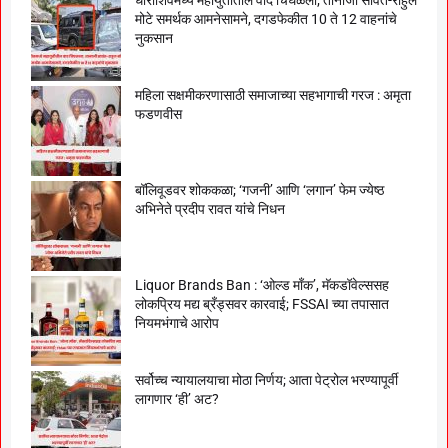
मोटे समर्थक आमनेसामने, दगडफेकीत 10 ते 12 वाहनांचे
नुकसान
महिला सक्षमीकरणासाठी समाजाच्या सहभागाची गरज : अमृता
फडणवीस
बॉलिवूडवर शोककळा; ‘गजनी’ आणि ‘लगान’ फेम ज्येष्ठ
अभिनेते प्रदीप रावत यांचे निधन
Liquor Brands Ban : ‘ओल्ड मॉंक’, मॅकडॉवेल्ससह
लोकप्रिय मद्य ब्रँड्सवर कारवाई; FSSAI च्या तपासात
नियमभंगाचे आरोप
सर्वोच्च न्यायालयाचा मोठा निर्णय; आता पेट्रोल भरण्यापूर्वी
लागणार ‘ही’ अट?