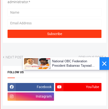
administrator.*
NEXT POST
PREVIOUS POST
×
National OBC Federation
President Babanrao Taywade
Claims Only 27 Kunbi
FOLLOW US
Certificates Issued in
Marathwada After September 2
GR; Alarming News for Mano
Facebook
YouTube
Instagram