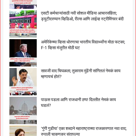
एसटी कर्मचाऱ्यांसाठी नवी सोशल मीडिया आचारसंहिता;
ड्युटीदरम्यान व्हिडिओ, रील्स आणि लाईव्ह स्ट्रीमिंगवर बंदी
अमेरिकेच्या व्हिसा धोरणाचा भारतीय विद्यार्थ्यांना मोठा फटका;
F-1 व्हिसा मंजुरीत मोठी घट
सावजी वाद चिघळला; तुकाराम मुंढेंनी सांगितलं नेमकं काय
म्हणायचं होतं?
पाऊस पडला आणि राजधानी ठप्प! दिल्लीत नेमकं काय
घडलं?
‘गुंगी गुडीया’ एका शब्दाने महाराष्ट्राच्या राजकारणात नवा वाद;
रुपाली चाकणकर संतापल्या