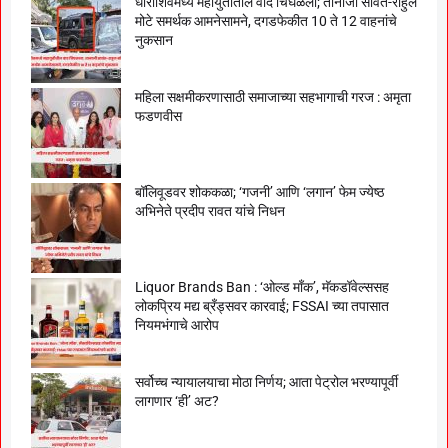
धाराशिवमध्ये महायुतीतील वाद चिघळला; तानाजी सावंत-राहुल
मोटे समर्थक आमनेसामने, दगडफेकीत 10 ते 12 वाहनांचे
नुकसान
महिला सक्षमीकरणासाठी समाजाच्या सहभागाची गरज : अमृता
फडणवीस
बॉलिवूडवर शोककळा; ‘गजनी’ आणि ‘लगान’ फेम ज्येष्ठ
अभिनेते प्रदीप रावत यांचे निधन
Liquor Brands Ban : ‘ओल्ड मॉंक’, मॅकडॉवेल्ससह
लोकप्रिय मद्य ब्रँड्सवर कारवाई; FSSAI च्या तपासात
नियमभंगाचे आरोप
सर्वोच्च न्यायालयाचा मोठा निर्णय; आता पेट्रोल भरण्यापूर्वी
लागणार ‘ही’ अट?