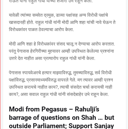
राऊत यांनी राहुल गांधी यांच्या शेजारी उभे राहून केला.
यावेळी त्यांच्या समवेत द्रमुक, डाव्या पक्षांसह अन्य विरोधी पक्षांचे
खासदारही होते. राहुल गांधी यांनी मोदी आणि शहा यांची नावे घेऊन ते
विरोधकांवर पाळत ठेवल्याचा आरोप केला.
मोदी आणि शहा हे विरोधकांवर संसद चालू न देण्याचा आरोप करतात.
परंतु पेगासस हेरगिरीच्या मुद्द्यावर आम्ही उपस्थित केलेल्या प्रश्नांना
उत्तरे देत नाहीत असा प्रत्यारोप राहुल गांधी यांनी केला.
पेगासस स्पायवेअरचे हत्यार माझ्याविरुद्ध, तुमच्याविरुद्ध, सर्व विरोधी
पक्षांविरुद्ध, प्रसारमाध्यमंविरुद्ध वापरले गेले. मग त्यावर आम्ही प्रश्न
उपस्थित करायचे नाहीत काय?, त्याची संसदेत चर्चा करायची नाही
काय?, असा सवाल राहुल गांधी यांनी संसदेबाहेर उभे राहून केला.
Modi from Pegasus – Rahulji’s
barrage of questions on Shah … but
outside Parliament; Support Sanjay