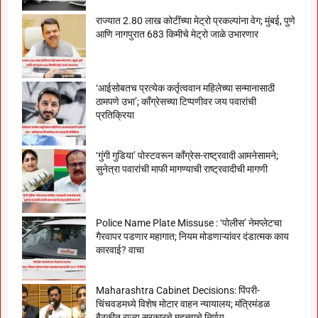
राज्यात 2.80 लाख कोटींच्या मेट्रो प्रकल्पांना वेग; मुंबई, पुणे
आणि नागपुरात 683 किमीचे मेट्रो जाळे उभारणार
‘आईसोबतच प्रत्येक कर्तृत्ववान महिलेच्या सन्मानासाठी
ठामपणे उभा’; काँग्रेसच्या टिप्पणीवर जय पवारांची
प्रतिक्रिया
‘गुंगी गुडिया’ पोस्टवरून काँग्रेस-राष्ट्रवादी आमनेसामने;
सुनेत्रा पवारांची माफी मागण्याची राष्ट्रवादीची मागणी
Police Name Plate Missuse : ‘पोलीस’ नेमप्लेटचा
गैरवापर पडणार महागात; नियम मोडणाऱ्यांवर दंडात्मक काय
कारवाई? वाचा
Maharashtra Cabinet Decisions: पिंपरी-
चिंचवडमध्ये विशेष मोटार वाहन न्यायालय; मंत्रिमंडळ
बैठकीत राज्य सरकारचे महत्त्वाचे निर्णय