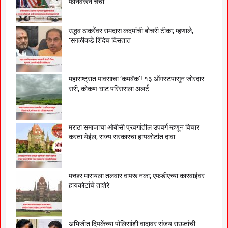
फोनवरून चर्चा
उद्धव ठाकरेंवर रामदास कदमांची बोचरी टीका; म्हणाले,
‘सगळीकडे शिंदेच दिसतात
महाराष्ट्रात पावसाचा ‘कमबॅक’! १३ ऑगस्टपासून जोरदार
सरी, कोकण-घाट परिसराला अलर्ट
मराठा समाजाचा ओबीसी प्रवर्गातील उपवर्ग म्हणून विचार
करता येईल, राज्य सरकारचा हायकोर्टात दावा
मच्छर मारायला तलवार वापरू नका; एफडीएच्या कारवाईवर
हायकोर्टाचे ताशेरे
अभिजीत दिपकेंच्या पोलिसांशी वादावर संजय राऊतांची