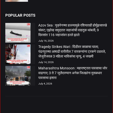
POPULAR POSTS
Azov Sea : युक्रेनच्या हल्ल्यामुळे रशियातही होर्मुझसारखे
संकट; एझोव्ह समुद्रात जहाजांची वाहतूक थांबली, 9
दिवसांत 116 जहाजांवर हल्ले झाले
July 16, 2026
Tragedy Strikes Wari : दिंडीवर काळाचा घाला;
पंढरपूरच्या आषाढी वारीतील 7 वारकऱ्यांना ट्रकने उडवले,
जेजुरीजवळ 3 महिला भाविकांचा मृत्यू, 4 जखमी
July 14, 2026
Maharashtra Monsoon : महाराष्ट्रात पावसाचा जोर
वाढणार; 3 ते 7 जुलैदरम्यान अनेक जिल्ह्यांना मुसळधार
पावसाचा इशारा
July 4, 2026