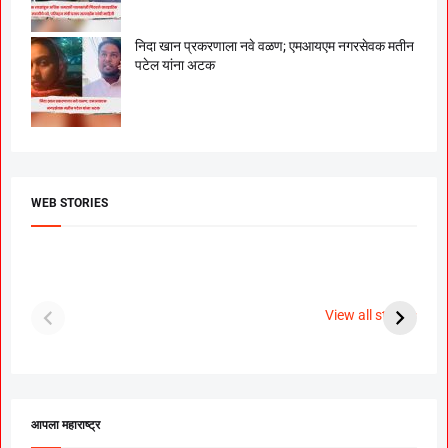
निदा खान प्रकरणाला नवे वळण; एमआयएम नगरसेवक मतीन
पटेल यांना अटक
WEB STORIES
दगडी चाल फेम अभिनेत्री
श्रीमंत दगडूशेठ गणपती
ब
पूजा सावंत ने गुपचूप
2023
स
View all stories
उरकला साखरपुडा.
म
आपला महाराष्ट्र