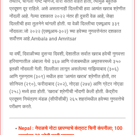
तथापि, चांगली गोष्ट म्हणजे, वारा सतत वाहत होता, त्यामुळे बहुतेक
प्रदूषण दूर राहिले. असे असतानाही दिल्लीची हवा अत्यंत खराब श्रेणीत
नोंदली आहे. गेल्या दशकात २०२२ नंतर ही दुसरी वेळ आहे, जेव्हा
दिल्लीची हवा तुलनेने चांगली होती. या वेळी दिल्लीचा एक्यूआय ३३९
नोंदवला.जो २०२२ (एक्यूआय-३०२) च्या हवेच्या गुणवत्तेनंतर दशकात
सर्वोत्तम आहे.Ambala and Amritsar
या वर्षी, दिवाळीच्या दुसऱ्या दिवशी, देशातील सर्वात खराब हवेची गुणवत्ता
हरियाणातील अंबाला येथे ३६७ आणि पंजाबमधील अमृतसरमध्ये ३५०
इतकी नोंदवली गेली. दिल्लीला लागून असलेल्या गाझियाबाद (३०६)
आणि गुरुग्राम (३०९) मधील हवा ‘अत्यंत खराब’ श्रेणीत होती, तर
सोनिपत (२९०), फरीदाबाद (२०२), नोएडा (२७४) आणि ग्रेटर नोएडा
(२५८) मध्ये हवा होती. ‘खराब’ श्रेणीची नोंदणी केली होती. केंद्रीय
प्रदूषण नियंत्रण मंडळ (सीपीसीबी) २६५ शहरांमधील हवेच्या गुणवत्तेचे
परीक्षण करते.
Nepal : नेपाळचे नोटा छापण्याचे कंत्राट चिनी कंपनीला; 100