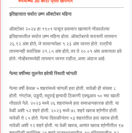
रुपयांच्या 30 कोटी प्रती छापणार
इतिहासात सर्वात उष्ण ऑक्टोबर महिना
ऑक्टोबर २०२४ हा १९०१ पासून हवामान खात्याने नोंदवलेल्या
इतिहासातील सर्वात उष्ण महिना होता. ऑक्टोबरचे सरासरी तापमान
२६.९२ अंश होते, जे सामान्यपेक्षा १.२३ अंश जास्त होते. रात्रीचे
तापमानही सर्वाधिक २१.८५ अंश होते, तर ते २०.०१ अंश असायला हवे
होते. नोव्हेंबरमध्येही तापमान जास्त राहील, असा अंदाज आहे.
गेल्या वर्षीच्या तुलनेत हवेची स्थिती चांगली
गेल्या वर्षी केवळ ५ शहरांमध्ये चांगली हवा होती. यावेळी ही संख्या ८
होती. गंगटोक, उडुपी, मदुराई इत्यादी ठिकाणी एक्यूआय ५० च्या खाली
नोंदवले गेले. २०२३ मध्ये २६ शहरांमध्ये हवा समाधानकारक होती. या
वेळी अशी ५२ शहरे होती. २०२३ मध्ये ७८ शहरे खराब श्रेणीत होती.
यावेळी ते ८५ होते. गेल्या दिवाळीनंतर ५३ शहरांतील हवा खराब होती.
यावेळी अशी १२ शहरे होती. या वेळी खराब, अत्यंत खराब श्रेणीतील ९७
शहरांपैकी सर्वाधिक २१ शहरे राजस्थानमधील, १४ हरियाणातील, १२