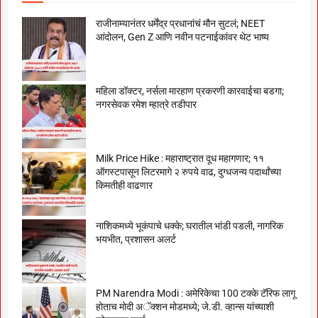
राजीनाम्यानंतर धर्मेंद्र प्रधानांचं मौन सुटलं; NEET
आंदोलन, Gen Z आणि नवीन पटनाईकांवर थेट भाष्य
महिला डॉक्टर, नर्सला मारहाण प्रकरणी कारवाईचा बडगा;
नगरसेवक रमेश म्हात्रे तडीपार
Milk Price Hike : महाराष्ट्रात दूध महागणार; ११
ऑगस्टपासून लिटरमागे २ रुपये वाढ, दुग्धजन्य पदार्थांच्या
किमतीही वाढणार
नाशिकमध्ये भूकंपाचे धक्के; घरातील भांडी पडली, नागरिक
भयभीत, प्रशासन अलर्ट
PM Narendra Modi : अमेरिकेचा 100 टक्के टॅरिफ लागू
होताच मोदी अॅक्शन मोडमध्ये; जे.डी. व्हान्स यांच्याशी