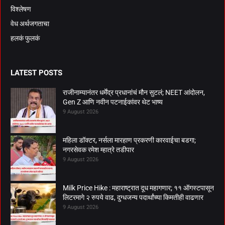
विश्लेषण
वेध अर्थजगताचा
हलकं फुलकं
LATEST POSTS
राजीनाम्यानंतर धर्मेंद्र प्रधानांचं मौन सुटलं; NEET आंदोलन,
Gen Z आणि नवीन पटनाईकांवर थेट भाष्य
9 August 2026
महिला डॉक्टर, नर्सला मारहाण प्रकरणी कारवाईचा बडगा;
नगरसेवक रमेश म्हात्रे तडीपार
9 August 2026
Milk Price Hike : महाराष्ट्रात दूध महागणार; ११ ऑगस्टपासून
लिटरमागे २ रुपये वाढ, दुग्धजन्य पदार्थांच्या किमतीही वाढणार
9 August 2026