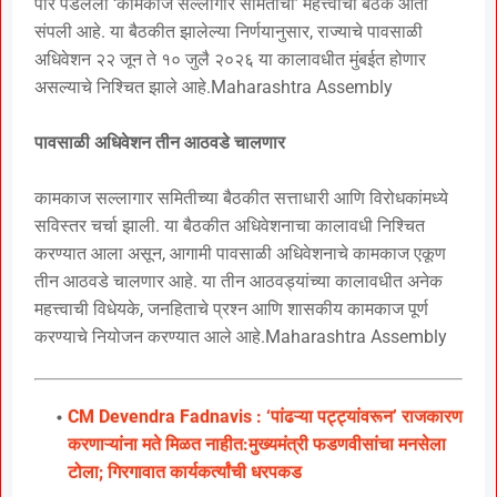
पार पडलेली ‘कामकाज सल्लागार समितीची’ महत्त्वाची बैठक आता
संपली आहे. या बैठकीत झालेल्या निर्णयानुसार, राज्याचे पावसाळी
अधिवेशन २२ जून ते १० जुलै २०२६ या कालावधीत मुंबईत होणार
असल्याचे निश्चित झाले आहे.Maharashtra Assembly
पावसाळी अधिवेशन तीन आठवडे चालणार
कामकाज सल्लागार समितीच्या बैठकीत सत्ताधारी आणि विरोधकांमध्ये
सविस्तर चर्चा झाली. या बैठकीत अधिवेशनाचा कालावधी निश्चित
करण्यात आला असून, आगामी पावसाळी अधिवेशनाचे कामकाज एकूण
तीन आठवडे चालणार आहे. या तीन आठवड्यांच्या कालावधीत अनेक
महत्त्वाची विधेयके, जनहिताचे प्रश्न आणि शासकीय कामकाज पूर्ण
करण्याचे नियोजन करण्यात आले आहे.Maharashtra Assembly
CM Devendra Fadnavis : ‘पांढऱ्या पट्ट्यांवरून’ राजकारण
करणाऱ्यांना मते मिळत नाहीत:मुख्यमंत्री फडणवीसांचा मनसेला
टोला; गिरगावात कार्यकर्त्यांची धरपकड