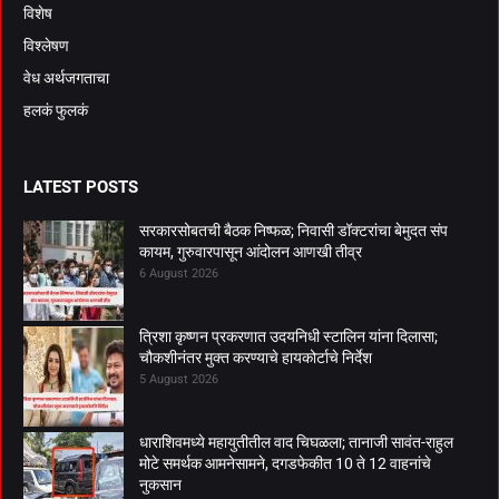
विशेष
विश्लेषण
वेध अर्थजगताचा
हलकं फुलकं
LATEST POSTS
सरकारसोबतची बैठक निष्फळ; निवासी डॉक्टरांचा बेमुदत संप
कायम, गुरुवारपासून आंदोलन आणखी तीव्र
6 August 2026
त्रिशा कृष्णन प्रकरणात उदयनिधी स्टालिन यांना दिलासा;
चौकशीनंतर मुक्त करण्याचे हायकोर्टाचे निर्देश
5 August 2026
धाराशिवमध्ये महायुतीतील वाद चिघळला; तानाजी सावंत-राहुल
मोटे समर्थक आमनेसामने, दगडफेकीत 10 ते 12 वाहनांचे
नुकसान