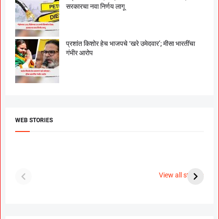
सरकारचा नवा निर्णय लागू
प्रशांत किशोर हेच भाजपचे ‘खरे उमेदवार’; मीसा भारतींचा
गंभीर आरोप
WEB STORIES
दगडी चाल फेम अभिनेत्री
श्रीमंत दगडूशेठ गणपती
ब
पूजा सावंत ने गुपचूप
2023
स
View all stories
उरकला साखरपुडा.
म