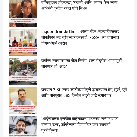
बॉलिवूडवर शोककळा; ‘गजनी’ आणि ‘लगान’ फेम ज्येष्ठ
अभिनेते प्रदीप रावत यांचे निधन
Liquor Brands Ban : ‘ओल्ड मॉंक’, मॅकडॉवेल्ससह
लोकप्रिय मद्य ब्रँड्सवर कारवाई; FSSAI च्या तपासात
नियमभंगाचे आरोप
सर्वोच्च न्यायालयाचा मोठा निर्णय; आता पेट्रोल भरण्यापूर्वी
लागणार ‘ही’ अट?
राज्यात 2.80 लाख कोटींच्या मेट्रो प्रकल्पांना वेग; मुंबई, पुणे
आणि नागपुरात 683 किमीचे मेट्रो जाळे उभारणार
‘आईसोबतच प्रत्येक कर्तृत्ववान महिलेच्या सन्मानासाठी
ठामपणे उभा’; काँग्रेसच्या टिप्पणीवर जय पवारांची
प्रतिक्रिया