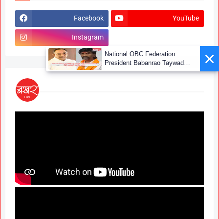
Facebook
YouTube
Instagram
×
National OBC Federation
President Babanrao Taywade
Claims Only 27 Kunbi
Certificates Issued in
Marathwada After September 2
GR; Alarming News for Mano