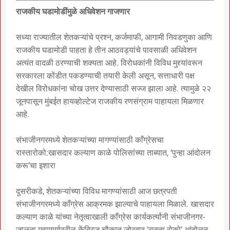
राजकीय घडामोडींमुळे अधिवेशन गाजणार
सध्या राज्यातील शेतकऱ्यांचे प्रश्न, कर्जमाफी, आगामी निवडणुका आणि
राजकीय घडामोडी पाहता हे तीन आठवड्यांचे पावसाळी अधिवेशन
अत्यंत वादळी ठरण्याची शक्यता आहे. विरोधकांनी विविध मुद्द्यांवरून
सरकारला कोंडीत पकडण्याची तयारी केली असून, सत्ताधारी पक्ष
देखील विरोधकांना चोख उत्तर देण्यासाठी सज्ज झाला आहे. त्यामुळे २२
जूनपासून मुंबईत हायव्होल्टेज राजकीय रणसंग्राम पाहायला मिळणार
आहे.
संभाजीनगरमध्ये शेतकऱ्यांच्या मागण्यांसाठी काँग्रेसचा
रास्तारोको:खासदार कल्याण काळे पोलिसांच्या ताब्यात, ‘पुन्हा आंदोलन
करू’चा इशारा
दुसरीकडे, शेतकऱ्यांच्या विविध मागण्यांसाठी आज छत्रपती
संभाजीनगरमध्ये काँग्रेस आक्रमक झाल्याचे पाहायला मिळाले. खासदार
कल्याण काळे यांच्या नेतृत्वाखाली काँग्रेस कार्यकर्त्यांनी संभाजीनगर-
जालना महामार्गावरील केंब्रिज चौकात जोरदार ‘रास्ता रोको’ आंदोलन