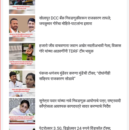
सोलापूर DCC बँक निवडणुकीवरून राजकारण तापले;
जयकुमार गोरेंचा मोहिते-पाटलांना इशारा
हजारो जीव वाचवणारा जवान अखेर मदतीअभावी गेला; विकास
गोरे यांच्या आठवणींनी TDRF टीम भावुक
पंकजा-धनंजय मुंडेंवर करुणा मुंडेंची टीका; “दोघांनीही
सक्रिय राजकारण सोडावे”
सुनेत्रा पवार यांच्या नावे निवडणूक आयोगाचे पत्र; राष्ट्रवादी
काँग्रेसला आवश्यक कागदपत्रे सादर करण्याचे निर्देश
पेट्रोलवर 3.50, डिझेलवर 24 रुपये विंडफॉल टॅक्स;