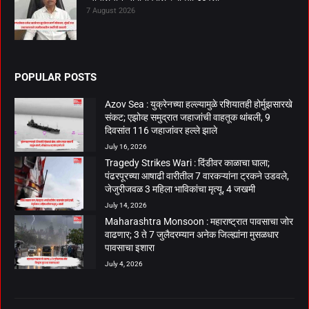
7 August 2026
POPULAR POSTS
Azov Sea : युक्रेनच्या हल्ल्यामुळे रशियातही होर्मुझसारखे
संकट; एझोव्ह समुद्रात जहाजांची वाहतूक थांबली, 9
दिवसांत 116 जहाजांवर हल्ले झाले
July 16, 2026
Tragedy Strikes Wari : दिंडीवर काळाचा घाला;
पंढरपूरच्या आषाढी वारीतील 7 वारकऱ्यांना ट्रकने उडवले,
जेजुरीजवळ 3 महिला भाविकांचा मृत्यू, 4 जखमी
July 14, 2026
Maharashtra Monsoon : महाराष्ट्रात पावसाचा जोर
वाढणार; 3 ते 7 जुलैदरम्यान अनेक जिल्ह्यांना मुसळधार
पावसाचा इशारा
July 4, 2026