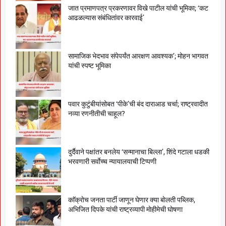
जात प्रमाणपत्र प्रकरणावर विखे पाटील यांची भूमिका; ‘कट
आढळल्यास संबंधितांवर कारवाई’
सामाजिक भेदभाव संपेपर्यंत आरक्षण आवश्यक’; मोहन भागवत
यांची स्पष्ट भूमिका
पवार कुटुंबीयांसोबत ‘पीके’ची बंद दाराआड चर्चा; राष्ट्रवादीत
नव्या रणनीतीची चाहूल?
दुर्दैवाने पक्षांतर बनलेय ‘सन्मानाचा बिल्ला’, शिंदे गटाला धडकी
भरवणारी सर्वाेच्च न्यायालयाची टिप्पणी
काॅक्राेच जनता पार्टी जाणून घेणार क्या बाेलती पब्लिक,
अभिजित दिपके यांची राष्ट्रव्यापी माेहीमेची घाेषणा