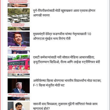
पुणे-पिंपरीकरांसाठी मोठी खुशखबर! आता प्रवास होणार
आणखी स्वस्त
मुख्यमंत्री देवेंद्र फडणवीस यांच्या नेतृत्वाखाली 10
ऑगस्टला मुंबईत भव्य तिरंगा रॅली
एसटी कर्मचाऱ्यांसाठी नवी सोशल मीडिया आचारसंहिता;
ड्युटीदरम्यान व्हिडिओ, रील्स आणि लाईव्ह स्ट्रीमिंगवर बंदी
अमेरिकेच्या व्हिसा धोरणाचा भारतीय विद्यार्थ्यांना मोठा फटका;
F-1 व्हिसा मंजुरीत मोठी घट
सावजी वाद चिघळला; तुकाराम मुंढेंनी सांगितलं नेमकं काय
म्हणायचं होतं?