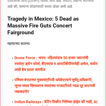
प्रवाशांचा शोध (ट्रेसिंग) घेतला जात आहे. तथापि, तज्ञांनी सांगितले
आहे की, सामान्य लोकांसाठी सध्या धोका कमी आहे.
Tragedy in Mexico: 5 Dead as
Massive Fire Guts Concert
Fairground
महत्वाच्या बातम्या
Drone Force : भारत- पहिल्यांदाच 50 हजार जवानांची
स्वतंत्र ड्रोन फोर्स; बीएसएफ व आयटीबीपीमध्येही असेल, सर्वात
आधी हेच हल्ला करतील
पश्चिम बंगालच्या मुख्यमंत्रीपदी अपेक्षेप्रमाणे शुभेंदू अधिकारी;
जुन्या ममता शिष्यावरच ममतांच्या राजवटीतले गदळ दूर करायची
जबाबदारी!!
Indian Railways : वेटिंग तिकीट निश्चित होईल की नाही, AI