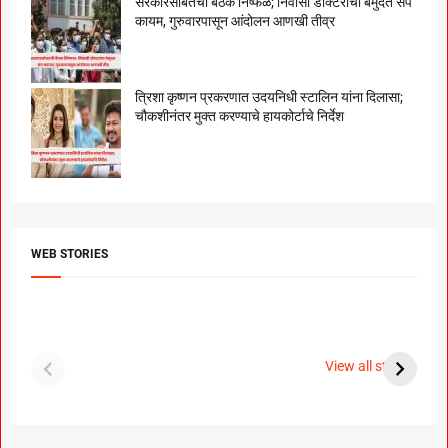
सरकारसोबतची बैठक निष्फळ; निवासी डॉक्टरांचा बेमुदत संप
कायम, गुरुवारपासून आंदोलन आणखी तीव्र
त्रिशा कृष्णन प्रकरणात उदयनिधी स्टालिन यांना दिलासा;
चौकशीनंतर मुक्त करण्याचे हायकोर्टाचे निर्देश
WEB STORIES
दगडी चाल फेम अभिनेत्री
श्रीमंत दगडूशेठ गणपती
ब
पूजा सावंत ने गुपचूप
2023
स
View all stories
उरकला साखरपुडा.
म