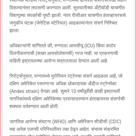
स्थानिक मीडिया रिपोर्ट्सनुसार, रुग्णामध्ये व्हायरल संसर्गासारखी लक्षणे
दिसल्यानंतर तपासणी करण्यात आली. सुरुवातीच्या अँटीबॉडी चाचणीत
विषाणूच्या संपर्काची पुष्टी झाली. नंतर पीसीआर चाचणीत हंताव्हायरसचे
जनुकीय घटक (जेनेटिक मटेरियल) आढळल्यानंतर संसर्ग निश्चित
झाला.
अधिकाऱ्यांनी सांगितले की, रुग्णाला आयसीयू (ICU) किंवा कठोर
विलगीकरणाची (सख्त आयसोलेशनची) गरज नाही. या प्रकरणाची
माहिती इस्रायलच्या आरोग्य मंत्रालयाला देण्यात आली आहे.
रिपोर्ट्सनुसार, रुग्णामध्ये युरोपियन स्ट्रेनचा संसर्ग आढळला आहे, जो
दक्षिण अमेरिकेत पसरणाऱ्या अधिक धोकादायक अँडीज स्ट्रेनपेक्षा
(Andes strain) वेगळा आहे. सुमारे 10 वर्षांपूर्वीही काही इस्रायली
नागरिकांमध्ये दक्षिण अमेरिकेच्या प्रवासादरम्यान हंताव्हायरस संसर्गाची
शक्यता वर्तवण्यात आली होती.
जागतिक आरोग्य संघटना (WHO) आणि अमेरिकन सीडीसी (CDC)
सह अनेक एजन्सी परिस्थितीवर लक्ष ठेवून आहेत. संभाव्य संक्रमित