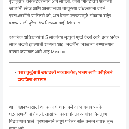
वृत्तानुसार, कॉन्सर्टदरम्यान आग लागली. काही मिनिटांतच आगीच्या
ज्वाळांनी स्टेज आणि आसपासच्या तात्पुरत्या बांधकामांना वेढले.
प्रत्यक्षदर्शींनी सांगितले की, आग वेगाने पसरल्यामुळे लोकांना बाहेर
पडण्यासाठी पुरेसा वेळ मिळाला नाही.Mexico
स्थानिक अधिकाऱ्यांनी 5 लोकांच्या मृत्यूची पुष्टी केली आहे. इतर अनेक
लोक जखमी झाल्याची शक्यता आहे. जखमींना जवळच्या रुग्णालयात
दाखल करण्यात आले आहे.Mexico
पवार कुटुंबाची उफाळली महत्त्वाकांक्षा; भाजप आणि काँग्रेसने
दाखविला आरसा!!
आग विझवण्यासाठी अनेक अग्निशमन दले आणि बचाव पथके
घटनास्थळी पोहोचली. तासांच्या प्रयत्नांनंतर आगीवर नियंत्रण
मिळवण्यात आले. प्रशासनाने संपूर्ण परिसर सील करून तपास सुरू
केला आहे.