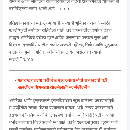
समर्थन आणि जागतिक राजकारणातील वाढती आक्रमकता यावरून ही
प्रतिक्रिया समोर आली आहे.Trump
इतिहासकारांच्या मते, ट्रम्प यांची सध्याची भूमिका केवळ “अमेरिका
फर्स्ट”पुरती मर्यादित राहिलेली नाही, तर जगभरातील देशांवर दबाव
टाकून अमेरिकेचे वर्चस्व प्रस्थापित करण्याचा प्रयत्न सुरू आहे.
विशेषतः इराणविरोधातील कठोर लष्करी भूमिका, निर्बंध आणि युद्धजन्य
वातावरणामुळे जागतिक स्थैर्य धोक्यात येत असल्याचे त्यांनी
म्हटले.Trump
महाराष्ट्रातल्या नदीजोड प्रकल्पांना मोदी सरकारची गती;
जलजीवन मिशनच्या योजनेलाही नवसंजीवनी!!
अमेरिका आणि इस्रायलने इराणविरोधात सुरू केलेल्या कारवायांमुळे
मध्यपूर्वेतील तणाव मोठ्या प्रमाणात वाढला आहे. ट्रम्प प्रशासनाने
इराणमध्ये “रेजिम चेंज”ची उघडपणे चर्चा केल्याने परिस्थिती आणखी
गंभीर बनल्याचे विश्लेषकांचे मत आहे. काही अहवालांनुसार, ट्रम्प यांनी
इराणी जनतेला आंदोलनासाठी प्रोत्साहन देत “सत्ताबदल ही सर्वोत्तम