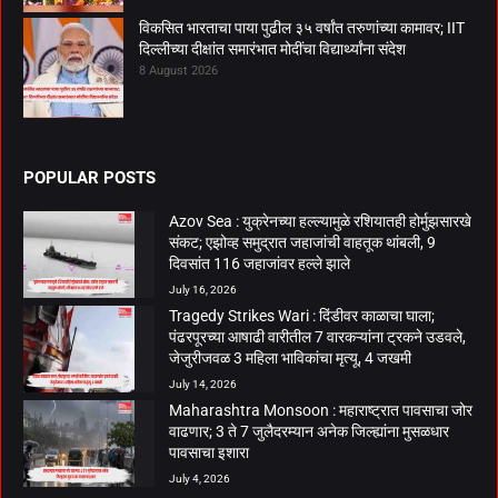
विकसित भारताचा पाया पुढील ३५ वर्षांत तरुणांच्या कामावर; IIT
दिल्लीच्या दीक्षांत समारंभात मोदींचा विद्यार्थ्यांना संदेश
8 August 2026
POPULAR POSTS
Azov Sea : युक्रेनच्या हल्ल्यामुळे रशियातही होर्मुझसारखे
संकट; एझोव्ह समुद्रात जहाजांची वाहतूक थांबली, 9
दिवसांत 116 जहाजांवर हल्ले झाले
July 16, 2026
Tragedy Strikes Wari : दिंडीवर काळाचा घाला;
पंढरपूरच्या आषाढी वारीतील 7 वारकऱ्यांना ट्रकने उडवले,
जेजुरीजवळ 3 महिला भाविकांचा मृत्यू, 4 जखमी
July 14, 2026
Maharashtra Monsoon : महाराष्ट्रात पावसाचा जोर
वाढणार; 3 ते 7 जुलैदरम्यान अनेक जिल्ह्यांना मुसळधार
पावसाचा इशारा
July 4, 2026