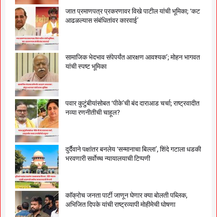
जात प्रमाणपत्र प्रकरणावर विखे पाटील यांची भूमिका; ‘कट
आढळल्यास संबंधितांवर कारवाई’
सामाजिक भेदभाव संपेपर्यंत आरक्षण आवश्यक’; मोहन भागवत
यांची स्पष्ट भूमिका
पवार कुटुंबीयांसोबत ‘पीके’ची बंद दाराआड चर्चा; राष्ट्रवादीत
नव्या रणनीतीची चाहूल?
दुर्दैवाने पक्षांतर बनलेय ‘सन्मानाचा बिल्ला’, शिंदे गटाला धडकी
भरवणारी सर्वाेच्च न्यायालयाची टिप्पणी
काॅक्राेच जनता पार्टी जाणून घेणार क्या बाेलती पब्लिक,
अभिजित दिपके यांची राष्ट्रव्यापी माेहीमेची घाेषणा