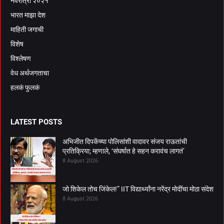
नवरात्री २०२१
भारत माझा देश
माहिती जगाची
विशेष
विश्लेषण
वेध अर्थजगताचा
हलकं फुलकं
LATEST POSTS
अभिजीत दिपकेंच्या पोलिसांशी वादावर संजय राऊतांची
प्रतिक्रिया; म्हणाले, ‘संघर्षात हे सहन करावंच लागतं’
8 August 2026
जो शिकेल तोच जिंकेल!” IIT विद्यार्थ्यांना नरेंद्र मोदींचा मोठा संदेश
8 August 2026