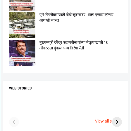
पुणे-पिंपरीकरांसाठी मोठी खुशखबर! आता प्रवास होणार
आणखी स्वस्त
मुख्यमंत्री देवेंद्र फडणवीस यांच्या नेतृत्वाखाली 10
ऑगस्टला मुंबईत भव्य तिरंगा रॅली
WEB STORIES
दगडी चाल फेम अभिनेत्री
श्रीमंत दगडूशेठ गणपती
ब
पूजा सावंत ने गुपचूप
2023
स
View all stories
उरकला साखरपुडा.
म