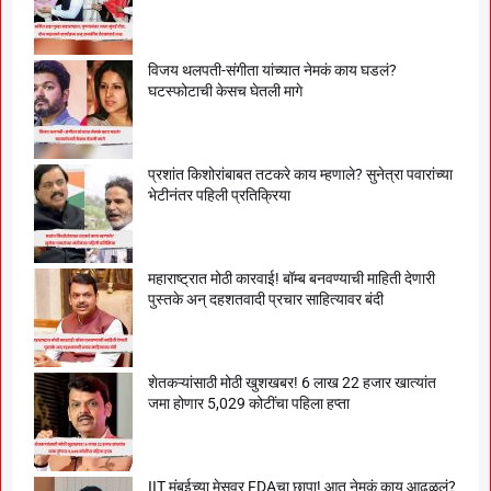
विजय थलपती-संगीता यांच्यात नेमकं काय घडलं?
घटस्फोटाची केसच घेतली मागे
प्रशांत किशोरांबाबत तटकरे काय म्हणाले? सुनेत्रा पवारांच्या
भेटीनंतर पहिली प्रतिक्रिया
महाराष्ट्रात मोठी कारवाई! बॉम्ब बनवण्याची माहिती देणारी
पुस्तके अन् दहशतवादी प्रचार साहित्यावर बंदी
शेतकऱ्यांसाठी मोठी खुशखबर! 6 लाख 22 हजार खात्यांत
जमा होणार 5,029 कोटींचा पहिला हप्ता
IIT मुंबईच्या मेसवर FDAचा छापा! आत नेमकं काय आढळलं?