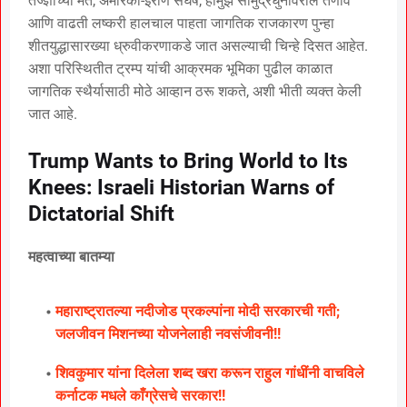
तज्ज्ञांच्या मते, अमेरिका-इराण संघर्ष, होर्मुझ सामुद्रधुनीवरील तणाव
आणि वाढती लष्करी हालचाल पाहता जागतिक राजकारण पुन्हा
शीतयुद्धासारख्या ध्रुवीकरणाकडे जात असल्याची चिन्हे दिसत आहेत.
अशा परिस्थितीत ट्रम्प यांची आक्रमक भूमिका पुढील काळात
जागतिक स्थैर्यासाठी मोठे आव्हान ठरू शकते, अशी भीती व्यक्त केली
जात आहे.
Trump Wants to Bring World to Its
Knees: Israeli Historian Warns of
Dictatorial Shift
महत्वाच्या बातम्या
महाराष्ट्रातल्या नदीजोड प्रकल्पांना मोदी सरकारची गती;
जलजीवन मिशनच्या योजनेलाही नवसंजीवनी!!
शिवकुमार यांना दिलेला शब्द खरा करून राहुल गांधींनी वाचविले
कर्नाटक मधले काँग्रेसचे सरकार!!