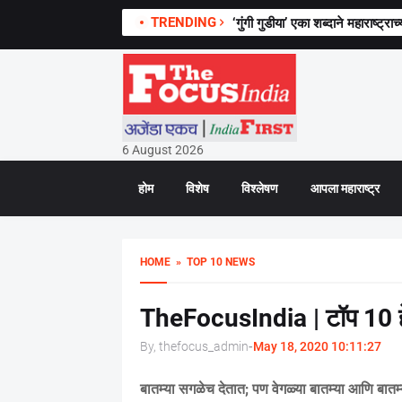
TRENDING
‘गुंगी गुडीया’ एका शब्दाने महाराष्ट
6 August 2026
होम
विशेष
विश्लेषण
आपला महाराष्ट्र
HOME
» TOP 10 NEWS
TheFocusIndia | टॉप 10 ह
By, thefocus_admin
-
May 18, 2020 10:11:27
बातम्या सगळेच देतात
;
पण वेगळ्या बातम्या आणि बातम्य