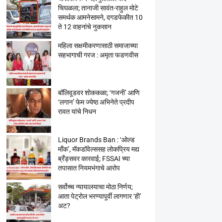
चिघळला; तानाजी सावंत-राहुल मोटे
समर्थक आमनेसामने, दगडफेकीत 10
ते 12 वाहनांचे नुकसान
महिला सक्षमीकरणासाठी समाजाच्या
सहभागाची गरज : अमृता फडणवीस
बॉलिवूडवर शोककळा; ‘गजनी’ आणि
‘लगान’ फेम ज्येष्ठ अभिनेते प्रदीप
रावत यांचे निधन
Liquor Brands Ban : ‘ओल्ड
मॉंक’, मॅकडॉवेल्ससह लोकप्रिय मद्य
ब्रँड्सवर कारवाई; FSSAI च्या
तपासात नियमभंगाचे आरोप
सर्वोच्च न्यायालयाचा मोठा निर्णय;
आता पेट्रोल भरण्यापूर्वी लागणार ‘ही’
अट?