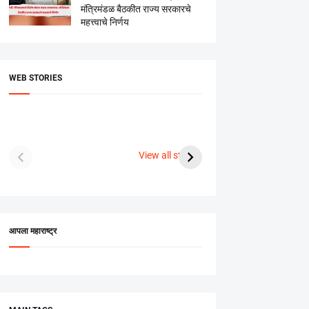
मंत्रिमंडळ बैठकीत राज्य सरकारचे
महत्त्वाचे निर्णय
WEB STORIES
दगडी चाल फेम अभिनेत्री
श्रीमंत दगडूशेठ गणपती
ब्रि
पूजा सावंत ने गुपचूप
2023
सुनक 
View all stories
उरकला साखरपुडा.
अक्ष
आपला महाराष्ट्र