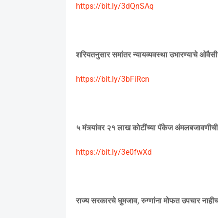
https://bit.ly/3dQnSAq
शरियतनुसार समांतर न्यायव्यवस्था उभारण्याचे ओवैसीच
https://bit.ly/3bFiRcn
५ मंत्र्यांवर २१ लाख कोटींच्या पॅकेज अंमलबजावणीच
https://bit.ly/3e0fwXd
राज्य सरकारचे घुमजाव
,
रुग्णांना मोफत उपचार नाही