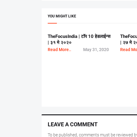
YOU MIGHT LIKE
TheFocusIndia | टॉप 10 हेडलाईन्स
TheFocus
| ३१ मे २०२०
| २७ मे 
Read More..
May 31, 2020
Read Mo
LEAVE A COMMENT
To be published, comments must be reviewed by