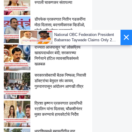
रुपाली चाकणकर संतापल्या
डीपफेक प्रकरणात नितीन गडकरींना
मोठा दिलासा; बदनामीकारक व्हिडीओ,
फोटो आणि पोस्ट हटवण्याचे
×
National OBC Federation President
हायकोर्टाचे आदेश
Babanrao Taywade Claims Only 27
Kunbi Certificates Issued in
राज्यात आजपासून ‘या’ लोकप्रिय
Marathwada After September 2 GR;
खाद्यपदार्थावर बंदी; सरकारच्या
Alarming News for Mano
निर्णयाने हॉटेल व्यावसायिकांमध्ये
खळबळ
सरकारसोबतची बैठक निष्फळ; निवासी
डॉक्टरांचा बेमुदत संप कायम,
गुरुवारपासून आंदोलन आणखी तीव्र
त्रिशा कृष्णन प्रकरणात उदयनिधी
स्टालिन यांना दिलासा; चौकशीनंतर
मुक्त करण्याचे हायकोर्टाचे निर्देश
धाराशिवमध्ये महायुतीतील वाद