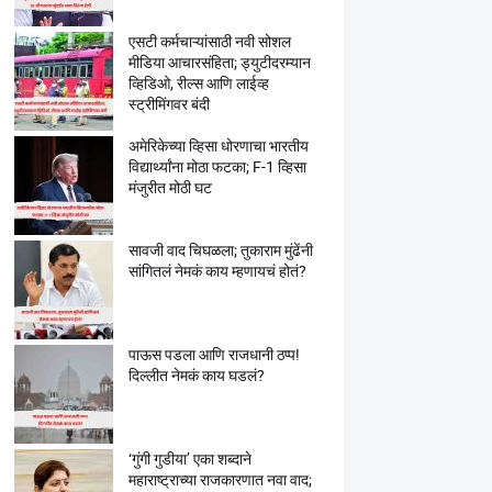
एसटी कर्मचाऱ्यांसाठी नवी सोशल
मीडिया आचारसंहिता; ड्युटीदरम्यान
व्हिडिओ, रील्स आणि लाईव्ह
स्ट्रीमिंगवर बंदी
अमेरिकेच्या व्हिसा धोरणाचा भारतीय
विद्यार्थ्यांना मोठा फटका; F-1 व्हिसा
मंजुरीत मोठी घट
सावजी वाद चिघळला; तुकाराम मुंढेंनी
सांगितलं नेमकं काय म्हणायचं होतं?
पाऊस पडला आणि राजधानी ठप्प!
दिल्लीत नेमकं काय घडलं?
‘गुंगी गुडीया’ एका शब्दाने
महाराष्ट्राच्या राजकारणात नवा वाद;