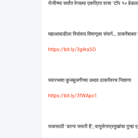
रोजीच्या सर्वांत वेगळ्या एकत्रित वाचा
‘
टाॅप १० हेडला
महाआघाडीला विसंवाद विषाणूचा संसर्ग
…
ठाकरेंबाबत 
https://bit.ly/3g4raSO
पवारभक्त कुजबुजगॅंगचा उध्दव ठाकरेंवरच निशाणा
https://bit.ly/3fWApo1
पाकसाठी
‘
डरना जरूरी है
’;
वायुसेनाप्रमुखांचा पुन्ह