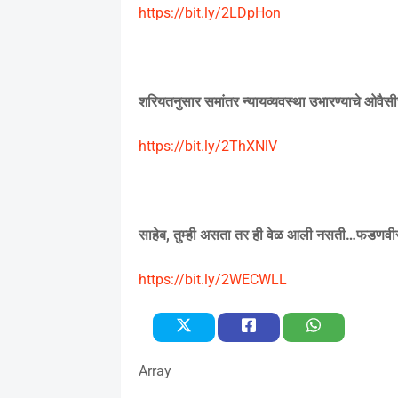
https://bit.ly/2LDpHon
शरियतनुसार समांतर न्यायव्यवस्था उभारण्याचे ओवैसीच
https://bit.ly/2ThXNlV
साहेब
,
तुम्ही असता तर ही वेळ आली नसती
…
फडणवीस
https://bit.ly/2WECWLL
Array