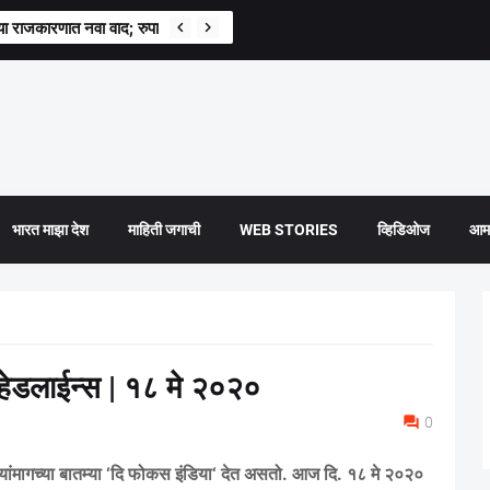
्राच्या राजकारणात नवा वाद; रुपाली चाकणकर संतापल्या
भारत माझा देश
माहिती जगाची
WEB STORIES
व्हिडिओज
आमच
ेडलाईन्स | १८ मे २०२०
0
ांमागच्या बातम्या
‘
दि फोकस इंडिया
‘
देत असतो. आज दि.
१८
मे
२०२०