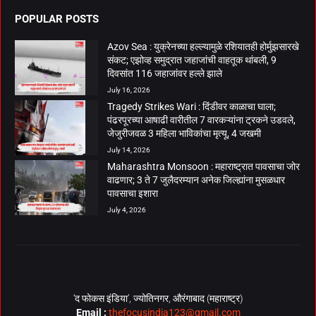
POPULAR POSTS
Azov Sea : युक्रेनच्या हल्ल्यामुळे रशियातही होर्मुझसारखे
संकट; एझोव्ह समुद्रात जहाजांची वाहतूक थांबली, 9
दिवसांत 116 जहाजांवर हल्ले झाले
July 16, 2026
Tragedy Strikes Wari : दिंडीवर काळाचा घाला;
पंढरपूरच्या आषाढी वारीतील 7 वारकऱ्यांना ट्रकने उडवले,
जेजुरीजवळ 3 महिला भाविकांचा मृत्यू, 4 जखमी
July 14, 2026
Maharashtra Monsoon : महाराष्ट्रात पावसाचा जोर
वाढणार; 3 ते 7 जुलैदरम्यान अनेक जिल्ह्यांना मुसळधार
पावसाचा इशारा
July 4, 2026
‘द फोकस इंडिया’, ज्योतिनगर, औरंगाबाद (महाराष्ट्र)
Email :
thefocusindia123@gmail.com