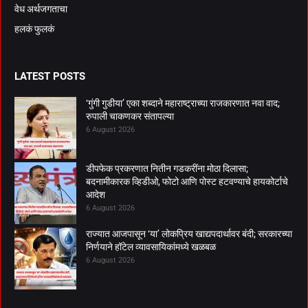
वेध अर्थजगताचा
हलकं फुलकं
LATEST POSTS
‘गुंगी गुडीया’ एका शब्दाने महाराष्ट्राच्या राजकारणात नवा वाद;
रुपाली चाकणकर संतापल्या
6 August 2026
डीपफेक प्रकरणात नितीन गडकरींना मोठा दिलासा;
बदनामीकारक व्हिडीओ, फोटो आणि पोस्ट हटवण्याचे हायकोर्टाचे
आदेश
6 August 2026
राज्यात आजपासून ‘या’ लोकप्रिय खाद्यपदार्थावर बंदी; सरकारच्या
निर्णयाने हॉटेल व्यावसायिकांमध्ये खळबळ
6 August 2026