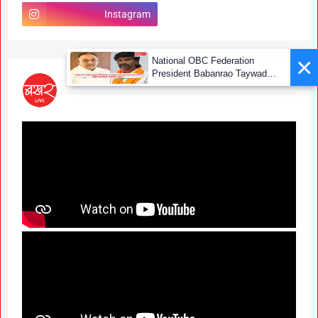
Instagram
×
National OBC Federation
President Babanrao Taywade
Claims Only 27 Kunbi
Certificates Issued in
Marathwada After September 2
GR; Alarming News for Mano