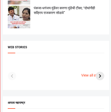
पंकजा-धनंजय मुंडेंवर करुणा मुंडेंची टीका; “दोघांनीही
सक्रिय राजकारण सोडावे”
WEB STORIES
दगडी चाल फेम अभिनेत्री
श्रीमंत दगडूशेठ गणपती
ब
पूजा सावंत ने गुपचूप
2023
स
View all stories
उरकला साखरपुडा.
म
आपला महाराष्ट्र