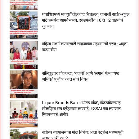
धाराशिवमध्ये महायुतीतील वाद चिघळला; तानाजी सावंत-राहुल
मोटे समर्थक आमनेसामने, दगडफेकीत 10 ते 12 वाहनांचे
नुकसान
महिला सक्षमीकरणासाठी समाजाच्या सहभागाची गरज : अमृता
फडणवीस
बॉलिवूडवर शोककळा; ‘गजनी’ आणि ‘लगान’ फेम ज्येष्ठ
अभिनेते प्रदीप रावत यांचे निधन
Liquor Brands Ban : ‘ओल्ड मॉंक’, मॅकडॉवेल्ससह
लोकप्रिय मद्य ब्रँड्सवर कारवाई; FSSAI च्या तपासात
नियमभंगाचे आरोप
सर्वोच्च न्यायालयाचा मोठा निर्णय; आता पेट्रोल भरण्यापूर्वी
लागणार ‘ही’ अट?