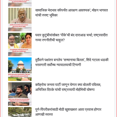
सामाजिक भेदभाव संपेपर्यंत आरक्षण आवश्यक’; मोहन भागवत
यांची स्पष्ट भूमिका
पवार कुटुंबीयांसोबत ‘पीके’ची बंद दाराआड चर्चा; राष्ट्रवादीत
नव्या रणनीतीची चाहूल?
दुर्दैवाने पक्षांतर बनलेय ‘सन्मानाचा बिल्ला’, शिंदे गटाला धडकी
भरवणारी सर्वाेच्च न्यायालयाची टिप्पणी
काॅक्राेच जनता पार्टी जाणून घेणार क्या बाेलती पब्लिक,
अभिजित दिपके यांची राष्ट्रव्यापी माेहीमेची घाेषणा
पुणे-पिंपरीकरांसाठी मोठी खुशखबर! आता प्रवास होणार
आणखी स्वस्त