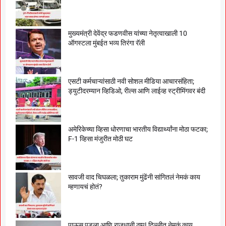
मुख्यमंत्री देवेंद्र फडणवीस यांच्या नेतृत्वाखाली 10
ऑगस्टला मुंबईत भव्य तिरंगा रॅली
एसटी कर्मचाऱ्यांसाठी नवी सोशल मीडिया आचारसंहिता;
ड्युटीदरम्यान व्हिडिओ, रील्स आणि लाईव्ह स्ट्रीमिंगवर बंदी
अमेरिकेच्या व्हिसा धोरणाचा भारतीय विद्यार्थ्यांना मोठा फटका;
F-1 व्हिसा मंजुरीत मोठी घट
सावजी वाद चिघळला; तुकाराम मुंढेंनी सांगितलं नेमकं काय
म्हणायचं होतं?
पाऊस पडला आणि राजधानी ठप्प! दिल्लीत नेमकं काय