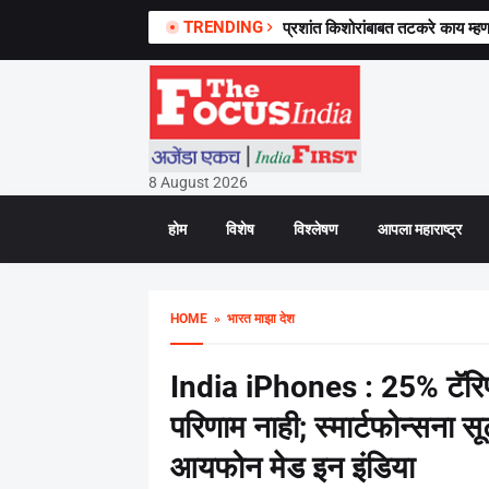
TRENDING
महाराष्ट्रात मोठी कारवाई! बॉम्ब बनवण
प्रशांत किशोरांबाबत तटकरे काय म्हणा
8 August 2026
होम
विशेष
विश्लेषण
आपला महाराष्ट्र
HOME
» भारत माझा देश
India iPhones : 25% टॅरि
परिणाम नाही; स्मार्टफोन्सना 
आयफोन मेड इन इंडिया