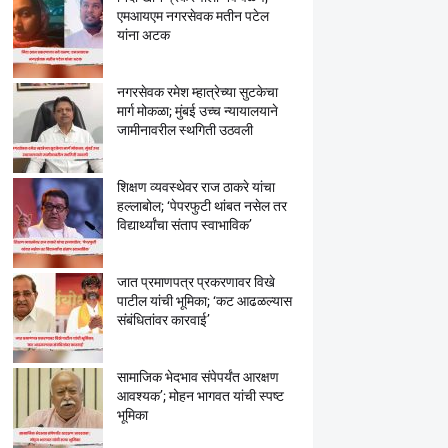
एमआयएम नगरसेवक मतीन पटेल
यांना अटक
नगरसेवक रमेश म्हात्रेच्या सुटकेचा
मार्ग मोकळा; मुंबई उच्च न्यायालयाने
जामीनावरील स्थगिती उठवली
शिक्षण व्यवस्थेवर राज ठाकरे यांचा
हल्लाबोल; ‘पेपरफुटी थांबत नसेल तर
विद्यार्थ्यांचा संताप स्वाभाविक’
जात प्रमाणपत्र प्रकरणावर विखे
पाटील यांची भूमिका; ‘कट आढळल्यास
संबंधितांवर कारवाई’
सामाजिक भेदभाव संपेपर्यंत आरक्षण
आवश्यक’; मोहन भागवत यांची स्पष्ट
भूमिका