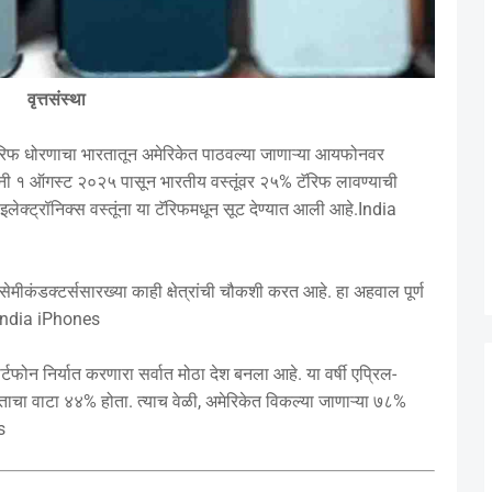
वृत्तसंस्था
ॅरिफ धोरणाचा भारतातून अमेरिकेत पाठवल्या जाणाऱ्या आयफोनवर
षांनी १ ऑगस्ट २०२५ पासून भारतीय वस्तूंवर २५% टॅरिफ लावण्याची
लेक्ट्रॉनिक्स वस्तूंना या टॅरिफमधून सूट देण्यात आली आहे.India
ेमीकंडक्टर्ससारख्या काही क्षेत्रांची चौकशी करत आहे. हा अहवाल पूर्ण
ईल.India iPhones
फोन निर्यात करणारा सर्वात मोठा देश बनला आहे. या वर्षी एप्रिल-
ारताचा वाटा ४४% होता. त्याच वेळी, अमेरिकेत विकल्या जाणाऱ्या ७८%
s