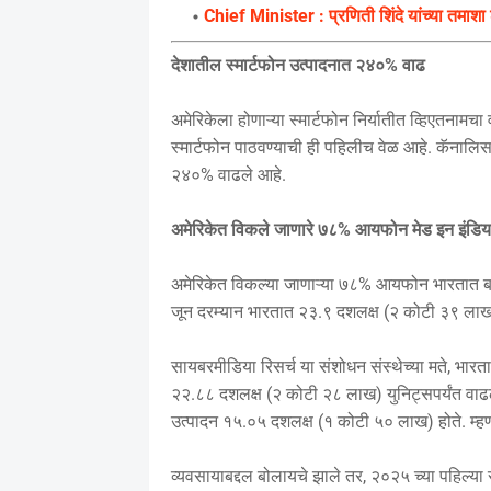
Chief Minister : प्रणिती शिंदे यांच्या तमाशा श
देशातील स्मार्टफोन उत्पादनात २४०% वाढ
अमेरिकेला होणाऱ्या स्मार्टफोन निर्यातीत व्हिएतनामचा
स्मार्टफोन पाठवण्याची ही पहिलीच वेळ आहे. कॅनालिसच्
२४०% वाढले आहे.
अमेरिकेत विकले जाणारे ७८% आयफोन मेड इन इंडिय
अमेरिकेत विकल्या जाणाऱ्या ७८% आयफोन भारतात बनवले
जून दरम्यान भारतात २३.९ दशलक्ष (२ कोटी ३९ लाख) आ
सायबरमीडिया रिसर्च या संशोधन संस्थेच्या मते, भा
२२.८८ दशलक्ष (२ कोटी २८ लाख) युनिट्सपर्यंत वाढल
उत्पादन १५.०५ दशलक्ष (१ कोटी ५० लाख) होते. म्ह
व्यवसायाबद्दल बोलायचे झाले तर, २०२५ च्या पहिल्या