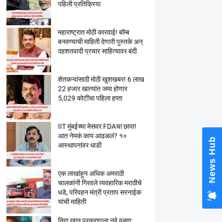
पहिली प्रतिक्रिया
महाराष्ट्रात मोठी कारवाई! बॉम्ब
बनवण्याची माहिती देणारी पुस्तके अन्
दहशतवादी प्रचार साहित्यावर बंदी
शेतकऱ्यांसाठी मोठी खुशखबर! 6 लाख
22 हजार खात्यांत जमा होणार
5,029 कोटींचा पहिला हप्ता
IIT मुंबईच्या मेसवर FDAचा छापा!
आत नेमकं काय आढळलं? १०
News Hub
आस्थापनांवर धाडी
एक लाखांहून अधिक अमराठी
चालकांनी गिरवले व्यवहारिक मराठीचे
धडे, परिवहन मंत्री प्रताप सरनाईक
यांची माहिती
निदा खान प्रकरणाला नवे वळण;