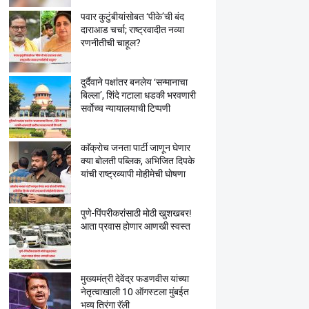
पवार कुटुंबीयांसोबत ‘पीके’ची बंद
दाराआड चर्चा; राष्ट्रवादीत नव्या
रणनीतीची चाहूल?
दुर्दैवाने पक्षांतर बनलेय ‘सन्मानाचा
बिल्ला’, शिंदे गटाला धडकी भरवणारी
सर्वाेच्च न्यायालयाची टिप्पणी
काॅक्राेच जनता पार्टी जाणून घेणार
क्या बाेलती पब्लिक, अभिजित दिपके
यांची राष्ट्रव्यापी माेहीमेची घाेषणा
पुणे-पिंपरीकरांसाठी मोठी खुशखबर!
आता प्रवास होणार आणखी स्वस्त
मुख्यमंत्री देवेंद्र फडणवीस यांच्या
नेतृत्वाखाली 10 ऑगस्टला मुंबईत
भव्य तिरंगा रॅली