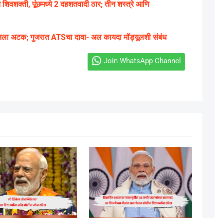
वशक्ती, पूंछमध्ये 2 दहशतवादी ठार; तीन शस्त्रे आणि
ीनला अटक; गुजरात ATSचा दावा- अल कायदा मॉड्यूलशी संबंध
Join WhatsApp Channel