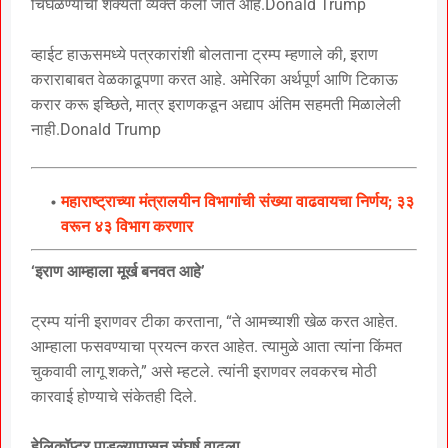
चिघळण्याची शक्यता व्यक्त केली जात आहे.Donald Trump
व्हाईट हाऊसमध्ये पत्रकारांशी बोलताना ट्रम्प म्हणाले की, इराण
कराराबाबत वेळकाढूपणा करत आहे. अमेरिका अर्थपूर्ण आणि टिकाऊ
करार करू इच्छिते, मात्र इराणकडून अद्याप अंतिम सहमती मिळालेली
नाही.Donald Trump
महाराष्ट्राच्या मंत्रालयीन विभागांची संख्या वाढवायचा निर्णय; ३३
वरून ४३ विभाग करणार
‘इराण आम्हाला मूर्ख बनवत आहे’
ट्रम्प यांनी इराणवर टीका करताना, “ते आमच्याशी खेळ करत आहेत.
आम्हाला फसवण्याचा प्रयत्न करत आहेत. त्यामुळे आता त्यांना किंमत
चुकवावी लागू शकते,” असे म्हटले. त्यांनी इराणवर लवकरच मोठी
कारवाई होण्याचे संकेतही दिले.
हेलिकॉप्टर पाडल्यापासून संघर्ष वाढला