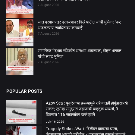
7 August 2026
जात प्रमाणपत्र प्रकरणावर विखे पाटील यांची भूमिका; ‘कट
आढळल्यास संबंधितांवर कारवाई’
7 August 2026
सामाजिक भेदभाव संपेपर्यंत आरक्षण आवश्यक’; मोहन भागवत
यांची स्पष्ट भूमिका
7 August 2026
POPULAR POSTS
Azov Sea : युक्रेनच्या हल्ल्यामुळे रशियातही होर्मुझसारखे
संकट; एझोव्ह समुद्रात जहाजांची वाहतूक थांबली, 9
दिवसांत 116 जहाजांवर हल्ले झाले
July 16, 2026
Tragedy Strikes Wari : दिंडीवर काळाचा घाला;
पंढरपूरच्या आषाढी वारीतील 7 वारकऱ्यांना ट्रकने उडवले,