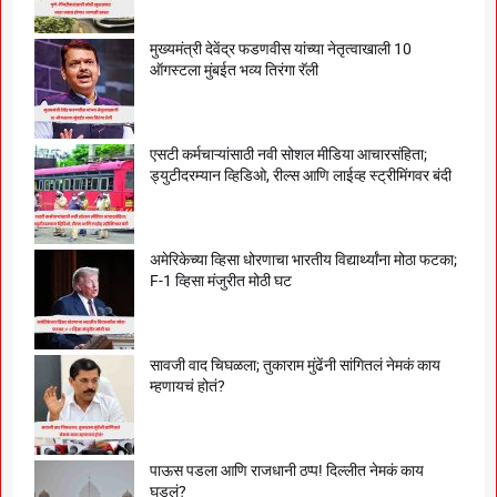
मुख्यमंत्री देवेंद्र फडणवीस यांच्या नेतृत्वाखाली 10
ऑगस्टला मुंबईत भव्य तिरंगा रॅली
एसटी कर्मचाऱ्यांसाठी नवी सोशल मीडिया आचारसंहिता;
ड्युटीदरम्यान व्हिडिओ, रील्स आणि लाईव्ह स्ट्रीमिंगवर बंदी
अमेरिकेच्या व्हिसा धोरणाचा भारतीय विद्यार्थ्यांना मोठा फटका;
F-1 व्हिसा मंजुरीत मोठी घट
सावजी वाद चिघळला; तुकाराम मुंढेंनी सांगितलं नेमकं काय
म्हणायचं होतं?
पाऊस पडला आणि राजधानी ठप्प! दिल्लीत नेमकं काय
घडलं?