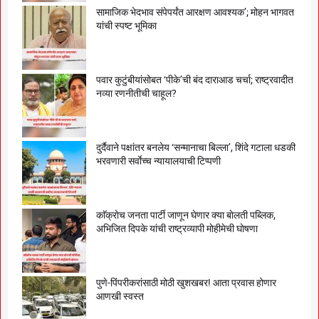
सामाजिक भेदभाव संपेपर्यंत आरक्षण आवश्यक’; मोहन भागवत
यांची स्पष्ट भूमिका
पवार कुटुंबीयांसोबत ‘पीके’ची बंद दाराआड चर्चा; राष्ट्रवादीत
नव्या रणनीतीची चाहूल?
दुर्दैवाने पक्षांतर बनलेय ‘सन्मानाचा बिल्ला’, शिंदे गटाला धडकी
भरवणारी सर्वाेच्च न्यायालयाची टिप्पणी
काॅक्राेच जनता पार्टी जाणून घेणार क्या बाेलती पब्लिक,
अभिजित दिपके यांची राष्ट्रव्यापी माेहीमेची घाेषणा
पुणे-पिंपरीकरांसाठी मोठी खुशखबर! आता प्रवास होणार
आणखी स्वस्त