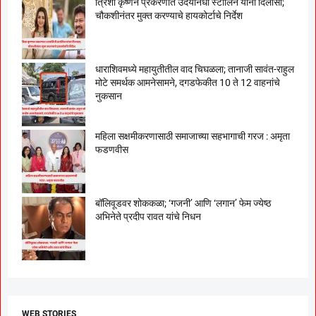
त्रिशा कृष्णन प्रकरणात उदयनिधी स्टालिन यांना दिलासा;
चौकशीनंतर मुक्त करण्याचे हायकोर्टाचे निर्देश
धाराशिवमध्ये महायुतीतील वाद चिघळला; तानाजी सावंत-राहुल
मोटे समर्थक आमनेसामने, दगडफेकीत 10 ते 12 वाहनांचे
नुकसान
महिला सक्षमीकरणासाठी समाजाच्या सहभागाची गरज : अमृता
फडणवीस
बॉलिवूडवर शोककळा; ‘गजनी’ आणि ‘लगान’ फेम ज्येष्ठ
अभिनेते प्रदीप रावत यांचे निधन
WEB STORIES