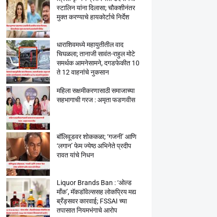
स्टालिन यांना दिलासा; चौकशीनंतर
मुक्त करण्याचे हायकोर्टाचे निर्देश
धाराशिवमध्ये महायुतीतील वाद
चिघळला; तानाजी सावंत-राहुल मोटे
समर्थक आमनेसामने, दगडफेकीत 10
ते 12 वाहनांचे नुकसान
महिला सक्षमीकरणासाठी समाजाच्या
सहभागाची गरज : अमृता फडणवीस
बॉलिवूडवर शोककळा; ‘गजनी’ आणि
‘लगान’ फेम ज्येष्ठ अभिनेते प्रदीप
रावत यांचे निधन
Liquor Brands Ban : ‘ओल्ड
मॉंक’, मॅकडॉवेल्ससह लोकप्रिय मद्य
ब्रँड्सवर कारवाई; FSSAI च्या
तपासात नियमभंगाचे आरोप