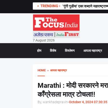
TRENDING
पाऊस पडला आणि राजधानी ठप्प! दिल
‘गुंगी गुडीया’ एका शब्दाने महाराष्ट
7 August 2026
होम
विशेष
विश्लेषण
आपला महाराष्ट्र
HOME
» आपला महाराष्ट्र
Marathi : मोदी सरकारने मराठ
काँग्रेसला मात्र टोचला!!
By, wankhadepravin
-
October 4, 2024 07:30:35