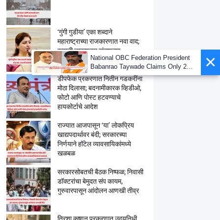
‘गुंगी गुडीया’ एका शब्दाने
महाराष्ट्राच्या राजकारणात नवा वाद;
रुपाली चाकणकर संतापल्या
डीपफेक प्रकरणात नितीन गडकरींना
मोठा दिलासा; बदनामीकारक व्हिडीओ,
फोटो आणि पोस्ट हटवण्याचे
हायकोर्टाचे आदेश
राज्यात आजपासून ‘या’ लोकप्रिय
खाद्यपदार्थावर बंदी; सरकारच्या
निर्णयाने हॉटेल व्यावसायिकांमध्ये
खळबळ
सरकारसोबतची बैठक निष्फळ; निवासी
डॉक्टरांचा बेमुदत संप कायम,
गुरुवारपासून आंदोलन आणखी तीव्र
त्रिशा कृष्णन प्रकरणात उदयनिधी