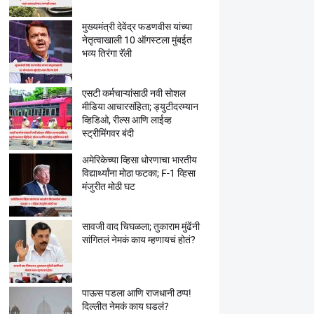
मुख्यमंत्री देवेंद्र फडणवीस यांच्या
नेतृत्वाखाली 10 ऑगस्टला मुंबईत
भव्य तिरंगा रॅली
एसटी कर्मचाऱ्यांसाठी नवी सोशल
मीडिया आचारसंहिता; ड्युटीदरम्यान
व्हिडिओ, रील्स आणि लाईव्ह
स्ट्रीमिंगवर बंदी
अमेरिकेच्या व्हिसा धोरणाचा भारतीय
विद्यार्थ्यांना मोठा फटका; F-1 व्हिसा
मंजुरीत मोठी घट
सावजी वाद चिघळला; तुकाराम मुंढेंनी
सांगितलं नेमकं काय म्हणायचं होतं?
पाऊस पडला आणि राजधानी ठप्प!
दिल्लीत नेमकं काय घडलं?