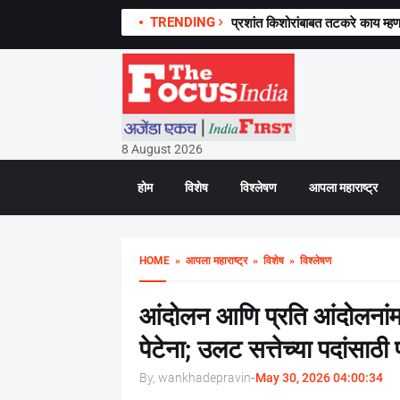
TRENDING
प्रशांत किशोरांबाबत तटकरे काय म्हणाल
8 August 2026
होम
विशेष
विश्लेषण
आपला महाराष्ट्र
HOME
» आपला महाराष्ट्र
» विशेष
» विश्लेषण
आंदोलन आणि प्रति आंदोलनांम
पेटेना; उलट सत्तेच्या पदांसाठ
By, wankhadepravin
-
May 30, 2026 04:00:34