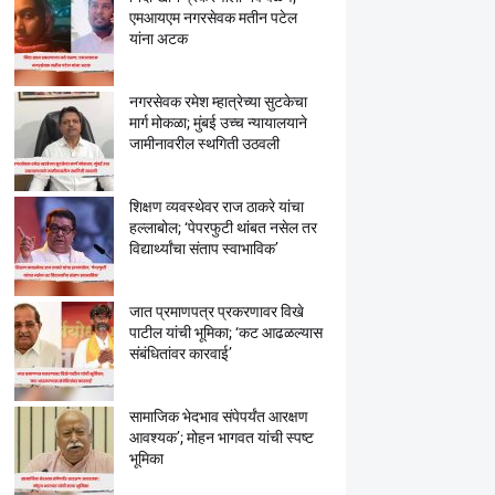
एमआयएम नगरसेवक मतीन पटेल
यांना अटक
नगरसेवक रमेश म्हात्रेच्या सुटकेचा
मार्ग मोकळा; मुंबई उच्च न्यायालयाने
जामीनावरील स्थगिती उठवली
शिक्षण व्यवस्थेवर राज ठाकरे यांचा
हल्लाबोल; ‘पेपरफुटी थांबत नसेल तर
विद्यार्थ्यांचा संताप स्वाभाविक’
जात प्रमाणपत्र प्रकरणावर विखे
पाटील यांची भूमिका; ‘कट आढळल्यास
संबंधितांवर कारवाई’
सामाजिक भेदभाव संपेपर्यंत आरक्षण
आवश्यक’; मोहन भागवत यांची स्पष्ट
भूमिका