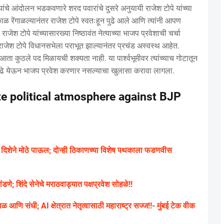
यांचे आंदोलन भडकवणारे शरद पवारांचे दुसरे अनुयायी राजेश टोपे यांच्या
 काळ रेंगाळल्यानंतर राजेश टोपे स्वतःहून पुढे आले आणि त्यांनी आपण
श टोपे यांच्यासारख्या निष्ठावंत नेत्याच्या भाजप प्रवेशाची चर्चा
ा. राजेश टोपे विधानसभेला पराभूत झाल्यानंतर प्रचंड अस्वस्थ आहेत.
 आता कुठले पद मिळायची शक्यता नाही. या पार्श्वभूमीवर त्यांच्याच गोटातून
 पुढे येऊन भाजप प्रवेश करणार नसल्याचा खुलासा करावा लागला.
te political atmosphere against BJP
 दिशेने मोठे पाऊल; दोन्ही ठिकाणच्या विशेष पथकाला फडणवीस
 भांडणे; शिंदे सेनेचे मराठवाड्यात पक्षप्रवेश सोहळे!!
काळ आणि संधी; AI क्षेत्रात नेतृत्वासाठी महाराष्ट्र सज्ज!!- मुंबई टेक वीक