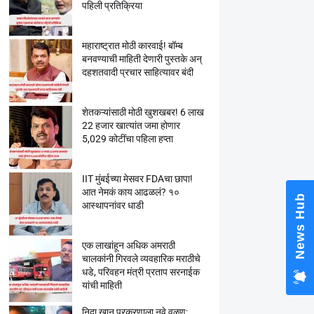
पहिली प्रतिक्रिया
महाराष्ट्रात मोठी कारवाई! बॉम्ब
बनवण्याची माहिती देणारी पुस्तके अन्
दहशतवादी प्रचार साहित्यावर बंदी
शेतकऱ्यांसाठी मोठी खुशखबर! 6 लाख
22 हजार खात्यांत जमा होणार
5,029 कोटींचा पहिला हप्ता
IIT मुंबईच्या मेसवर FDAचा छापा!
आत नेमकं काय आढळलं? १०
News Hub
आस्थापनांवर धाडी
एक लाखांहून अधिक अमराठी
चालकांनी गिरवले व्यवहारिक मराठीचे
धडे, परिवहन मंत्री प्रताप सरनाईक
यांची माहिती
निदा खान प्रकरणाला नवे वळण;