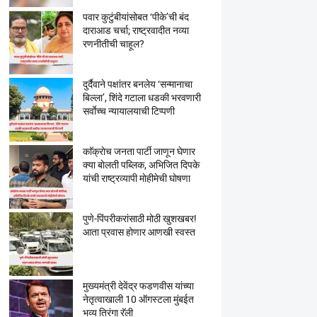
पवार कुटुंबीयांसोबत ‘पीके’ची बंद
दाराआड चर्चा; राष्ट्रवादीत नव्या
रणनीतीची चाहूल?
दुर्दैवाने पक्षांतर बनलेय ‘सन्मानाचा
बिल्ला’, शिंदे गटाला धडकी भरवणारी
सर्वाेच्च न्यायालयाची टिप्पणी
काॅक्राेच जनता पार्टी जाणून घेणार
क्या बाेलती पब्लिक, अभिजित दिपके
यांची राष्ट्रव्यापी माेहीमेची घाेषणा
पुणे-पिंपरीकरांसाठी मोठी खुशखबर!
आता प्रवास होणार आणखी स्वस्त
मुख्यमंत्री देवेंद्र फडणवीस यांच्या
नेतृत्वाखाली 10 ऑगस्टला मुंबईत
भव्य तिरंगा रॅली