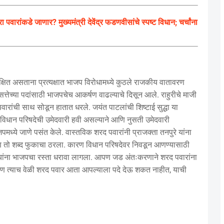
रांकडे जाणार? मुख्यमंत्री देवेंद्र फडणवीसांचे स्पष्ट विधान; चर्चांना
षित असताना प्रत्यक्षात भाजप विरोधामध्ये कुठले राजकीय वातावरण
 सत्तेच्या पदांसाठी भाजपचेच आकर्षण वाढल्याचे दिसून आले. राहुरीचे माजी
वारांची साथ सोडून हातात धरले. जयंत पाटलांची शिष्टाई सुद्धा या
 विधान परिषदेची उमेदवारी हवी असल्याने आणि नुसती उमेदवारी
जपमध्ये जाणे पसंत केले. वास्तविक शरद पवारांनी प्राजक्ता तनपुरे यांना
, पण तो शब्द फुकाचा ठरला. कारण विधान परिषदेवर निवडून आणण्यासाठी
रे यांना भाजपचा रस्ता धरावा लागला. आपण जड अंतःकरणाने शरद पवारांना
े, पण त्याच वेळी शरद पवार आता आपल्याला पदे देऊ शकत नाहीत, याची