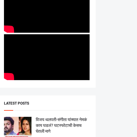
LATEST POSTS
विजय थलपती-संगीता यांच्यात नेमकं
काय घडलं? घटस्फोटाची केसच
घेतली मागे