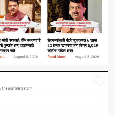
ात मोठी कारवाई! बॉम्ब बनवण्याची
शेतकऱ्यांसाठी मोठी खुशखबर! 6 लाख
ारी पुस्तके अन् दहशतवादी
22 हजार खात्यांत जमा होणार 5,029
ित्यावर बंदी
कोटींचा पहिला हप्ता
re..
August 8, 2026
Read More..
August 8, 2026
 the administrator.*