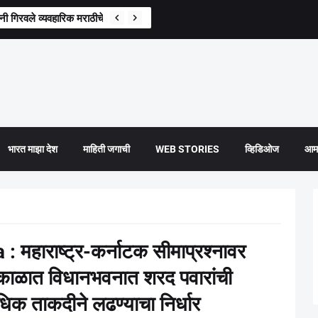
गिरवले व्यवहारिक मराठीचे धडे, परिवहन मंत्री प्रताप सरनाईक यांची माहिती
भारत माझा देश
माहिती जगाची
WEB STORIES
व्हिडिओज
आमच
हाराष्ट्र-कर्नाटक सीमाप्रश्नावर
न काळात विधानभवनात शरद पवारांची
िक ताकदीने लढण्याचा निर्धार