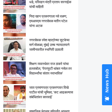
धडे, परिवहन मंत्री प्रताप सरनाईक
यांची माहिती
निदा खान प्रकरणाला नवे वळण;
एमआयएम नगरसेवक मतीन पटेल
यांना अटक
नगरसेवक रमेश म्हात्रेच्या सुटकेचा
मार्ग मोकळा; मुंबई उच्च न्यायालयाने
जामीनावरील स्थगिती उठवली
शिक्षण व्यवस्थेवर राज ठाकरे यांचा
हल्लाबोल; ‘पेपरफुटी थांबत नसेल तर
News Hub
विद्यार्थ्यांचा संताप स्वाभाविक’
जात प्रमाणपत्र प्रकरणावर विखे
पाटील यांची भूमिका; ‘कट आढळल्यास
संबंधितांवर कारवाई’
सामाजिक भेदभाव संपेपर्यंत आरक्षण