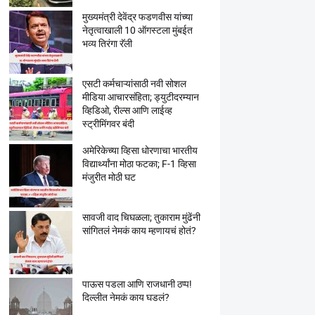
मुख्यमंत्री देवेंद्र फडणवीस यांच्या
नेतृत्वाखाली 10 ऑगस्टला मुंबईत
भव्य तिरंगा रॅली
एसटी कर्मचाऱ्यांसाठी नवी सोशल
मीडिया आचारसंहिता; ड्युटीदरम्यान
व्हिडिओ, रील्स आणि लाईव्ह
स्ट्रीमिंगवर बंदी
अमेरिकेच्या व्हिसा धोरणाचा भारतीय
विद्यार्थ्यांना मोठा फटका; F-1 व्हिसा
मंजुरीत मोठी घट
सावजी वाद चिघळला; तुकाराम मुंढेंनी
सांगितलं नेमकं काय म्हणायचं होतं?
पाऊस पडला आणि राजधानी ठप्प!
दिल्लीत नेमकं काय घडलं?