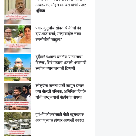
आवश्यक’; मोहन भागवत यांची स्पष्ट
भूमिका
पवार कुटुंबीयांसोबत ‘पीके’ची बंद
दाराआड चर्चा; राष्ट्रवादीत नव्या
रणनीतीची चाहूल?
दुर्दैवाने पक्षांतर बनलेय ‘सन्मानाचा
बिल्ला’, शिंदे गटाला धडकी भरवणारी
सर्वाेच्च न्यायालयाची टिप्पणी
काॅक्राेच जनता पार्टी जाणून घेणार
क्या बाेलती पब्लिक, अभिजित दिपके
यांची राष्ट्रव्यापी माेहीमेची घाेषणा
पुणे-पिंपरीकरांसाठी मोठी खुशखबर!
आता प्रवास होणार आणखी स्वस्त