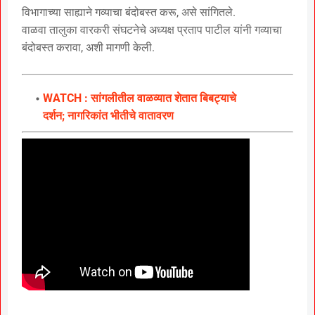
विभागाच्या साह्याने गव्याचा बंदोबस्त करू, असे सांगितले.
वाळवा तालुका वारकरी संघटनेचे अध्यक्ष प्रताप पाटील यांनी गव्याचा
बंदोबस्त करावा, अशी मागणी केली.
WATCH : सांगलीतील वाळव्यात शेतात बिबट्याचे
दर्शन; नागरिकांत भीतीचे वातावरण