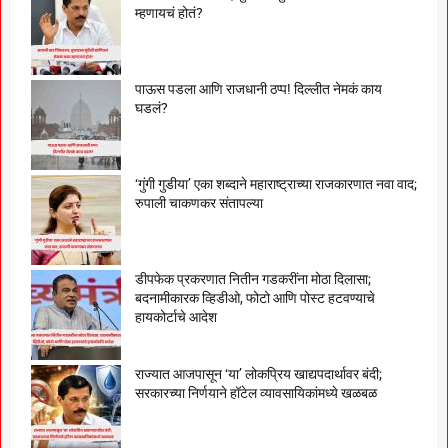
म्हणायचं होतं?
पाऊस पडला आणि राजधानी ठप्प! दिल्लीत नेमकं काय
घडलं?
‘गुंगी गुडीया’ एका शब्दाने महाराष्ट्राच्या राजकारणात नवा वाद;
रुपाली चाकणकर संतापल्या
डीपफेक प्रकरणात नितीन गडकरींना मोठा दिलासा;
बदनामीकारक व्हिडीओ, फोटो आणि पोस्ट हटवण्याचे
हायकोर्टाचे आदेश
राज्यात आजपासून ‘या’ लोकप्रिय खाद्यपदार्थावर बंदी;
सरकारच्या निर्णयाने हॉटेल व्यावसायिकांमध्ये खळबळ