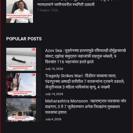
न्यायालयाने जामीनावरील स्थगिती उठवली
7 August 2026
POPULAR POSTS
Azov Sea : युक्रेनच्या हल्ल्यामुळे रशियातही होर्मुझसारखे
संकट; एझोव्ह समुद्रात जहाजांची वाहतूक थांबली, 9
दिवसांत 116 जहाजांवर हल्ले झाले
July 16, 2026
Tragedy Strikes Wari : दिंडीवर काळाचा घाला;
पंढरपूरच्या आषाढी वारीतील 7 वारकऱ्यांना ट्रकने उडवले,
जेजुरीजवळ 3 महिला भाविकांचा मृत्यू, 4 जखमी
July 14, 2026
Maharashtra Monsoon : महाराष्ट्रात पावसाचा जोर
वाढणार; 3 ते 7 जुलैदरम्यान अनेक जिल्ह्यांना मुसळधार
पावसाचा इशारा
July 4, 2026