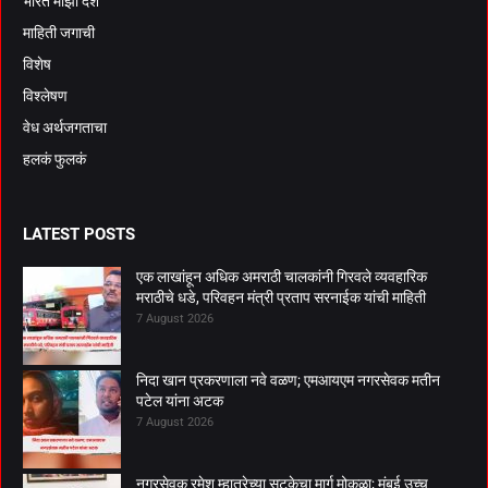
भारत माझा देश
माहिती जगाची
विशेष
विश्लेषण
वेध अर्थजगताचा
हलकं फुलकं
LATEST POSTS
एक लाखांहून अधिक अमराठी चालकांनी गिरवले व्यवहारिक
मराठीचे धडे, परिवहन मंत्री प्रताप सरनाईक यांची माहिती
7 August 2026
निदा खान प्रकरणाला नवे वळण; एमआयएम नगरसेवक मतीन
पटेल यांना अटक
7 August 2026
नगरसेवक रमेश म्हात्रेच्या सुटकेचा मार्ग मोकळा; मुंबई उच्च