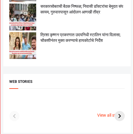
सरकारसोबतची बैठक निष्फळ; निवासी डॉक्टरांचा बेमुदत संप
कायम, गुरुवारपासून आंदोलन आणखी तीव्र
त्रिशा कृष्णन प्रकरणात उदयनिधी स्टालिन यांना दिलासा;
चौकशीनंतर मुक्त करण्याचे हायकोर्टाचे निर्देश
WEB STORIES
दगडी चाल फेम अभिनेत्री
श्रीमंत दगडूशेठ गणपती
ब
पूजा सावंत ने गुपचूप
2023
स
View all stories
उरकला साखरपुडा.
म