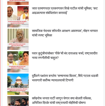
जात प्रमाणपत्र प्रकरणावर विखे पाटील यांची भूमिका; ‘कट
आढळल्यास संबंधितांवर कारवाई’
सामाजिक भेदभाव संपेपर्यंत आरक्षण आवश्यक’; मोहन भागवत
यांची स्पष्ट भूमिका
पवार कुटुंबीयांसोबत ‘पीके’ची बंद दाराआड चर्चा; राष्ट्रवादीत
नव्या रणनीतीची चाहूल?
दुर्दैवाने पक्षांतर बनलेय ‘सन्मानाचा बिल्ला’, शिंदे गटाला धडकी
भरवणारी सर्वाेच्च न्यायालयाची टिप्पणी
काॅक्राेच जनता पार्टी जाणून घेणार क्या बाेलती पब्लिक,
अभिजित दिपके यांची राष्ट्रव्यापी माेहीमेची घाेषणा