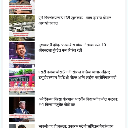
पुणे-पिंपरीकरांसाठी मोठी खुशखबर! आता प्रवास होणार
आणखी स्वस्त
मुख्यमंत्री देवेंद्र फडणवीस यांच्या नेतृत्वाखाली 10
ऑगस्टला मुंबईत भव्य तिरंगा रॅली
एसटी कर्मचाऱ्यांसाठी नवी सोशल मीडिया आचारसंहिता;
ड्युटीदरम्यान व्हिडिओ, रील्स आणि लाईव्ह स्ट्रीमिंगवर बंदी
अमेरिकेच्या व्हिसा धोरणाचा भारतीय विद्यार्थ्यांना मोठा फटका;
F-1 व्हिसा मंजुरीत मोठी घट
सावजी वाद चिघळला; तुकाराम मुंढेंनी सांगितलं नेमकं काय