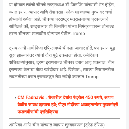
या दौऱ्यात त्यांची चीनचे राष्ट्राध्यक्ष शी जिनपिंग यांच्याशी भेट होईल,
ज्यात इराण, व्यापार आणि तैवानसह अनेक महत्त्वाच्या मुद्द्यांवर चर्चा
होण्याची अपेक्षा आहे. चीनच्या परराष्ट्र मंत्रालयाच्या प्रवक्त्याने
सांगितले की, राष्ट्राध्यक्ष शी जिनपिंग यांच्या निमंत्रणावरुन डोनाल्ड
ट्रम्प चीनच्या शासकीय दौऱ्यावर येतील.Trump
ट्रम्प आधी मार्च किंवा एप्रिलमध्ये चीनला जाणार होते, पण इराण युद्ध
सुरू झाल्यानंतर त्यांनी दौरा पुढे ढकलला होता. अमेरिकन
अधिकाऱ्यांनुसार, ट्रम्प इराणबाबत चीनवर दबाव आणू शकतात. चीन
इराणच्या तेलाचा मोठा खरेदीदार आहे. विशेषतः, त्याच्या रिफायनरीज
सवलतीच्या दरात इराणकडून तेल खरेदी करतात.Trump
CM Fadnavis : शेजारील देशांत पेट्रोल 450 रुपये, आपण
वेळीच सावध व्हायला हवे; पीएम मोदींच्या आवाहनानंतर मुख्यमंत्री
फडणवीसांची प्रतिक्रिया
अमेरिका आणि चीन यांच्यात व्यापार शुल्कावरून (ट्रेड टॅरिफ)