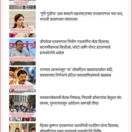
‘गुंगी गुडीया’ एका शब्दाने महाराष्ट्राच्या राजकारणात नवा वाद;
रुपाली चाकणकर संतापल्या
डीपफेक प्रकरणात नितीन गडकरींना मोठा दिलासा;
बदनामीकारक व्हिडीओ, फोटो आणि पोस्ट हटवण्याचे
हायकोर्टाचे आदेश
राज्यात आजपासून ‘या’ लोकप्रिय खाद्यपदार्थावर बंदी;
सरकारच्या निर्णयाने हॉटेल व्यावसायिकांमध्ये खळबळ
सरकारसोबतची बैठक निष्फळ; निवासी डॉक्टरांचा बेमुदत संप
कायम, गुरुवारपासून आंदोलन आणखी तीव्र
त्रिशा कृष्णन प्रकरणात उदयनिधी स्टालिन यांना दिलासा;
चौकशीनंतर मुक्त करण्याचे हायकोर्टाचे निर्देश