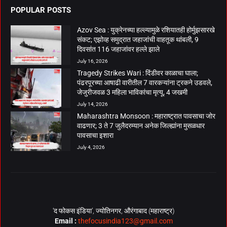
POPULAR POSTS
Azov Sea : युक्रेनच्या हल्ल्यामुळे रशियातही होर्मुझसारखे
संकट; एझोव्ह समुद्रात जहाजांची वाहतूक थांबली, 9
दिवसांत 116 जहाजांवर हल्ले झाले
July 16, 2026
Tragedy Strikes Wari : दिंडीवर काळाचा घाला;
पंढरपूरच्या आषाढी वारीतील 7 वारकऱ्यांना ट्रकने उडवले,
जेजुरीजवळ 3 महिला भाविकांचा मृत्यू, 4 जखमी
July 14, 2026
Maharashtra Monsoon : महाराष्ट्रात पावसाचा जोर
वाढणार; 3 ते 7 जुलैदरम्यान अनेक जिल्ह्यांना मुसळधार
पावसाचा इशारा
July 4, 2026
‘द फोकस इंडिया’, ज्योतिनगर, औरंगाबाद (महाराष्ट्र)
Email :
thefocusindia123@gmail.com