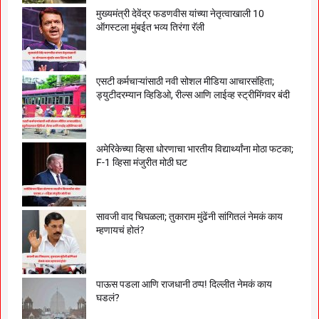
मुख्यमंत्री देवेंद्र फडणवीस यांच्या नेतृत्वाखाली 10
ऑगस्टला मुंबईत भव्य तिरंगा रॅली
एसटी कर्मचाऱ्यांसाठी नवी सोशल मीडिया आचारसंहिता;
ड्युटीदरम्यान व्हिडिओ, रील्स आणि लाईव्ह स्ट्रीमिंगवर बंदी
अमेरिकेच्या व्हिसा धोरणाचा भारतीय विद्यार्थ्यांना मोठा फटका;
F-1 व्हिसा मंजुरीत मोठी घट
सावजी वाद चिघळला; तुकाराम मुंढेंनी सांगितलं नेमकं काय
म्हणायचं होतं?
पाऊस पडला आणि राजधानी ठप्प! दिल्लीत नेमकं काय
घडलं?