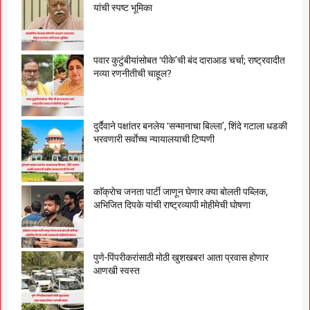
यांची स्पष्ट भूमिका
पवार कुटुंबीयांसोबत ‘पीके’ची बंद दाराआड चर्चा; राष्ट्रवादीत
नव्या रणनीतीची चाहूल?
दुर्दैवाने पक्षांतर बनलेय ‘सन्मानाचा बिल्ला’, शिंदे गटाला धडकी
भरवणारी सर्वाेच्च न्यायालयाची टिप्पणी
काॅक्राेच जनता पार्टी जाणून घेणार क्या बाेलती पब्लिक,
अभिजित दिपके यांची राष्ट्रव्यापी माेहीमेची घाेषणा
पुणे-पिंपरीकरांसाठी मोठी खुशखबर! आता प्रवास होणार
आणखी स्वस्त