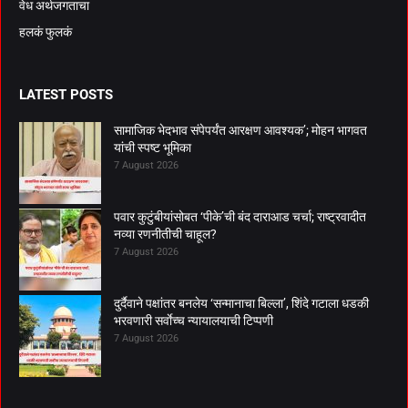
वेध अर्थजगताचा
हलकं फुलकं
LATEST POSTS
सामाजिक भेदभाव संपेपर्यंत आरक्षण आवश्यक’; मोहन भागवत
यांची स्पष्ट भूमिका
7 August 2026
पवार कुटुंबीयांसोबत ‘पीके’ची बंद दाराआड चर्चा; राष्ट्रवादीत
नव्या रणनीतीची चाहूल?
7 August 2026
दुर्दैवाने पक्षांतर बनलेय ‘सन्मानाचा बिल्ला’, शिंदे गटाला धडकी
भरवणारी सर्वाेच्च न्यायालयाची टिप्पणी
7 August 2026