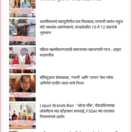
धाराशिवमध्ये महायुतीतील वाद चिघळला; तानाजी सावंत-राहुल
मोटे समर्थक आमनेसामने, दगडफेकीत 10 ते 12 वाहनांचे
नुकसान
महिला सक्षमीकरणासाठी समाजाच्या सहभागाची गरज : अमृता
फडणवीस
बॉलिवूडवर शोककळा; ‘गजनी’ आणि ‘लगान’ फेम ज्येष्ठ
अभिनेते प्रदीप रावत यांचे निधन
Liquor Brands Ban : ‘ओल्ड मॉंक’, मॅकडॉवेल्ससह
लोकप्रिय मद्य ब्रँड्सवर कारवाई; FSSAI च्या तपासात
नियमभंगाचे आरोप