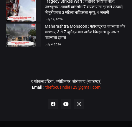
Tragedy Strikes Wari : दिंडीवर काळाचा घाला;
पंढरपूरच्या आषाढी वारीतील 7 वारकऱ्यांना ट्रकने उडवले,
जेजुरीजवळ 3 महिला भाविकांचा मृत्यू, 4 जखमी
July 14, 2026
Maharashtra Monsoon : महाराष्ट्रात पावसाचा जोर
वाढणार; 3 ते 7 जुलैदरम्यान अनेक जिल्ह्यांना मुसळधार
पावसाचा इशारा
July 4, 2026
‘द फोकस इंडिया’, ज्योतिनगर, औरंगाबाद (महाराष्ट्र)
Email :
thefocusindia123@gmail.com