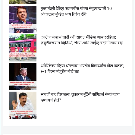
मुख्यमंत्री देवेंद्र फडणवीस यांच्या नेतृत्वाखाली 10
ऑगस्टला मुंबईत भव्य तिरंगा रॅली
एसटी कर्मचाऱ्यांसाठी नवी सोशल मीडिया आचारसंहिता;
ड्युटीदरम्यान व्हिडिओ, रील्स आणि लाईव्ह स्ट्रीमिंगवर बंदी
अमेरिकेच्या व्हिसा धोरणाचा भारतीय विद्यार्थ्यांना मोठा फटका;
F-1 व्हिसा मंजुरीत मोठी घट
सावजी वाद चिघळला; तुकाराम मुंढेंनी सांगितलं नेमकं काय
म्हणायचं होतं?