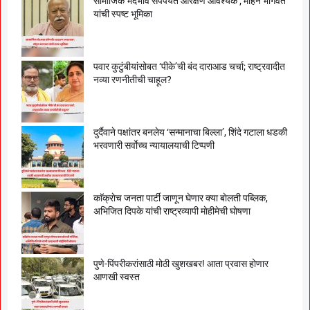
सामाजिक भेदभाव संपेपर्यंत आरक्षण आवश्यक’; मोहन भागवत
यांची स्पष्ट भूमिका
पवार कुटुंबीयांसोबत ‘पीके’ची बंद दाराआड चर्चा; राष्ट्रवादीत
नव्या रणनीतीची चाहूल?
दुर्दैवाने पक्षांतर बनलेय ‘सन्मानाचा बिल्ला’, शिंदे गटाला धडकी
भरवणारी सर्वाेच्च न्यायालयाची टिप्पणी
काॅक्राेच जनता पार्टी जाणून घेणार क्या बाेलती पब्लिक,
अभिजित दिपके यांची राष्ट्रव्यापी माेहीमेची घाेषणा
पुणे-पिंपरीकरांसाठी मोठी खुशखबर! आता प्रवास होणार
आणखी स्वस्त