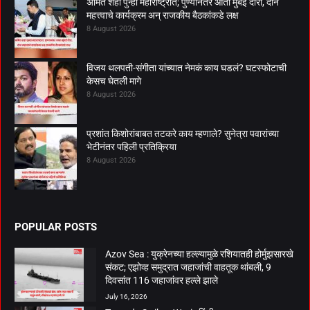
अमित शहा पुन्हा महाराष्ट्रात; पुण्यानंतर आता मुंबई दौरा, दोन
महत्त्वाचे कार्यक्रम अन् राजकीय बैठकांकडे लक्ष
8 August 2026
विजय थलपती-संगीता यांच्यात नेमकं काय घडलं? घटस्फोटाची
केसच घेतली मागे
8 August 2026
प्रशांत किशोरांबाबत तटकरे काय म्हणाले? सुनेत्रा पवारांच्या
भेटीनंतर पहिली प्रतिक्रिया
8 August 2026
POPULAR POSTS
Azov Sea : युक्रेनच्या हल्ल्यामुळे रशियातही होर्मुझसारखे
संकट; एझोव्ह समुद्रात जहाजांची वाहतूक थांबली, 9
दिवसांत 116 जहाजांवर हल्ले झाले
July 16, 2026