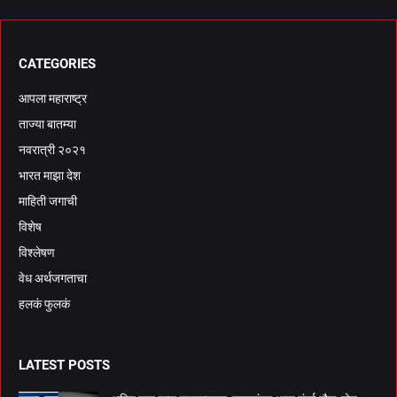
CATEGORIES
आपला महाराष्ट्र
ताज्या बातम्या
नवरात्री २०२१
भारत माझा देश
माहिती जगाची
विशेष
विश्लेषण
वेध अर्थजगताचा
हलकं फुलकं
LATEST POSTS