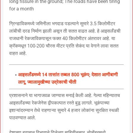
long fissure in the ground; The roads have been tiring
for a month
ग्रिन्डाविकमध्ये जमिनीला भगदाड पडल्याने सुमारे 3.5 किलोमीटर
लांबीची दरड निर्माण झाली असून ती सतत वाढत आहे. हे आइसलँडची
राजधानी रेकजाविकपासून फक्त 40 किलोमीटर अंतरावर आहे. या
क्रॅकमधून 100-200 चौरस मीटर प्रति सेकंद या वेगाने लावा सतत
वाहत आहे.
आइसलँडमध्ये 14 तासांत तब्बल 800 भूकंप; देशात आणीबाणी
लागू, ज्वालामुखीच्या उद्रेकाची भीती
प्रशासनाने या भागाजवळ जाण्यास मनाई केली आहे. गेल्या महिन्यातच
आइसलँडच्या रेकजेनेस द्वीपकल्पात रस्ते बुडू लागले. भूकंपाच्या
इशाऱ्यांदरम्यान तेथे राहणाऱ्या सुमारे 4 हजार लोकांना सुरक्षित स्थळी
पाठवण्यात आले.
देशाच्या हवामान विभागाने दिलेल्या माहितीनुसार, नोव्हेंबरमध्ये