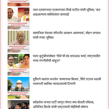
जात प्रमाणपत्र प्रकरणावर विखे पाटील यांची भूमिका; ‘कट
आढळल्यास संबंधितांवर कारवाई’
सामाजिक भेदभाव संपेपर्यंत आरक्षण आवश्यक’; मोहन भागवत
यांची स्पष्ट भूमिका
पवार कुटुंबीयांसोबत ‘पीके’ची बंद दाराआड चर्चा; राष्ट्रवादीत
नव्या रणनीतीची चाहूल?
दुर्दैवाने पक्षांतर बनलेय ‘सन्मानाचा बिल्ला’, शिंदे गटाला धडकी
भरवणारी सर्वाेच्च न्यायालयाची टिप्पणी
काॅक्राेच जनता पार्टी जाणून घेणार क्या बाेलती पब्लिक,
अभिजित दिपके यांची राष्ट्रव्यापी माेहीमेची घाेषणा