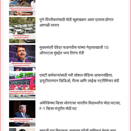
पुणे-पिंपरीकरांसाठी मोठी खुशखबर! आता प्रवास होणार
आणखी स्वस्त
मुख्यमंत्री देवेंद्र फडणवीस यांच्या नेतृत्वाखाली 10
ऑगस्टला मुंबईत भव्य तिरंगा रॅली
एसटी कर्मचाऱ्यांसाठी नवी सोशल मीडिया आचारसंहिता;
ड्युटीदरम्यान व्हिडिओ, रील्स आणि लाईव्ह स्ट्रीमिंगवर बंदी
अमेरिकेच्या व्हिसा धोरणाचा भारतीय विद्यार्थ्यांना मोठा फटका;
F-1 व्हिसा मंजुरीत मोठी घट
सावजी वाद चिघळला; तुकाराम मुंढेंनी सांगितलं नेमकं काय