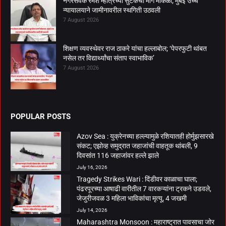
नगरसेवक रमेश म्हात्रेच्या सुटकेचा मार्ग मोकळा; मुंबई उच्च
न्यायालयाने जामीनावरील स्थगिती उठवली
7 August 2026
शिक्षण व्यवस्थेवर राज ठाकरे यांचा हल्लाबोल; ‘पेपरफुटी थांबत
नसेल तर विद्यार्थ्यांचा संताप स्वाभाविक’
7 August 2026
POPULAR POSTS
Azov Sea : युक्रेनच्या हल्ल्यामुळे रशियातही होर्मुझसारखे
संकट; एझोव्ह समुद्रात जहाजांची वाहतूक थांबली, 9
दिवसांत 116 जहाजांवर हल्ले झाले
July 16, 2026
Tragedy Strikes Wari : दिंडीवर काळाचा घाला;
पंढरपूरच्या आषाढी वारीतील 7 वारकऱ्यांना ट्रकने उडवले,
जेजुरीजवळ 3 महिला भाविकांचा मृत्यू, 4 जखमी
July 14, 2026
Maharashtra Monsoon : महाराष्ट्रात पावसाचा जोर