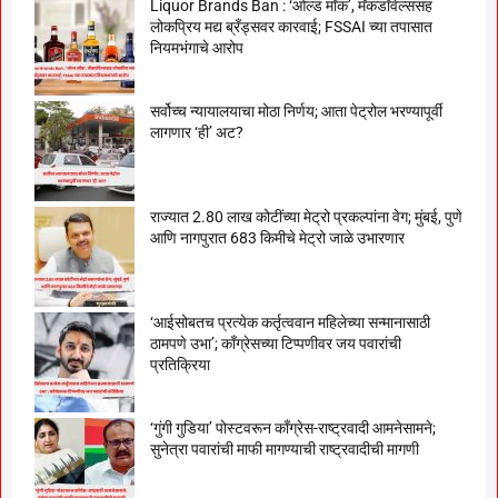
Liquor Brands Ban : ‘ओल्ड मॉंक’, मॅकडॉवेल्ससह
लोकप्रिय मद्य ब्रँड्सवर कारवाई; FSSAI च्या तपासात
नियमभंगाचे आरोप
सर्वोच्च न्यायालयाचा मोठा निर्णय; आता पेट्रोल भरण्यापूर्वी
लागणार ‘ही’ अट?
राज्यात 2.80 लाख कोटींच्या मेट्रो प्रकल्पांना वेग; मुंबई, पुणे
आणि नागपुरात 683 किमीचे मेट्रो जाळे उभारणार
‘आईसोबतच प्रत्येक कर्तृत्ववान महिलेच्या सन्मानासाठी
ठामपणे उभा’; काँग्रेसच्या टिप्पणीवर जय पवारांची
प्रतिक्रिया
‘गुंगी गुडिया’ पोस्टवरून काँग्रेस-राष्ट्रवादी आमनेसामने;
सुनेत्रा पवारांची माफी मागण्याची राष्ट्रवादीची मागणी