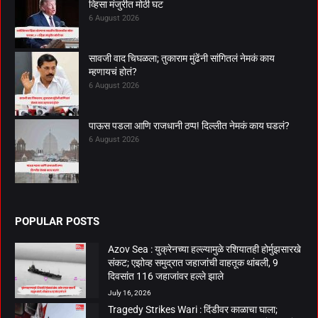
व्हिसा मंजुरीत मोठी घट
6 August 2026
सावजी वाद चिघळला; तुकाराम मुंढेंनी सांगितलं नेमकं काय
म्हणायचं होतं?
6 August 2026
पाऊस पडला आणि राजधानी ठप्प! दिल्लीत नेमकं काय घडलं?
6 August 2026
POPULAR POSTS
Azov Sea : युक्रेनच्या हल्ल्यामुळे रशियातही होर्मुझसारखे
संकट; एझोव्ह समुद्रात जहाजांची वाहतूक थांबली, 9
दिवसांत 116 जहाजांवर हल्ले झाले
July 16, 2026
Tragedy Strikes Wari : दिंडीवर काळाचा घाला;