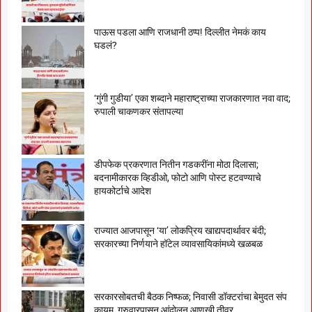
पाऊस पडला आणि राजधानी ठप्प! दिल्लीत नेमकं काय
घडलं?
‘गुंगी गुडीया’ एका शब्दाने महाराष्ट्राच्या राजकारणात नवा वाद;
रुपाली चाकणकर संतापल्या
डीपफेक प्रकरणात नितीन गडकरींना मोठा दिलासा;
बदनामीकारक व्हिडीओ, फोटो आणि पोस्ट हटवण्याचे
हायकोर्टाचे आदेश
राज्यात आजपासून ‘या’ लोकप्रिय खाद्यपदार्थावर बंदी;
सरकारच्या निर्णयाने हॉटेल व्यावसायिकांमध्ये खळबळ
सरकारसोबतची बैठक निष्फळ; निवासी डॉक्टरांचा बेमुदत संप
कायम, गुरुवारपासून आंदोलन आणखी तीव्र