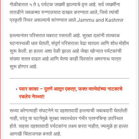
गोळीबारात ५ ते ६ पर्यटक जखमी झाल्याचे वृत्त आहे. सर्व जखमींना
तातडीने जवळच्या रुग्णालयात दाखल करण्यात आले, जिथे त्यांची
प्रकृती स्थिर असल्याचे सांगण्यात आले.Jammu and Kashmir
हल्ल्यानंतर परिसरात घबराट पसरली आहे. सुरक्षा दलांनी तात्काळ
घटनास्थळी धाव घेतली, संपूर्ण परिसराला वेढा घातला आणि शोध मोहीम
सुरू केली. हा हल्ला अशा वेळी झाला आहे जेव्हा खोऱ्यात पर्यटकांची
संख्या सतत वाढत आहे आणि येत्या काही दिवसांत अमरनाथ यात्रा
सुरू होणार आहे.
पवार काका – पुतणे आतून एकत्र, फक्त मतभेदांच्या नाटकाचे
रचलेय नेपथ्य!!
सध्या कोणत्याही संघटनेने या दहशतवादी हल्ल्याची जबाबदारी घेतलेली
नाही, परंतु या घटनेमुळे सुरक्षा व्यवस्थेवर गंभीर प्रश्नचिन्ह उपस्थित
होते. सहसा दहशतवादी पर्यटकांना लक्ष्य करत नाहीत, ज्यामुळे हा हल्ला
आणखी चिंताजनक बनतो आहे.