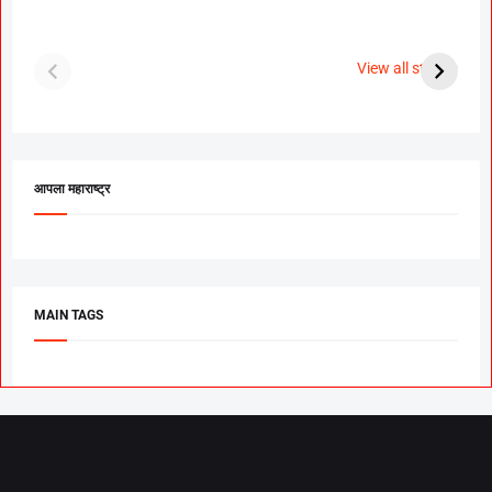
दगडी चाल फेम अभिनेत्री
श्रीमंत दगडूशेठ गणपती
ब
पूजा सावंत ने गुपचूप
2023
स
View all stories
उरकला साखरपुडा.
म
आपला महाराष्ट्र
MAIN TAGS