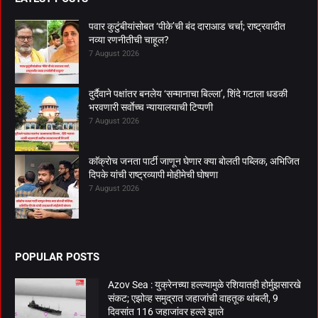
पवार कुटुंबीयांसोबत ‘पीके’ची बंद दाराआड चर्चा; राष्ट्रवादीत
नव्या रणनीतीची चाहूल?
7 August 2026
दुर्दैवाने पक्षांतर बनलेय ‘सन्मानाचा बिल्ला’, शिंदे गटाला धडकी
भरवणारी सर्वाेच्च न्यायालयाची टिप्पणी
7 August 2026
काॅक्राेच जनता पार्टी जाणून घेणार क्या बाेलती पब्लिक, अभिजित
दिपके यांची राष्ट्रव्यापी माेहीमेची घाेषणा
7 August 2026
POPULAR POSTS
Azov Sea : युक्रेनच्या हल्ल्यामुळे रशियातही होर्मुझसारखे
संकट; एझोव्ह समुद्रात जहाजांची वाहतूक थांबली, 9
दिवसांत 116 जहाजांवर हल्ले झाले