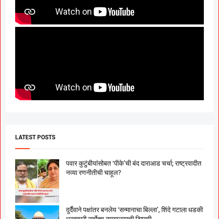
LATEST POSTS
पवार कुटुंबीयांसोबत ‘पीके’ची बंद दाराआड चर्चा; राष्ट्रवादीत
नव्या रणनीतीची चाहूल?
दुर्दैवाने पक्षांतर बनलेय ‘सन्मानाचा बिल्ला’, शिंदे गटाला धडकी
भरवणारी सर्वाेच्च न्यायालयाची टिप्पणी