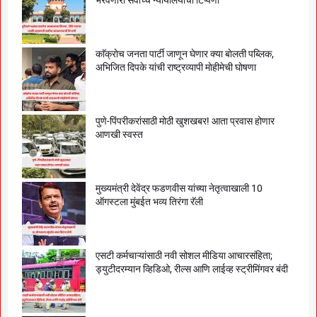
काॅक्राेच जनता पार्टी जाणून घेणार क्या बाेलती पब्लिक,
अभिजित दिपके यांची राष्ट्रव्यापी माेहीमेची घाेषणा
पुणे-पिंपरीकरांसाठी मोठी खुशखबर! आता प्रवास होणार
आणखी स्वस्त
मुख्यमंत्री देवेंद्र फडणवीस यांच्या नेतृत्वाखाली 10
ऑगस्टला मुंबईत भव्य तिरंगा रॅली
एसटी कर्मचाऱ्यांसाठी नवी सोशल मीडिया आचारसंहिता;
ड्युटीदरम्यान व्हिडिओ, रील्स आणि लाईव्ह स्ट्रीमिंगवर बंदी