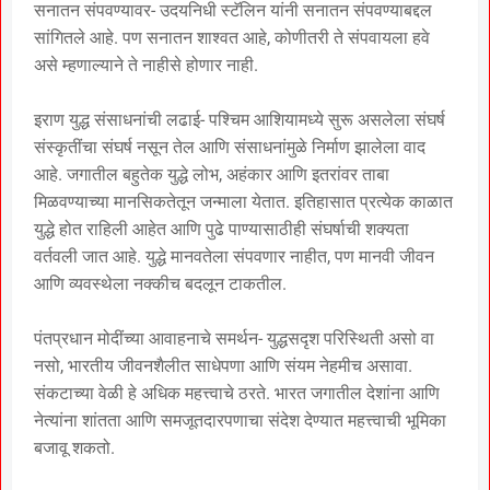
सनातन संपवण्यावर- उदयनिधी स्टॅलिन यांनी सनातन संपवण्याबद्दल
सांगितले आहे. पण सनातन शाश्वत आहे, कोणीतरी ते संपवायला हवे
असे म्हणाल्याने ते नाहीसे होणार नाही.
इराण युद्ध संसाधनांची लढाई- पश्चिम आशियामध्ये सुरू असलेला संघर्ष
संस्कृतींचा संघर्ष नसून तेल आणि संसाधनांमुळे निर्माण झालेला वाद
आहे. जगातील बहुतेक युद्धे लोभ, अहंकार आणि इतरांवर ताबा
मिळवण्याच्या मानसिकतेतून जन्माला येतात. इतिहासात प्रत्येक काळात
युद्धे होत राहिली आहेत आणि पुढे पाण्यासाठीही संघर्षाची शक्यता
वर्तवली जात आहे. युद्धे मानवतेला संपवणार नाहीत, पण मानवी जीवन
आणि व्यवस्थेला नक्कीच बदलून टाकतील.
पंतप्रधान मोदींच्या आवाहनाचे समर्थन- युद्धसदृश परिस्थिती असो वा
नसो, भारतीय जीवनशैलीत साधेपणा आणि संयम नेहमीच असावा.
संकटाच्या वेळी हे अधिक महत्त्वाचे ठरते. भारत जगातील देशांना आणि
नेत्यांना शांतता आणि समजूतदारपणाचा संदेश देण्यात महत्त्वाची भूमिका
बजावू शकतो.