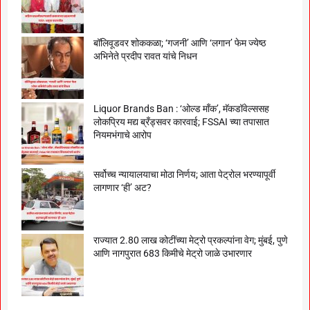
बॉलिवूडवर शोककळा; ‘गजनी’ आणि ‘लगान’ फेम ज्येष्ठ
अभिनेते प्रदीप रावत यांचे निधन
Liquor Brands Ban : ‘ओल्ड मॉंक’, मॅकडॉवेल्ससह
लोकप्रिय मद्य ब्रँड्सवर कारवाई; FSSAI च्या तपासात
नियमभंगाचे आरोप
सर्वोच्च न्यायालयाचा मोठा निर्णय; आता पेट्रोल भरण्यापूर्वी
लागणार ‘ही’ अट?
राज्यात 2.80 लाख कोटींच्या मेट्रो प्रकल्पांना वेग; मुंबई, पुणे
आणि नागपुरात 683 किमीचे मेट्रो जाळे उभारणार