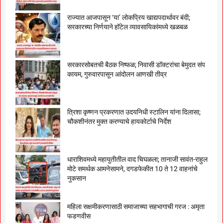
राज्यात आजपासून ‘या’ लोकप्रिय खाद्यपदार्थावर बंदी;
सरकारच्या निर्णयाने हॉटेल व्यावसायिकांमध्ये खळबळ
सरकारसोबतची बैठक निष्फळ; निवासी डॉक्टरांचा बेमुदत संप
कायम, गुरुवारपासून आंदोलन आणखी तीव्र
त्रिशा कृष्णन प्रकरणात उदयनिधी स्टालिन यांना दिलासा;
चौकशीनंतर मुक्त करण्याचे हायकोर्टाचे निर्देश
धाराशिवमध्ये महायुतीतील वाद चिघळला; तानाजी सावंत-राहुल
मोटे समर्थक आमनेसामने, दगडफेकीत 10 ते 12 वाहनांचे
नुकसान
महिला सक्षमीकरणासाठी समाजाच्या सहभागाची गरज : अमृता
फडणवीस