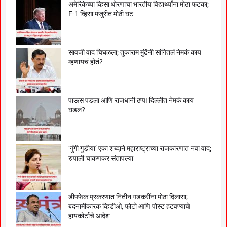
अमेरिकेच्या व्हिसा धोरणाचा भारतीय विद्यार्थ्यांना मोठा फटका;
F-1 व्हिसा मंजुरीत मोठी घट
सावजी वाद चिघळला; तुकाराम मुंढेंनी सांगितलं नेमकं काय
म्हणायचं होतं?
पाऊस पडला आणि राजधानी ठप्प! दिल्लीत नेमकं काय
घडलं?
‘गुंगी गुडीया’ एका शब्दाने महाराष्ट्राच्या राजकारणात नवा वाद;
रुपाली चाकणकर संतापल्या
डीपफेक प्रकरणात नितीन गडकरींना मोठा दिलासा;
बदनामीकारक व्हिडीओ, फोटो आणि पोस्ट हटवण्याचे
हायकोर्टाचे आदेश