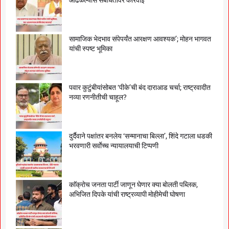
सामाजिक भेदभाव संपेपर्यंत आरक्षण आवश्यक’; मोहन भागवत
यांची स्पष्ट भूमिका
पवार कुटुंबीयांसोबत ‘पीके’ची बंद दाराआड चर्चा; राष्ट्रवादीत
नव्या रणनीतीची चाहूल?
दुर्दैवाने पक्षांतर बनलेय ‘सन्मानाचा बिल्ला’, शिंदे गटाला धडकी
भरवणारी सर्वाेच्च न्यायालयाची टिप्पणी
काॅक्राेच जनता पार्टी जाणून घेणार क्या बाेलती पब्लिक,
अभिजित दिपके यांची राष्ट्रव्यापी माेहीमेची घाेषणा