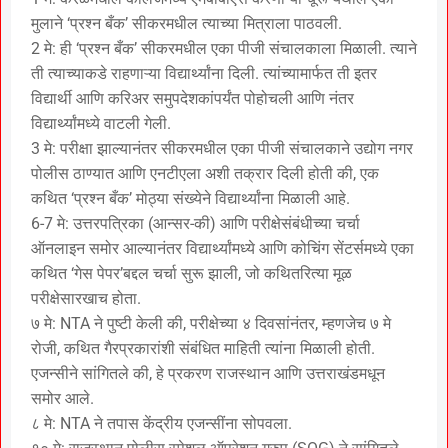
मुलाने ‘प्रश्न बँक’ सीकरमधील त्याच्या मित्राला पाठवली.
2 मे: ही ‘प्रश्न बँक’ सीकरमधील एका पीजी संचालकाला मिळाली. त्याने
ती त्याच्याकडे राहणाऱ्या विद्यार्थ्यांना दिली. त्यांच्यामार्फत ती इतर
विद्यार्थी आणि करिअर समुपदेशकांपर्यंत पोहोचली आणि नंतर
विद्यार्थ्यांमध्ये वाटली गेली.
3 मे: परीक्षा झाल्यानंतर सीकरमधील एका पीजी संचालकाने उद्योग नगर
पोलीस ठाण्यात आणि एनटीएला अशी तक्रार दिली होती की, एक
कथित ‘प्रश्न बँक’ मोठ्या संख्येने विद्यार्थ्यांना मिळाली आहे.
6-7 मे: उत्तरपत्रिका (आन्सर-की) आणि परीक्षेसंबंधीच्या चर्चा
ऑनलाइन समोर आल्यानंतर विद्यार्थ्यांमध्ये आणि कोचिंग सेंटर्समध्ये एका
कथित ‘गेस पेपर’बद्दल चर्चा सुरू झाली, जो कथितरित्या मूळ
परीक्षेसारखाच होता.
७ मे: NTA ने पुष्टी केली की, परीक्षेच्या ४ दिवसांनंतर, म्हणजेच ७ मे
रोजी, कथित गैरप्रकारांशी संबंधित माहिती त्यांना मिळाली होती.
एजन्सीने सांगितले की, हे प्रकरण राजस्थान आणि उत्तराखंडमधून
समोर आले.
८ मे: NTA ने तपास केंद्रीय एजन्सींना सोपवला.