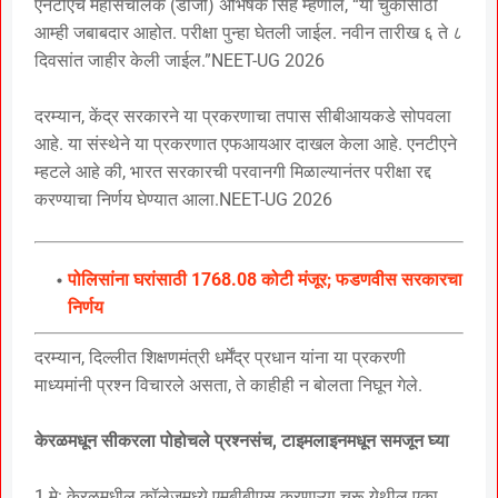
एनटीएचे महासंचालक (डीजी) अभिषेक सिंह म्हणाले, “या चुकीसाठी
आम्ही जबाबदार आहोत. परीक्षा पुन्हा घेतली जाईल. नवीन तारीख ६ ते ८
दिवसांत जाहीर केली जाईल.”NEET-UG 2026
दरम्यान, केंद्र सरकारने या प्रकरणाचा तपास सीबीआयकडे सोपवला
आहे. या संस्थेने या प्रकरणात एफआयआर दाखल केला आहे. एनटीएने
म्हटले आहे की, भारत सरकारची परवानगी मिळाल्यानंतर परीक्षा रद्द
करण्याचा निर्णय घेण्यात आला.NEET-UG 2026
पोलिसांना घरांसाठी 1768.08 कोटी मंजूर; फडणवीस सरकारचा
निर्णय
दरम्यान, दिल्लीत शिक्षणमंत्री धर्मेंद्र प्रधान यांना या प्रकरणी
माध्यमांनी प्रश्न विचारले असता, ते काहीही न बोलता निघून गेले.
केरळमधून सीकरला पोहोचले प्रश्नसंच, टाइमलाइनमधून समजून घ्या
1 मे: केरळमधील कॉलेजमध्ये एमबीबीएस करणाऱ्या चूरू येथील एका