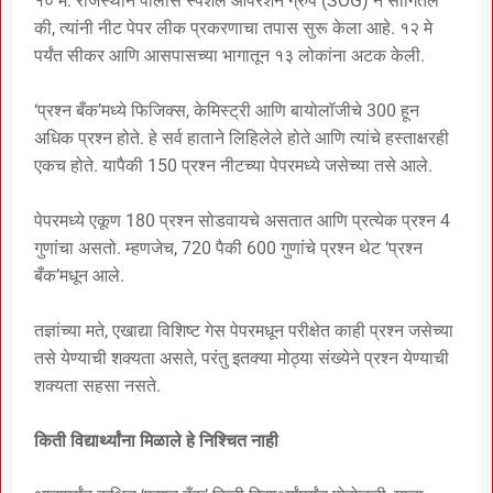
१० मे: राजस्थान पोलीस स्पेशल ऑपरेशन ग्रुप (SOG) ने सांगितले
की, त्यांनी नीट पेपर लीक प्रकरणाचा तपास सुरू केला आहे. १२ मे
पर्यंत सीकर आणि आसपासच्या भागातून १३ लोकांना अटक केली.
‘प्रश्न बँक’मध्ये फिजिक्स, केमिस्ट्री आणि बायोलॉजीचे 300 हून
अधिक प्रश्न होते. हे सर्व हाताने लिहिलेले होते आणि त्यांचे हस्ताक्षरही
एकच होते. यापैकी 150 प्रश्न नीटच्या पेपरमध्ये जसेच्या तसे आले.
पेपरमध्ये एकूण 180 प्रश्न सोडवायचे असतात आणि प्रत्येक प्रश्न 4
गुणांचा असतो. म्हणजेच, 720 पैकी 600 गुणांचे प्रश्न थेट ‘प्रश्न
बँक’मधून आले.
तज्ञांच्या मते, एखाद्या विशिष्ट गेस पेपरमधून परीक्षेत काही प्रश्न जसेच्या
तसे येण्याची शक्यता असते, परंतु इतक्या मोठ्या संख्येने प्रश्न येण्याची
शक्यता सहसा नसते.
किती विद्यार्थ्यांना मिळाले हे निश्चित नाही