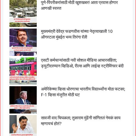
पुणे-पिंपरीकरांसाठी मोठी खुशखबर! आता प्रवास होणार
आणखी स्वस्त
मुख्यमंत्री देवेंद्र फडणवीस यांच्या नेतृत्वाखाली 10
ऑगस्टला मुंबईत भव्य तिरंगा रॅली
एसटी कर्मचाऱ्यांसाठी नवी सोशल मीडिया आचारसंहिता;
ड्युटीदरम्यान व्हिडिओ, रील्स आणि लाईव्ह स्ट्रीमिंगवर बंदी
अमेरिकेच्या व्हिसा धोरणाचा भारतीय विद्यार्थ्यांना मोठा फटका;
F-1 व्हिसा मंजुरीत मोठी घट
सावजी वाद चिघळला; तुकाराम मुंढेंनी सांगितलं नेमकं काय
म्हणायचं होतं?