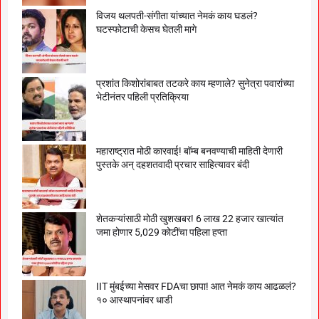
विजय थलपती-संगीता यांच्यात नेमकं काय घडलं?
घटस्फोटाची केसच घेतली मागे
प्रशांत किशोरांबाबत तटकरे काय म्हणाले? सुनेत्रा पवारांच्या
भेटीनंतर पहिली प्रतिक्रिया
महाराष्ट्रात मोठी कारवाई! बॉम्ब बनवण्याची माहिती देणारी
पुस्तके अन् दहशतवादी प्रचार साहित्यावर बंदी
शेतकऱ्यांसाठी मोठी खुशखबर! 6 लाख 22 हजार खात्यांत
जमा होणार 5,029 कोटींचा पहिला हप्ता
IIT मुंबईच्या मेसवर FDAचा छापा! आत नेमकं काय आढळलं?
१० आस्थापनांवर धाडी