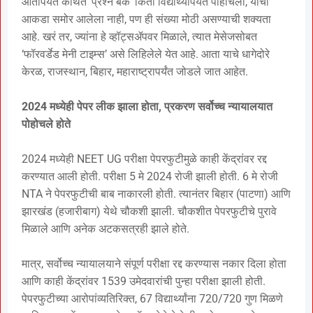
आतापर्यंत कथित ‘प्रश्न बँक’ किती विद्यार्थ्यांपर्यंत पोहोचली, याचा
आकडा समोर आलेला नाही, पण ही संख्या मोठी असण्याची शक्यता
आहे. खरं तर, ज्यांना हे व्हॉट्सॲपवर मिळाले, त्यात मेसेजसोबत
‘फॉरवर्डेड मेनी टाइम्स’ असे लिहिलेले येत आहे. आता याचे धागेदोरे
केरळ, राजस्थान, बिहार, महाराष्ट्रापर्यंत जोडले जात आहेत.
2024 मध्येही पेपर लीक झाला होता, प्रकरण सर्वोच्च न्यायालयात
पोहोचले होते
2024 मध्येही NEET UG परीक्षा पेपरफुटीमुळे काही केंद्रांवर रद्द
करण्यात आली होती. परीक्षा 5 मे 2024 रोजी झाली होती. 6 मे रोजी
NTA ने पेपरफुटीची बाब नाकारली होती. त्यानंतर बिहार (पाटणा) आणि
झारखंड (हजारीबाग) येथे चौकशी झाली. चौकशीत पेपरफुटीचे पुरावे
मिळाले आणि अनेक अटकसत्रही झाले होते.
मात्र, सर्वोच्च न्यायालयाने संपूर्ण परीक्षा रद्द करण्यास नकार दिला होता
आणि काही केंद्रांवर 1539 उमेदवारांची पुन्हा परीक्षा झाली होती.
पेपरफुटीच्या आरोपांव्यतिरिक्त, 67 विद्यार्थ्यांना 720/720 गुण मिळणे