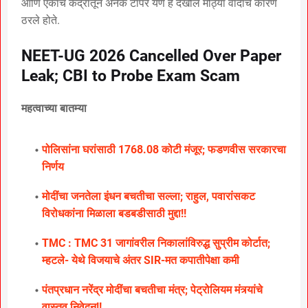
आणि एकाच केंद्रातून अनेक टॉपर येणे हे देखील मोठ्या वादाचे कारण
ठरले होते.
NEET-UG 2026 Cancelled Over Paper
Leak; CBI to Probe Exam Scam
महत्वाच्या बातम्या
पोलिसांना घरांसाठी 1768.08 कोटी मंजूर; फडणवीस सरकारचा
निर्णय
मोदींचा जनतेला इंधन बचतीचा सल्ला; राहुल, पवारांसकट
विरोधकांना मिळाला बडबडीसाठी मुद्दा!!
TMC : TMC 31 जागांवरील निकालांविरुद्ध सुप्रीम कोर्टात;
म्हटले- येथे विजयाचे अंतर SIR-मत कपातीपेक्षा कमी
पंतप्रधान नरेंद्र मोदींचा बचतीचा मंत्र; पेट्रोलियम मंत्र्यांचे
वास्तव निवेदन!!