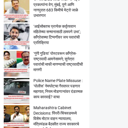
प्रकल्पांना वेग; मुंबई, पुणे आणि
नागपुरात 683 किमीचे मेट्रो जाळे
उभारणार
‘आईसोबतच प्रत्येक कर्तृत्ववान
महिलेच्या सन्मानासाठी ठामपणे उभा’;
काँग्रेसच्या टिप्पणीवर जय पवारांची
प्रतिक्रिया
‘गुंगी गुडिया’ पोस्टवरून काँग्रेस-
राष्ट्रवादी आमनेसामने; सुनेत्रा
पवारांची माफी मागण्याची राष्ट्रवादीची
मागणी
Police Name Plate Missuse :
‘पोलीस’ नेमप्लेटचा गैरवापर पडणार
महागात; नियम मोडणाऱ्यांवर दंडात्मक
काय कारवाई? वाचा
Maharashtra Cabinet
Decisions: पिंपरी-चिंचवडमध्ये
विशेष मोटार वाहन न्यायालय;
मंत्रिमंडळ बैठकीत राज्य सरकारचे