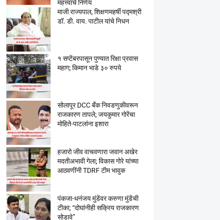
महत्त्वाचे निर्णय
माजी राज्यपाल, शिक्षणमहर्षी पद्मश्री
डॉ. डी. वाय. पाटील यांचे निधन
१ सप्टेंबरपासून पुण्यात रिक्षा प्रवास
महाग; किमान भाडे ३० रुपये
सोलापूर DCC बँक निवडणुकीवरून
राजकारण तापले; जयकुमार गोरेंचा
मोहिते-पाटलांना इशारा
हजारो जीव वाचवणारा जवान अखेर
मदतीअभावी गेला; विकास गोरे यांच्या
आठवणींनी TDRF टीम भावुक
पंकजा-धनंजय मुंडेंवर करुणा मुंडेंची
टीका; “दोघांनीही सक्रिय राजकारण
सोडावे”