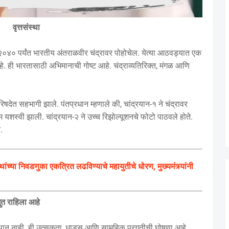
वृत्तसंस्था
४० पर्यंत भारतीय अंतराळवीर चंद्रावर पोहोचेल. येत्या आठवड्यात एक
 ही भारतासाठी अभिमानाची गोष्ट आहे. चंद्राव्यतिरिक्त, मंगळ आणि
देत सहभागी झाले. पंतप्रधान म्हणाले की, चांद्रयान-१ ने चंद्रावर
 यशस्वी झाली. चांद्रयान-२ ने उच्च रिझोल्यूशनचे फोटो पाठवले होते.
.
्या निवडणुका एकत्रित लढविण्याचे महायुतीचे धोरण, मुख्यमंत्र्यांनी
भुत राहिला आहे
स्थान नाही. ही उत्सुकता, धाडस आणि सामूहिक प्रगतीची घोषणा आहे.