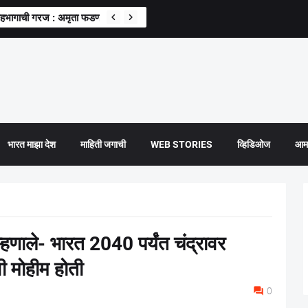
 सहभागाची गरज : अमृता फडणवीस
भारत माझा देश
माहिती जगाची
WEB STORIES
व्हिडिओज
आमच
हणाले- भारत 2040 पर्यंत चंद्रावर
ी मोहीम होती
0