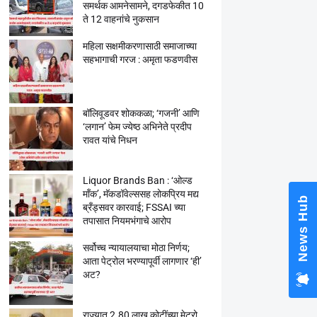
समर्थक आमनेसामने, दगडफेकीत 10
ते 12 वाहनांचे नुकसान
महिला सक्षमीकरणासाठी समाजाच्या
सहभागाची गरज : अमृता फडणवीस
बॉलिवूडवर शोककळा; ‘गजनी’ आणि
‘लगान’ फेम ज्येष्ठ अभिनेते प्रदीप
रावत यांचे निधन
Liquor Brands Ban : ‘ओल्ड
मॉंक’, मॅकडॉवेल्ससह लोकप्रिय मद्य
News Hub
ब्रँड्सवर कारवाई; FSSAI च्या
तपासात नियमभंगाचे आरोप
सर्वोच्च न्यायालयाचा मोठा निर्णय;
आता पेट्रोल भरण्यापूर्वी लागणार ‘ही’
अट?
राज्यात 2.80 लाख कोटींच्या मेट्रो