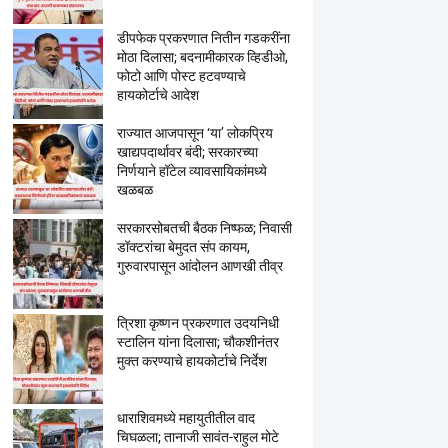
डीपफेक प्रकरणात नितीन गडकरींना
मोठा दिलासा; बदनामीकारक व्हिडीओ,
फोटो आणि पोस्ट हटवण्याचे
हायकोर्टाचे आदेश
राज्यात आजपासून ‘या’ लोकप्रिय
खाद्यपदार्थावर बंदी; सरकारच्या
निर्णयाने हॉटेल व्यावसायिकांमध्ये
खळबळ
सरकारसोबतची बैठक निष्फळ; निवासी
डॉक्टरांचा बेमुदत संप कायम,
गुरुवारपासून आंदोलन आणखी तीव्र
त्रिशा कृष्णन प्रकरणात उदयनिधी
स्टालिन यांना दिलासा; चौकशीनंतर
मुक्त करण्याचे हायकोर्टाचे निर्देश
धाराशिवमध्ये महायुतीतील वाद
चिघळला; तानाजी सावंत-राहुल मोटे