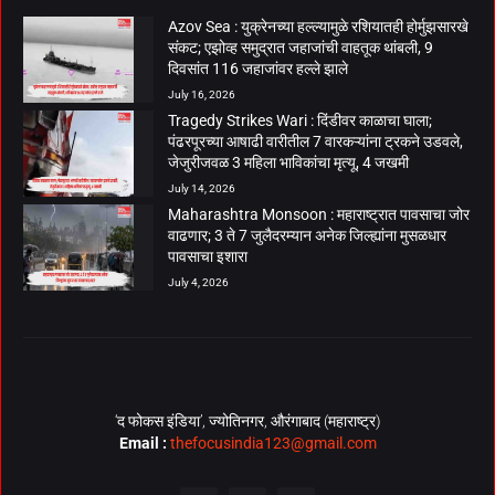
Azov Sea : युक्रेनच्या हल्ल्यामुळे रशियातही होर्मुझसारखे
संकट; एझोव्ह समुद्रात जहाजांची वाहतूक थांबली, 9
दिवसांत 116 जहाजांवर हल्ले झाले
July 16, 2026
Tragedy Strikes Wari : दिंडीवर काळाचा घाला;
पंढरपूरच्या आषाढी वारीतील 7 वारकऱ्यांना ट्रकने उडवले,
जेजुरीजवळ 3 महिला भाविकांचा मृत्यू, 4 जखमी
July 14, 2026
Maharashtra Monsoon : महाराष्ट्रात पावसाचा जोर
वाढणार; 3 ते 7 जुलैदरम्यान अनेक जिल्ह्यांना मुसळधार
पावसाचा इशारा
July 4, 2026
‘द फोकस इंडिया’, ज्योतिनगर, औरंगाबाद (महाराष्ट्र)
Email :
thefocusindia123@gmail.com