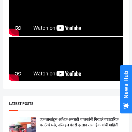
News Hub
LATEST POSTS
एक लाखांहून अधिक अमराठी चालकांनी गिरवले व्यवहारिक
मराठीचे धडे, परिवहन मंत्री प्रताप सरनाईक यांची माहिती