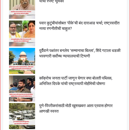
यांची स्पष्ट भूमिका
पवार कुटुंबीयांसोबत ‘पीके’ची बंद दाराआड चर्चा; राष्ट्रवादीत
नव्या रणनीतीची चाहूल?
दुर्दैवाने पक्षांतर बनलेय ‘सन्मानाचा बिल्ला’, शिंदे गटाला धडकी
भरवणारी सर्वाेच्च न्यायालयाची टिप्पणी
काॅक्राेच जनता पार्टी जाणून घेणार क्या बाेलती पब्लिक,
अभिजित दिपके यांची राष्ट्रव्यापी माेहीमेची घाेषणा
पुणे-पिंपरीकरांसाठी मोठी खुशखबर! आता प्रवास होणार
आणखी स्वस्त