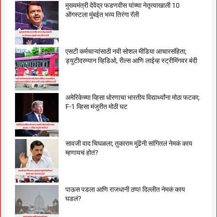
मुख्यमंत्री देवेंद्र फडणवीस यांच्या नेतृत्वाखाली 10
ऑगस्टला मुंबईत भव्य तिरंगा रॅली
एसटी कर्मचाऱ्यांसाठी नवी सोशल मीडिया आचारसंहिता;
ड्युटीदरम्यान व्हिडिओ, रील्स आणि लाईव्ह स्ट्रीमिंगवर बंदी
अमेरिकेच्या व्हिसा धोरणाचा भारतीय विद्यार्थ्यांना मोठा फटका;
F-1 व्हिसा मंजुरीत मोठी घट
सावजी वाद चिघळला; तुकाराम मुंढेंनी सांगितलं नेमकं काय
म्हणायचं होतं?
पाऊस पडला आणि राजधानी ठप्प! दिल्लीत नेमकं काय
घडलं?