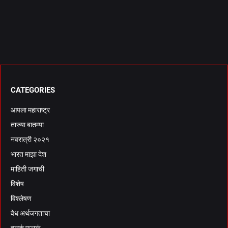
CATEGORIES
आपला महाराष्ट्र
ताज्या बातम्या
नवरात्री २०२१
भारत माझा देश
माहिती जगाची
विशेष
विश्लेषण
वेध अर्थजगताचा
हलकं फुलकं