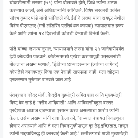
चौकशीसाठी लखमा (७१) यांना बोलावले होते, जिथे त्यांना अटक
करण्यात आली, असे अधिकाऱ्यांनी सांगितले. विशेष सरकारी वकील
सौरभ कुमार पांडे यांनी सांगितले की, ईडीने लख्मा यांना रायपूर येथील
विशेष पीएमएलए (मनी लाँडरिंग प्रतिबंधक कायदा) न्यायालयात हजर
केले आणि त्यांना १४ दिवसांची कोठडी देण्याची विनंती केली.
पांडे यांच्या म्हणण्यानुसार, न्यायालयाने लख्मा यांना २१ जानेवारीपर्यंत
ईडी कोठडीत पाठवले. कोर्टरूममध्ये प्रवेश करण्यापूर्वी पत्रकारांशी
बोलताना लखमा म्हणाले, “ईडीच्या छाप्यादरम्यान (त्यांच्या जागेवर)
कोणतेही कागदपत्र किंवा एक पैसाही सापडला नाही. मला खोट्या
प्रकरणात तुरुंगात पाठवले जात आहे.
पंतप्रधान नरेंद्र मोदी, केंद्रीय गृहमंत्री अमित शहा आणि मुख्यमंत्री
विष्णू देव साई हे “गरीब आदिवासी” आणि आदिवासीबहुल बस्तर
प्रदेशाचा आवाज दाबण्याचा प्रयत्न करत असल्याचा आरोप त्यांनी
केला. तसेच लखमा यांनी दावा केला की, “राज्यात पंचायत निवडणुका
होणार असल्याने आणि ते मला निवडणुकीपासून दूर ठेवू इच्छितात, म्हणून
त्यांनी माझ्याविरुद्ध ही कारवाई केली आहे.” छत्तीसगडचे माजी मुख्यमंत्री