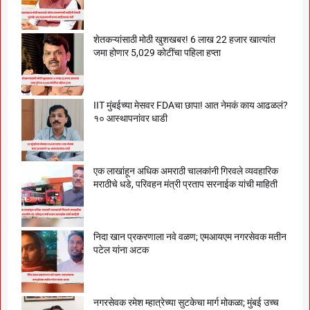
शेतकऱ्यांसाठी मोठी खुशखबर! 6 लाख 22 हजार खात्यांत
जमा होणार 5,029 कोटींचा पहिला हप्ता
IIT मुंबईच्या मेसवर FDAचा छापा! आत नेमकं काय आढळलं?
१० आस्थापनांवर धाडी
एक लाखांहून अधिक अमराठी चालकांनी गिरवले व्यवहारिक
मराठीचे धडे, परिवहन मंत्री प्रताप सरनाईक यांची माहिती
निदा खान प्रकरणाला नवे वळण; एमआयएम नगरसेवक मतीन
पटेल यांना अटक
नगरसेवक रमेश म्हात्रेच्या सुटकेचा मार्ग मोकळा; मुंबई उच्च