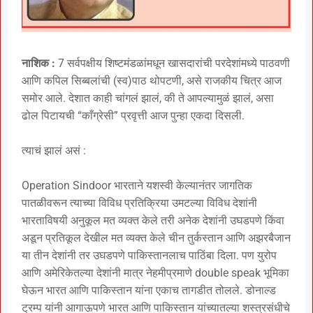
नाशिक :
7 सर्वपक्षीय शिष्टमंडळांमधून खासदारांची परदेशांमध्ये पाठवणी
आणि कपिल सिब्बलांची (स्व)पाठ थोपटणी, असे राजकीय चित्र आज
समोर आले. देशात काही चांगलं झालं, की ते आपल्यामुळं झालं, असा
ढोल पिटायची “काँग्रेसी” प्रवृत्ती आज पुन्हा एकदा दिसली.
त्याचं झालं असं :
Operation Sindoor भारताने यशस्वी केल्यानंतर जागतिक
पातळीवरून त्याच्या विविध प्रतिक्रिया उमटल्या विविध देशांनी
भारताविषयी अनुकूल मत व्यक्त केले तरी अनेक देशांनी उघडपणे किंवा
अडून प्रतिकूल देखील मत व्यक्त केले चीन तुर्कस्तान आणि अझरबैजान
या तीन देशांनी तर उघडपणे पाकिस्तानलाच पाठिंबा दिला. पण युरोप
आणि अमेरिकेतल्या देशांनी मात्र नेहमीप्रमाणे double speak भूमिका
घेऊन भारत आणि पाकिस्तान यांना एकाच तागडीत तोलले. डोनाल्ड
ट्रम्प यांनी आगाऊपणे भारत आणि पाकिस्तान यांच्यातल्या शस्त्रसंधीचे