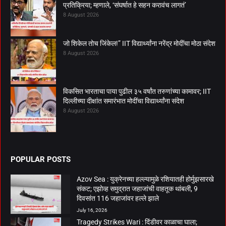
प्रतिक्रिया; म्हणाले, ‘संघर्षात हे सहन करावंच लागतं’
8 August 2026
जो शिकेल तोच जिंकेल!” IIT विद्यार्थ्यांना नरेंद्र मोदींचा मोठा संदेश
8 August 2026
विकसित भारताचा पाया पुढील ३५ वर्षांत तरुणांच्या कामावर; IIT
दिल्लीच्या दीक्षांत समारंभात मोदींचा विद्यार्थ्यांना संदेश
8 August 2026
POPULAR POSTS
Azov Sea : युक्रेनच्या हल्ल्यामुळे रशियातही होर्मुझसारखे
संकट; एझोव्ह समुद्रात जहाजांची वाहतूक थांबली, 9
दिवसांत 116 जहाजांवर हल्ले झाले
July 16, 2026
Tragedy Strikes Wari : दिंडीवर काळाचा घाला;