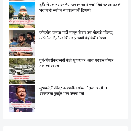
दुर्दैवाने पक्षांतर बनलेय ‘सन्मानाचा बिल्ला’, शिंदे गटाला धडकी
भरवणारी सर्वाेच्च न्यायालयाची टिप्पणी
काॅक्राेच जनता पार्टी जाणून घेणार क्या बाेलती पब्लिक,
अभिजित दिपके यांची राष्ट्रव्यापी माेहीमेची घाेषणा
पुणे-पिंपरीकरांसाठी मोठी खुशखबर! आता प्रवास होणार
आणखी स्वस्त
मुख्यमंत्री देवेंद्र फडणवीस यांच्या नेतृत्वाखाली 10
ऑगस्टला मुंबईत भव्य तिरंगा रॅली