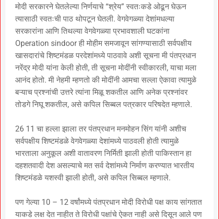
मोदी सरकारने घेतलेल्या निर्णयाचे “श्रेय” स्वतःकडे ओढून घेऊन
त्यासाठी स्वतःची पाठ थोपटून घेतली. वेगवेगळ्या देशांमधल्या
सरकारांना आणि तिथल्या वेगवेगळ्या प्रभावशाली घटकांना
Operation sindoor ही मोहीम समजावून सांगण्यासाठी सर्वपक्षीय
खासदारांचे शिष्टमंडळ परदेशांमध्ये पाठवावे अशी सूचना मी पंतप्रधान
नरेंद्र मोदी यांना केली होती, ती सूचना मोदींनी स्वीकारली, याचा मला
आनंद होतो. मी नेहमी म्हणतो की मोदींनी आमचा सल्ला ऐकावा त्यामुळे
बऱ्याच प्रश्नांची उत्तरे त्यांना मिळू शकतील आणि अनेक प्रश्नांवर
तोडगे निघू शकतील, असे कपिल सिब्बल पत्रकार परिषदेत म्हणाले.
26 11 चा हल्ला झाला तर पंतप्रधान मनमोहन सिंग यांनी अशीच
सर्वपक्षीय शिष्टमंडळे वेगवेगळ्या देशांमध्ये पाठवली होती त्यामुळे
भारताला अनुकूल अशी वातावरण निर्मिती झाली होती पाकिस्तान हा
दहशतवादी देश असल्याचे मत सर्व देशांमध्ये निर्माण करण्यात भारतीय
शिष्टमंडळे यशस्वी झाली होती, असे कपिल सिब्बल म्हणाले.
पण गेल्या 10 – 12 वर्षांमध्ये पंतप्रधान मोदी विरोधी पक्ष काय सांगतात
याकडे लक्ष देत नाहीत ते विरोधी पक्षांचे ऐकत नाही असे दिसून आले पण