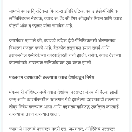
यामध्ये क्वाड क्रिटिकल मिनरल्स इनिशिएटिव्ह, क्वाड इंडो-पॅसिफिक
लॉजिस्टिक्स नेटवर्क, क्वाड अॅट सी शिप ऑब्झर्व्हर मिशन आणि क्वाड
पोर्ट्स ऑफ द फ्यूचर यांचा समावेश आहे.
जयशंकर म्हणाले की, क्वाडचे उद्दिष्ट इंडो-पॅसिफिकमध्ये धोरणात्मक
स्थिरता मजबूत करणे आहे. बैठकीत इस्रायल-इराण संघर्ष आणि
इराणमधील अमेरिकेच्या कारवाईवरही चर्चा झाली. तसेच, क्वाड देशांच्या
कंपन्यांमध्ये आवश्यक खनिजांबाबत एक बैठक झाली.
पहलगाम दहशतवादी हल्ल्याचा क्वाड देशांकडून निषेध
मंगळवारी वॉशिंग्टनमध्ये क्वाड देशांच्या परराष्ट्र मंत्र्यांची बैठक झाली.
जम्मू आणि काश्मीरमधील पहलगाम येथे झालेल्या दहशतवादी हल्ल्याचा
तीव्र निषेध करण्यात आला आणि दहशतवादाविरुद्ध एकत्रित कारवाई
करण्याचा ठराव करण्यात आला.
ज्यामध्ये भारताचे परराष्ट्र मंत्री एस. जयशंकर, अमेरिकेचे परराष्ट्र