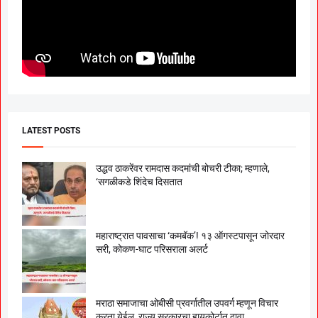
LATEST POSTS
उद्धव ठाकरेंवर रामदास कदमांची बोचरी टीका; म्हणाले,
‘सगळीकडे शिंदेच दिसतात
महाराष्ट्रात पावसाचा ‘कमबॅक’! १३ ऑगस्टपासून जोरदार
सरी, कोकण-घाट परिसराला अलर्ट
मराठा समाजाचा ओबीसी प्रवर्गातील उपवर्ग म्हणून विचार
करता येईल, राज्य सरकारचा हायकोर्टात दावा