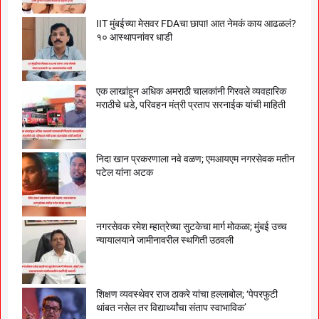
IIT मुंबईच्या मेसवर FDAचा छापा! आत नेमकं काय आढळलं?
१० आस्थापनांवर धाडी
एक लाखांहून अधिक अमराठी चालकांनी गिरवले व्यवहारिक
मराठीचे धडे, परिवहन मंत्री प्रताप सरनाईक यांची माहिती
निदा खान प्रकरणाला नवे वळण; एमआयएम नगरसेवक मतीन
पटेल यांना अटक
नगरसेवक रमेश म्हात्रेच्या सुटकेचा मार्ग मोकळा; मुंबई उच्च
न्यायालयाने जामीनावरील स्थगिती उठवली
शिक्षण व्यवस्थेवर राज ठाकरे यांचा हल्लाबोल; ‘पेपरफुटी
थांबत नसेल तर विद्यार्थ्यांचा संताप स्वाभाविक’