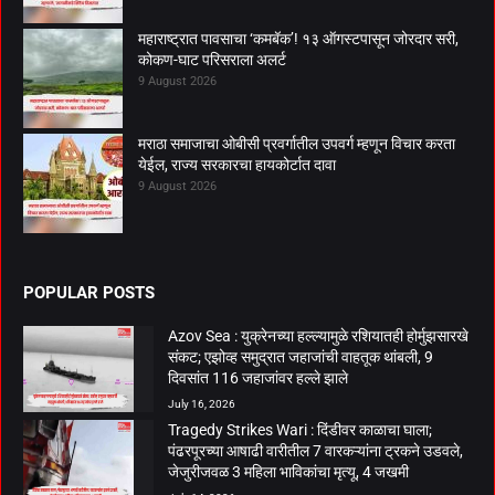
महाराष्ट्रात पावसाचा ‘कमबॅक’! १३ ऑगस्टपासून जोरदार सरी,
कोकण-घाट परिसराला अलर्ट
9 August 2026
मराठा समाजाचा ओबीसी प्रवर्गातील उपवर्ग म्हणून विचार करता
येईल, राज्य सरकारचा हायकोर्टात दावा
9 August 2026
POPULAR POSTS
Azov Sea : युक्रेनच्या हल्ल्यामुळे रशियातही होर्मुझसारखे
संकट; एझोव्ह समुद्रात जहाजांची वाहतूक थांबली, 9
दिवसांत 116 जहाजांवर हल्ले झाले
July 16, 2026
Tragedy Strikes Wari : दिंडीवर काळाचा घाला;
पंढरपूरच्या आषाढी वारीतील 7 वारकऱ्यांना ट्रकने उडवले,
जेजुरीजवळ 3 महिला भाविकांचा मृत्यू, 4 जखमी