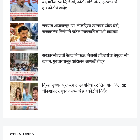
बदनामीकारक व्हिडीओ, फोटो आणि पोस्ट हटवण्याचे
हायकोर्टाचे आदेश
राज्यात आजपासून ‘या’ लोकप्रिय खाद्यपदार्थावर बंदी;
सरकारच्या निर्णयाने हॉटेल व्यावसायिकांमध्ये खळबळ
सरकारसोबतची बैठक निष्फळ; निवासी डॉक्टरांचा बेमुदत संप
कायम, गुरुवारपासून आंदोलन आणखी तीव्र
त्रिशा कृष्णन प्रकरणात उदयनिधी स्टालिन यांना दिलासा;
चौकशीनंतर मुक्त करण्याचे हायकोर्टाचे निर्देश
WEB STORIES