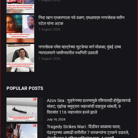
निदा खान प्रकरणाला नवे वळण; एमआयएम नगरसेवक मतीन
पटेल यांना अटक
7 August 2026
नगरसेवक रमेश म्हात्रेच्या सुटकेचा मार्ग मोकळा; मुंबई उच्च
न्यायालयाने जामीनावरील स्थगिती उठवली
7 August 2026
POPULAR POSTS
Azov Sea : युक्रेनच्या हल्ल्यामुळे रशियातही होर्मुझसारखे
संकट; एझोव्ह समुद्रात जहाजांची वाहतूक थांबली, 9
दिवसांत 116 जहाजांवर हल्ले झाले
July 16, 2026
Tragedy Strikes Wari : दिंडीवर काळाचा घाला;
पंढरपूरच्या आषाढी वारीतील 7 वारकऱ्यांना ट्रकने उडवले,