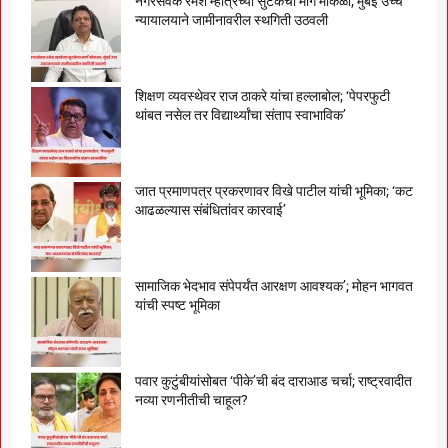
नगरसेवक रमेश म्हात्रेच्या सुटकेचा मार्ग मोकळा; मुंबई उच्च
न्यायालयाने जामीनावरील स्थगिती उठवली
शिक्षण व्यवस्थेवर राज ठाकरे यांचा हल्लाबोल; ‘पेपरफुटी
थांबत नसेल तर विद्यार्थ्यांचा संताप स्वाभाविक’
जात प्रमाणपत्र प्रकरणावर विखे पाटील यांची भूमिका; ‘कट
आढळल्यास संबंधितांवर कारवाई’
सामाजिक भेदभाव संपेपर्यंत आरक्षण आवश्यक’; मोहन भागवत
यांची स्पष्ट भूमिका
पवार कुटुंबीयांसोबत ‘पीके’ची बंद दाराआड चर्चा; राष्ट्रवादीत
नव्या रणनीतीची चाहूल?