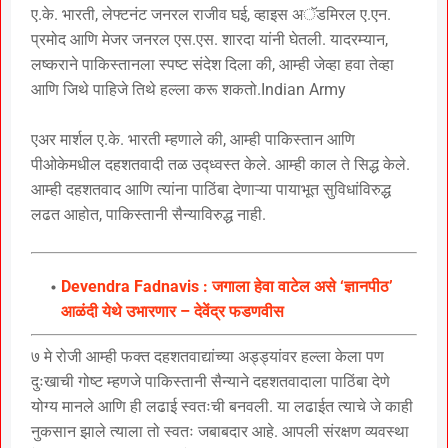
ए.के. भारती, लेफ्टनंट जनरल राजीव घई, व्हाइस अॅडमिरल ए.एन.
प्रमोद आणि मेजर जनरल एस.एस. शारदा यांनी घेतली. यादरम्यान,
लष्कराने पाकिस्तानला स्पष्ट संदेश दिला की, आम्ही जेव्हा हवा तेव्हा
आणि जिथे पाहिजे तिथे हल्ला करू शकतो.Indian Army
एअर मार्शल ए.के. भारती म्हणाले की, आम्ही पाकिस्तान आणि
पीओकेमधील दहशतवादी तळ उद्ध्वस्त केले. आम्ही काल ते सिद्ध केले.
आम्ही दहशतवाद आणि त्यांना पाठिंबा देणाऱ्या पायाभूत सुविधांविरुद्ध
लढत आहोत, पाकिस्तानी सैन्याविरुद्ध नाही.
Devendra Fadnavis : जगाला हेवा वाटेल असे ‘ज्ञानपीठ’
आळंदी येथे उभारणार – देवेंद्र फडणवीस
७ मे रोजी आम्ही फक्त दहशतवाद्यांच्या अड्ड्यांवर हल्ला केला पण
दुःखाची गोष्ट म्हणजे पाकिस्तानी सैन्याने दहशतवादाला पाठिंबा देणे
योग्य मानले आणि ही लढाई स्वतःची बनवली. या लढाईत त्याचे जे काही
नुकसान झाले त्याला तो स्वतः जबाबदार आहे. आपली संरक्षण व्यवस्था