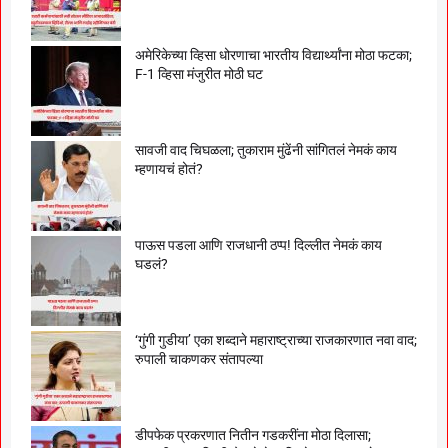
अमेरिकेच्या व्हिसा धोरणाचा भारतीय विद्यार्थ्यांना मोठा फटका;
F-1 व्हिसा मंजुरीत मोठी घट
सावजी वाद चिघळला; तुकाराम मुंढेंनी सांगितलं नेमकं काय
म्हणायचं होतं?
पाऊस पडला आणि राजधानी ठप्प! दिल्लीत नेमकं काय
घडलं?
‘गुंगी गुडीया’ एका शब्दाने महाराष्ट्राच्या राजकारणात नवा वाद;
रुपाली चाकणकर संतापल्या
डीपफेक प्रकरणात नितीन गडकरींना मोठा दिलासा;