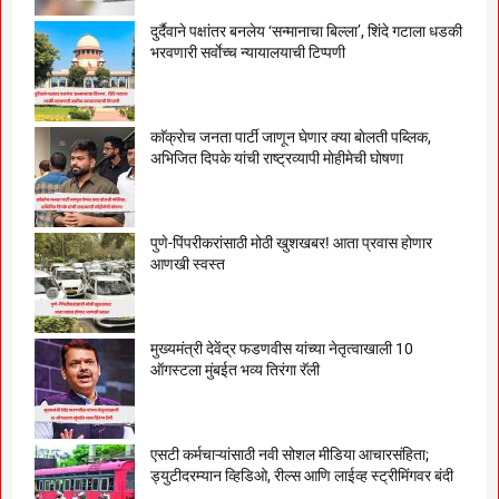
दुर्दैवाने पक्षांतर बनलेय ‘सन्मानाचा बिल्ला’, शिंदे गटाला धडकी
भरवणारी सर्वाेच्च न्यायालयाची टिप्पणी
काॅक्राेच जनता पार्टी जाणून घेणार क्या बाेलती पब्लिक,
अभिजित दिपके यांची राष्ट्रव्यापी माेहीमेची घाेषणा
पुणे-पिंपरीकरांसाठी मोठी खुशखबर! आता प्रवास होणार
आणखी स्वस्त
मुख्यमंत्री देवेंद्र फडणवीस यांच्या नेतृत्वाखाली 10
ऑगस्टला मुंबईत भव्य तिरंगा रॅली
एसटी कर्मचाऱ्यांसाठी नवी सोशल मीडिया आचारसंहिता;
ड्युटीदरम्यान व्हिडिओ, रील्स आणि लाईव्ह स्ट्रीमिंगवर बंदी