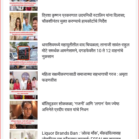
त्रिशा कृष्णन प्रकरणात उदयनिधी स्टालिन यांना दिलासा;
चौकशीनंतर मुक्त करण्याचे हायकोर्टाचे निर्देश
धाराशिवमध्ये महायुतीतील वाद चिघळला; तानाजी सावंत-राहुल
मोटे समर्थक आमनेसामने, दगडफेकीत 10 ते 12 वाहनांचे
नुकसान
महिला सक्षमीकरणासाठी समाजाच्या सहभागाची गरज : अमृता
फडणवीस
बॉलिवूडवर शोककळा; ‘गजनी’ आणि ‘लगान’ फेम ज्येष्ठ
अभिनेते प्रदीप रावत यांचे निधन
Liquor Brands Ban : ‘ओल्ड मॉंक’, मॅकडॉवेल्ससह
लोकप्रिय मद्य ब्रँड्सवर कारवाई; FSSAI च्या तपासात