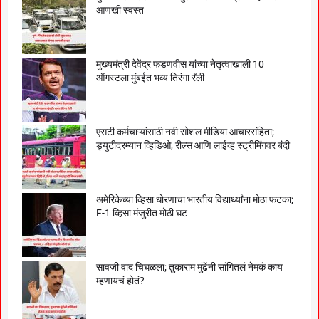
आणखी स्वस्त
मुख्यमंत्री देवेंद्र फडणवीस यांच्या नेतृत्वाखाली 10
ऑगस्टला मुंबईत भव्य तिरंगा रॅली
एसटी कर्मचाऱ्यांसाठी नवी सोशल मीडिया आचारसंहिता;
ड्युटीदरम्यान व्हिडिओ, रील्स आणि लाईव्ह स्ट्रीमिंगवर बंदी
अमेरिकेच्या व्हिसा धोरणाचा भारतीय विद्यार्थ्यांना मोठा फटका;
F-1 व्हिसा मंजुरीत मोठी घट
सावजी वाद चिघळला; तुकाराम मुंढेंनी सांगितलं नेमकं काय
म्हणायचं होतं?