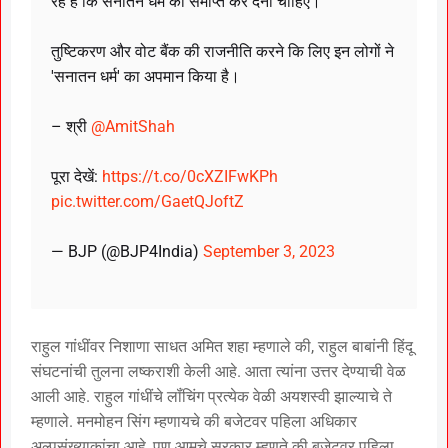
रहे हैं कि सनातन धर्म को समाप्त कर देना चाहिए।
तुष्टिकरण और वोट बैंक की राजनीति करने कि लिए इन लोगों ने
'सनातन धर्म' का अपमान किया है।
– श्री
@AmitShah
पूरा देखें:
https://t.co/0cXZIFwKPh
pic.twitter.com/GaetQJoftZ
— BJP (@BJP4India)
September 3, 2023
राहुल गांधींवर निशाणा साधत अमित शहा म्हणाले की, राहुल बाबांनी हिंदू
संघटनांची तुलना लष्कराशी केली आहे. आता त्यांना उत्तर देण्याची वेळ
आली आहे. राहुल गांधींचे लॉंचिंग प्रत्येक वेळी अयशस्वी झाल्याचे ते
म्हणाले. मनमोहन सिंग म्हणायचे की बजेटवर पहिला अधिकार
अल्पसंख्याकांचा आहे, पण आमचे सरकार म्हणते की बजेटवर पहिला