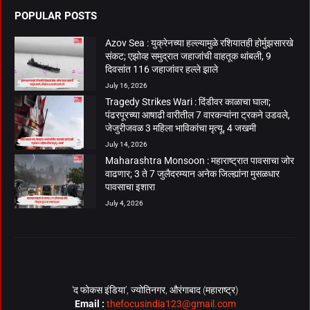
POPULAR POSTS
Azov Sea : युक्रेनच्या हल्ल्यामुळे रशियातही होर्मुझसारखे
संकट; एझोव्ह समुद्रात जहाजांची वाहतूक थांबली, 9
दिवसांत 116 जहाजांवर हल्ले झाले
July 16, 2026
Tragedy Strikes Wari : दिंडीवर काळाचा घाला;
पंढरपूरच्या आषाढी वारीतील 7 वारकऱ्यांना ट्रकने उडवले,
जेजुरीजवळ 3 महिला भाविकांचा मृत्यू, 4 जखमी
July 14, 2026
Maharashtra Monsoon : महाराष्ट्रात पावसाचा जोर
वाढणार; 3 ते 7 जुलैदरम्यान अनेक जिल्ह्यांना मुसळधार
पावसाचा इशारा
July 4, 2026
‘द फोकस इंडिया’, ज्योतिनगर, औरंगाबाद (महाराष्ट्र)
Email :
thefocusindia123@gmail.com