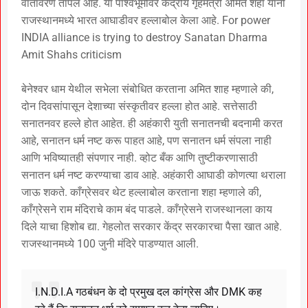
वातावरण तापलं आहे. या पार्श्वभूमीवर केंद्रीय गृहमंत्री अमित शहा यांनी
राजस्थानमध्ये भारत आघाडीवर हल्लाबोल केला आहे. For power
INDIA alliance is trying to destroy Sanatan Dharma
Amit Shahs criticism
बेनेश्वर धाम येथील सभेला संबोधित करताना अमित शाह म्हणाले की,
दोन दिवसांपासून देशाच्या संस्कृतीवर हल्ला होत आहे. सत्तेसाठी
सनातनवर हल्ले होत आहेत. ही अहंकारी युती सनातनची बदनामी करत
आहे, सनातन धर्म नष्ट करू पाहत आहे, पण सनातन धर्म संपला नाही
आणि भविष्यातही संपणार नाही. व्होट बँक आणि तुष्टीकरणासाठी
सनातन धर्म नष्ट करण्याचा डाव आहे. अहंकारी आघाडी कोणत्या थराला
जाऊ शकते. काँग्रेसवर थेट हल्लाबोल करताना शहा म्हणाले की,
काँग्रेसने राम मंदिराचे काम बंद पाडले. काँग्रेसने राजस्थानला काय
दिले याचा हिशोब द्या. गेहलोत सरकार केंद्र सरकारचा पैसा खात आहे.
राजस्थानमध्ये 100 जुनी मंदिरे पाडण्यात आली.
I.N.D.I.A गठबंधन के दो प्रमुख दल कांग्रेस और DMK कह