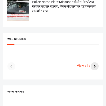
Police Name Plate Missuse : ‘पोलीस’ नेमप्लेटचा
गैरवापर पडणार महागात; नियम मोडणाऱ्यांवर दंडात्मक काय
कारवाई? वाचा
WEB STORIES
दगडी चाल फेम अभिनेत्री
श्रीमंत दगडूशेठ गणपती
ब
पूजा सावंत ने गुपचूप
2023
स
View all stories
उरकला साखरपुडा.
म
आपला महाराष्ट्र