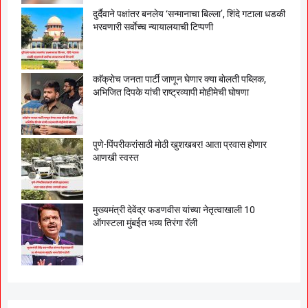
दुर्दैवाने पक्षांतर बनलेय ‘सन्मानाचा बिल्ला’, शिंदे गटाला धडकी
भरवणारी सर्वाेच्च न्यायालयाची टिप्पणी
काॅक्राेच जनता पार्टी जाणून घेणार क्या बाेलती पब्लिक,
अभिजित दिपके यांची राष्ट्रव्यापी माेहीमेची घाेषणा
पुणे-पिंपरीकरांसाठी मोठी खुशखबर! आता प्रवास होणार
आणखी स्वस्त
मुख्यमंत्री देवेंद्र फडणवीस यांच्या नेतृत्वाखाली 10
ऑगस्टला मुंबईत भव्य तिरंगा रॅली