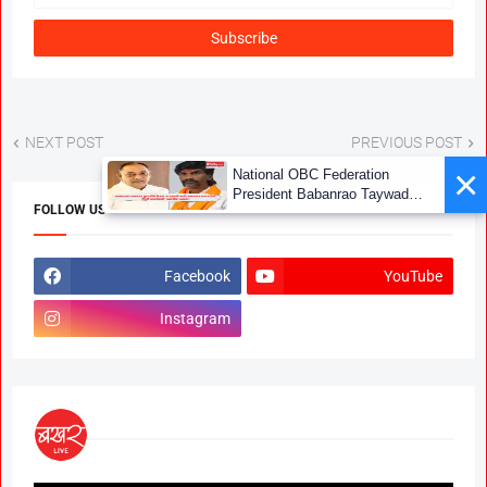
NEXT POST
PREVIOUS POST
×
National OBC Federation
President Babanrao Taywade
FOLLOW US
Claims Only 27 Kunbi
Certificates Issued in
Marathwada After September 2
GR; Alarming News for Mano
Facebook
YouTube
Instagram