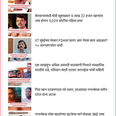
शेतकऱ्यांसाठी मोठी खुशखबर! 6 लाख 22 हजार खात्यांत
जमा होणार 5,029 कोटींचा पहिला हप्ता
IIT मुंबईच्या मेसवर FDAचा छापा! आत नेमकं काय आढळलं?
१० आस्थापनांवर धाडी
एक लाखांहून अधिक अमराठी चालकांनी गिरवले व्यवहारिक
मराठीचे धडे, परिवहन मंत्री प्रताप सरनाईक यांची माहिती
निदा खान प्रकरणाला नवे वळण; एमआयएम नगरसेवक मतीन
पटेल यांना अटक
नगरसेवक रमेश म्हात्रेच्या सुटकेचा मार्ग मोकळा; मुंबई उच्च