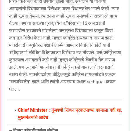
विरोध करूनही काही उपयोग झाला नाही. अर्थातच या पक्षांच्या
आमदारांनी विधेयकाच्या विरोधात फक्त विधानसभेत भाषणे केली. त्यात
काही सूचना केल्या. त्यातल्या काही सूचना फडणवीस सरकारने मान्य
केल्या. पण या सगळ्या प्रक्रियेत काँग्रेसच्या 16 आमदारांनी
फडणवीस सरकारने मांडलेल्या जनसुरक्षा विधेयकाला कसून किंवा
कडाडून विरोध केला नाही, म्हणून काँग्रेस हायकमांड नाराज झाले.
मार्क्सवादी कम्युनिस्ट पक्षाचे एकमेव आमदार विनोद निकोले यांनी
अधिकृतपणे संबंधित विधेयकाच्या विरोधात मत नोंदवले. तसे काँग्रेसच्या
कुठल्याच आमदाराने केले नाही म्हणून काँग्रेसचे केंद्रीय नेते नाराज
झाले. पण त्याआधी मार्क्सवाद्यांनी काँग्रेसकडे याबद्दल तीव्र नाराजी
व्यक्त केली. मार्क्सवाद्यांच्या बौद्धिकामुळे काँग्रेस हायकमांडचे एकदम
“मतपरिवर्तन” झाले आणि त्यांनी आपल्याच पक्षात self goal करून
घेतला.
Chief Minister : गुंजवणी सिंचन प्रकल्पाच्या कामाला गती द्या,
मुख्यमंत्र्यांचे आदेश
– विजय वडेट्टीवारांना नोटीस