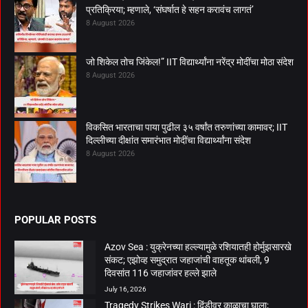
प्रतिक्रिया; म्हणाले, ‘संघर्षात हे सहन करावंच लागतं’
8 August 2026
जो शिकेल तोच जिंकेल!” IIT विद्यार्थ्यांना नरेंद्र मोदींचा मोठा संदेश
8 August 2026
विकसित भारताचा पाया पुढील ३५ वर्षांत तरुणांच्या कामावर; IIT
दिल्लीच्या दीक्षांत समारंभात मोदींचा विद्यार्थ्यांना संदेश
8 August 2026
POPULAR POSTS
Azov Sea : युक्रेनच्या हल्ल्यामुळे रशियातही होर्मुझसारखे
संकट; एझोव्ह समुद्रात जहाजांची वाहतूक थांबली, 9
दिवसांत 116 जहाजांवर हल्ले झाले
July 16, 2026
Tragedy Strikes Wari : दिंडीवर काळाचा घाला;