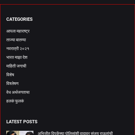
CATEGORIES
आपला महाराष्ट्र
ताज्या बातम्या
नवरात्री २०२१
भारत माझा देश
माहिती जगाची
विशेष
विश्लेषण
वेध अर्थजगताचा
हलकं फुलकं
LATEST POSTS
अभिजीत दिपकेंच्या पोलिसांशी वादावर संजय राऊतांची