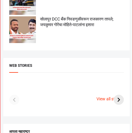
सोलापूर DCC बँक निवडणुकीवरून राजकारण तापले;
जयकुमार गोरेंचा मोहिते-पाटलांना इशारा
WEB STORIES
दगडी चाल फेम अभिनेत्री
श्रीमंत दगडूशेठ गणपती
ब
पूजा सावंत ने गुपचूप
2023
स
View all stories
उरकला साखरपुडा.
म
आपला महाराष्ट्र