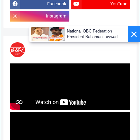
Facebook
YouTube
Instagram
×
National OBC Federation
President Babanrao Taywade
Claims Only 27 Kunbi
Certificates Issued in
Marathwada After September 2
GR; Alarming News for Mano