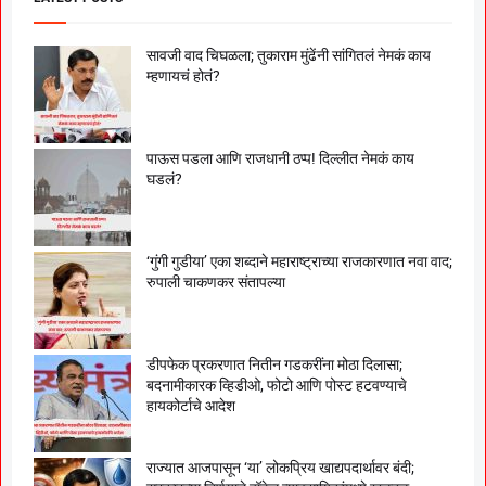
सावजी वाद चिघळला; तुकाराम मुंढेंनी सांगितलं नेमकं काय
म्हणायचं होतं?
पाऊस पडला आणि राजधानी ठप्प! दिल्लीत नेमकं काय
घडलं?
‘गुंगी गुडीया’ एका शब्दाने महाराष्ट्राच्या राजकारणात नवा वाद;
रुपाली चाकणकर संतापल्या
डीपफेक प्रकरणात नितीन गडकरींना मोठा दिलासा;
बदनामीकारक व्हिडीओ, फोटो आणि पोस्ट हटवण्याचे
हायकोर्टाचे आदेश
राज्यात आजपासून ‘या’ लोकप्रिय खाद्यपदार्थावर बंदी;