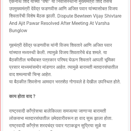
एकनाथ शिंदे यांच्या “वर्षा” या निवासस्थानी मुख्यमंत्री शिंदे तसेच
उपमुख्यमंत्री देवेंद्र फडणवीस आणि अजित पवार यांच्यासोबत विजय
शिवतारेंची विशेष बैठक झाली. Dispute Bewteen Vijay Shivtare
And Ajit Pawar Resolved After Meeting At Varsha
Bunglow
गृहमंत्री देवेंद्र फडणवीस यांनी विजय शिवतारे आणि अजित पवार
यांच्यात मध्यस्थी केली. त्यामुळे विजय शिवतारेंचे बंड शमले. या
बैठकीतील चर्चेबाबत पत्रकार परिषद घेऊन शिवतारे आपली भूमिका
प्रसार माध्यमांसमोर मांडणार आहेत. त्यामुळे बारामती मतदारसंघातील
वाद शमल्याची चिन्ह आहेत.
या बैठकीत शिवसेना आमदार भरतशेठ गोगावले हे देखील उपस्थित होते.
काय होता वाद ?
राष्ट्रवादी काँग्रेसचा बालेकिल्ला समजल्या जाणाऱ्या बारामती
लोकसभा मतदारसंघातील उमेदवारीवरून हा वाद सुरू झाला होता.
राष्ट्रवादी काँग्रेस शरदचंद्र पवार गटाकडून सुप्रिया सुळे या