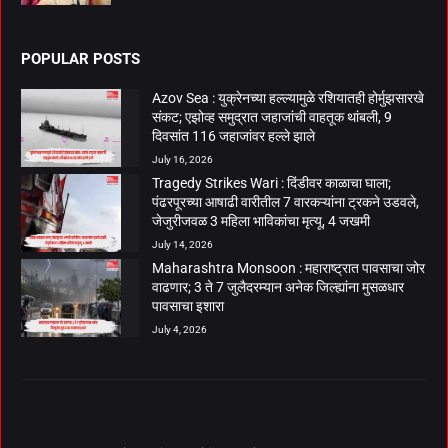
POPULAR POSTS
Azov Sea : युक्रेनच्या हल्ल्यामुळे रशियातही होर्मुझसारखे
संकट; एझोव्ह समुद्रात जहाजांची वाहतूक थांबली, 9
दिवसांत 116 जहाजांवर हल्ले झाले
July 16, 2026
Tragedy Strikes Wari : दिंडीवर काळाचा घाला;
पंढरपूरच्या आषाढी वारीतील 7 वारकऱ्यांना ट्रकने उडवले,
जेजुरीजवळ 3 महिला भाविकांचा मृत्यू, 4 जखमी
July 14, 2026
Maharashtra Monsoon : महाराष्ट्रात पावसाचा जोर
वाढणार; 3 ते 7 जुलैदरम्यान अनेक जिल्ह्यांना मुसळधार
पावसाचा इशारा
July 4, 2026