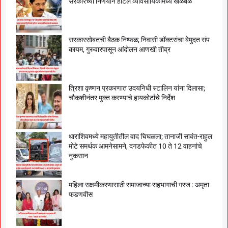
सरकारच्या निर्णयाने हॉटेल व्यावसायिकांमध्ये खळबळ
सरकारसोबतची बैठक निष्फळ; निवासी डॉक्टरांचा बेमुदत संप
कायम, गुरुवारपासून आंदोलन आणखी तीव्र
त्रिशा कृष्णन प्रकरणात उदयनिधी स्टालिन यांना दिलासा;
चौकशीनंतर मुक्त करण्याचे हायकोर्टाचे निर्देश
धाराशिवमध्ये महायुतीतील वाद चिघळला; तानाजी सावंत-राहुल
मोटे समर्थक आमनेसामने, दगडफेकीत 10 ते 12 वाहनांचे
नुकसान
महिला सक्षमीकरणासाठी समाजाच्या सहभागाची गरज : अमृता
फडणवीस