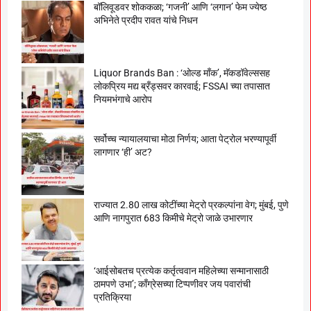
बॉलिवूडवर शोककळा; ‘गजनी’ आणि ‘लगान’ फेम ज्येष्ठ
अभिनेते प्रदीप रावत यांचे निधन
Liquor Brands Ban : ‘ओल्ड मॉंक’, मॅकडॉवेल्ससह
लोकप्रिय मद्य ब्रँड्सवर कारवाई; FSSAI च्या तपासात
नियमभंगाचे आरोप
सर्वोच्च न्यायालयाचा मोठा निर्णय; आता पेट्रोल भरण्यापूर्वी
लागणार ‘ही’ अट?
राज्यात 2.80 लाख कोटींच्या मेट्रो प्रकल्पांना वेग; मुंबई, पुणे
आणि नागपुरात 683 किमीचे मेट्रो जाळे उभारणार
‘आईसोबतच प्रत्येक कर्तृत्ववान महिलेच्या सन्मानासाठी
ठामपणे उभा’; काँग्रेसच्या टिप्पणीवर जय पवारांची
प्रतिक्रिया