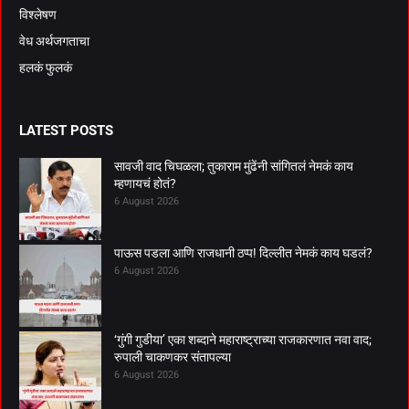
विश्लेषण
वेध अर्थजगताचा
हलकं फुलकं
LATEST POSTS
सावजी वाद चिघळला; तुकाराम मुंढेंनी सांगितलं नेमकं काय
म्हणायचं होतं?
6 August 2026
पाऊस पडला आणि राजधानी ठप्प! दिल्लीत नेमकं काय घडलं?
6 August 2026
‘गुंगी गुडीया’ एका शब्दाने महाराष्ट्राच्या राजकारणात नवा वाद;
रुपाली चाकणकर संतापल्या
6 August 2026