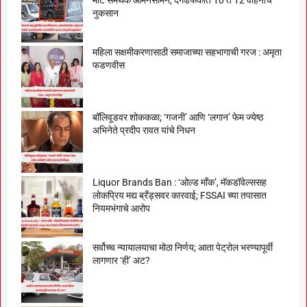
नुकसान
महिला सक्षमीकरणासाठी समाजाच्या सहभागाची गरज : अमृता
फडणवीस
बॉलिवूडवर शोककळा; ‘गजनी’ आणि ‘लगान’ फेम ज्येष्ठ
अभिनेते प्रदीप रावत यांचे निधन
Liquor Brands Ban : ‘ओल्ड मॉंक’, मॅकडॉवेल्ससह
लोकप्रिय मद्य ब्रँड्सवर कारवाई; FSSAI च्या तपासात
नियमभंगाचे आरोप
सर्वोच्च न्यायालयाचा मोठा निर्णय; आता पेट्रोल भरण्यापूर्वी
लागणार ‘ही’ अट?