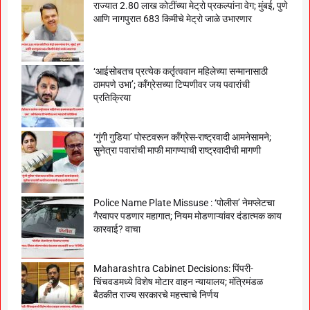
राज्यात 2.80 लाख कोटींच्या मेट्रो प्रकल्पांना वेग; मुंबई, पुणे
आणि नागपुरात 683 किमीचे मेट्रो जाळे उभारणार
‘आईसोबतच प्रत्येक कर्तृत्ववान महिलेच्या सन्मानासाठी
ठामपणे उभा’; काँग्रेसच्या टिप्पणीवर जय पवारांची
प्रतिक्रिया
‘गुंगी गुडिया’ पोस्टवरून काँग्रेस-राष्ट्रवादी आमनेसामने;
सुनेत्रा पवारांची माफी मागण्याची राष्ट्रवादीची मागणी
Police Name Plate Missuse : ‘पोलीस’ नेमप्लेटचा
गैरवापर पडणार महागात; नियम मोडणाऱ्यांवर दंडात्मक काय
कारवाई? वाचा
Maharashtra Cabinet Decisions: पिंपरी-
चिंचवडमध्ये विशेष मोटार वाहन न्यायालय; मंत्रिमंडळ
बैठकीत राज्य सरकारचे महत्त्वाचे निर्णय