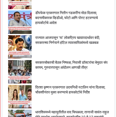
डीपफेक प्रकरणात नितीन गडकरींना मोठा दिलासा;
बदनामीकारक व्हिडीओ, फोटो आणि पोस्ट हटवण्याचे
हायकोर्टाचे आदेश
राज्यात आजपासून ‘या’ लोकप्रिय खाद्यपदार्थावर बंदी;
सरकारच्या निर्णयाने हॉटेल व्यावसायिकांमध्ये खळबळ
सरकारसोबतची बैठक निष्फळ; निवासी डॉक्टरांचा बेमुदत संप
कायम, गुरुवारपासून आंदोलन आणखी तीव्र
त्रिशा कृष्णन प्रकरणात उदयनिधी स्टालिन यांना दिलासा;
चौकशीनंतर मुक्त करण्याचे हायकोर्टाचे निर्देश
धाराशिवमध्ये महायुतीतील वाद चिघळला; तानाजी सावंत-राहुल
मोटे समर्थक आमनेसामने, दगडफेकीत 10 ते 12 वाहनांचे