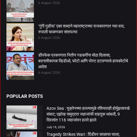
6 August 2026
‘गुंगी गुडीया’ एका शब्दाने महाराष्ट्राच्या राजकारणात नवा वाद;
रुपाली चाकणकर संतापल्या
6 August 2026
डीपफेक प्रकरणात नितीन गडकरींना मोठा दिलासा;
बदनामीकारक व्हिडीओ, फोटो आणि पोस्ट हटवण्याचे हायकोर्टाचे
आदेश
6 August 2026
POPULAR POSTS
Azov Sea : युक्रेनच्या हल्ल्यामुळे रशियातही होर्मुझसारखे
संकट; एझोव्ह समुद्रात जहाजांची वाहतूक थांबली, 9
दिवसांत 116 जहाजांवर हल्ले झाले
July 16, 2026
Tragedy Strikes Wari : दिंडीवर काळाचा घाला;