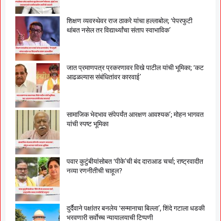
शिक्षण व्यवस्थेवर राज ठाकरे यांचा हल्लाबोल; ‘पेपरफुटी
थांबत नसेल तर विद्यार्थ्यांचा संताप स्वाभाविक’
जात प्रमाणपत्र प्रकरणावर विखे पाटील यांची भूमिका; ‘कट
आढळल्यास संबंधितांवर कारवाई’
सामाजिक भेदभाव संपेपर्यंत आरक्षण आवश्यक’; मोहन भागवत
यांची स्पष्ट भूमिका
पवार कुटुंबीयांसोबत ‘पीके’ची बंद दाराआड चर्चा; राष्ट्रवादीत
नव्या रणनीतीची चाहूल?
दुर्दैवाने पक्षांतर बनलेय ‘सन्मानाचा बिल्ला’, शिंदे गटाला धडकी
भरवणारी सर्वाेच्च न्यायालयाची टिप्पणी