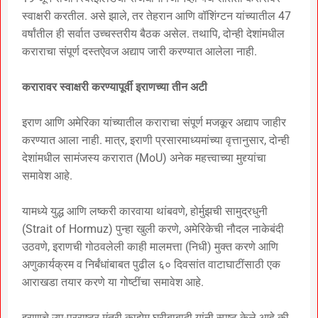
स्वाक्षरी करतील. असे झाले, तर तेहरान आणि वॉशिंग्टन यांच्यातील 47
वर्षांतील ही सर्वात उच्चस्तरीय बैठक असेल. तथापि, दोन्ही देशांमधील
कराराचा संपूर्ण दस्तऐवज अद्याप जारी करण्यात आलेला नाही.
करारावर स्वाक्षरी करण्यापूर्वी इराणच्या तीन अटी
इराण आणि अमेरिका यांच्यातील कराराचा संपूर्ण मजकूर अद्याप जाहीर
करण्यात आला नाही. मात्र, इराणी प्रसारमाध्यमांच्या वृत्तानुसार, दोन्ही
देशांमधील सामंजस्य करारात (MoU) अनेक महत्त्वाच्या मुद्द्यांचा
समावेश आहे.
यामध्ये युद्ध आणि लष्करी कारवाया थांबवणे, होर्मुझची सामुद्रधुनी
(Strait of Hormuz) पुन्हा खुली करणे, अमेरिकेची नौदल नाकेबंदी
उठवणे, इराणची गोठवलेली काही मालमत्ता (निधी) मुक्त करणे आणि
अणुकार्यक्रम व निर्बंधांबाबत पुढील ६० दिवसांत वाटाघाटींसाठी एक
आराखडा तयार करणे या गोष्टींचा समावेश आहे.
इराणचे उप-परराष्ट्र मंत्री काझेम घरीबाबादी यांनी स्पष्ट केले आहे की,