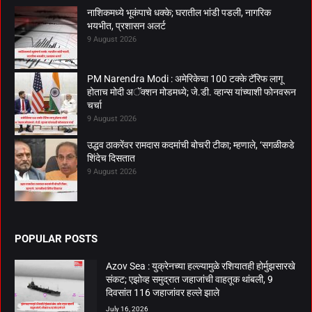
नाशिकमध्ये भूकंपाचे धक्के; घरातील भांडी पडली, नागरिक
भयभीत, प्रशासन अलर्ट
9 August 2026
PM Narendra Modi : अमेरिकेचा 100 टक्के टॅरिफ लागू
होताच मोदी अॅक्शन मोडमध्ये; जे.डी. व्हान्स यांच्याशी फोनवरून
चर्चा
9 August 2026
उद्धव ठाकरेंवर रामदास कदमांची बोचरी टीका; म्हणाले, ‘सगळीकडे
शिंदेच दिसतात
9 August 2026
POPULAR POSTS
Azov Sea : युक्रेनच्या हल्ल्यामुळे रशियातही होर्मुझसारखे
संकट; एझोव्ह समुद्रात जहाजांची वाहतूक थांबली, 9
दिवसांत 116 जहाजांवर हल्ले झाले
July 16, 2026