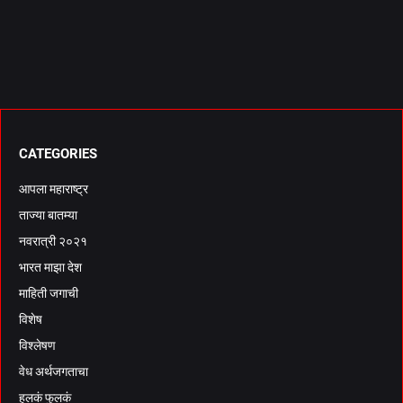
CATEGORIES
आपला महाराष्ट्र
ताज्या बातम्या
नवरात्री २०२१
भारत माझा देश
माहिती जगाची
विशेष
विश्लेषण
वेध अर्थजगताचा
हलकं फुलकं