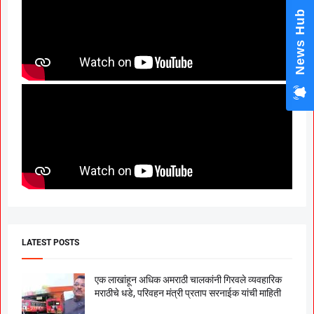
News Hub
LATEST POSTS
एक लाखांहून अधिक अमराठी चालकांनी गिरवले व्यवहारिक
मराठीचे धडे, परिवहन मंत्री प्रताप सरनाईक यांची माहिती