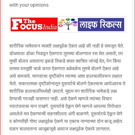
with your opinions
शारीरिक भाषेवरून व्यक्ती लक्षपूर्वक ऐकत आहे की नाही हे समजून येते.
डोळ्याला डोळा भिडवून ऐकणारा तुमच्या बोलण्यात रस घेत असतो, तर
तुम्ही बोलत असताना इकडे तिकडे बघत क्वचित जांभई देत, पेन किंवा
तत्सम वस्तूशी चाळे करत ऐकणारा बळेबळेच तुमचे बोलणे ऐकत आहे
असे समजावे. माणसाचा दृष्टीकोन त्याच्या अशा हालचालीवरून लक्षात
येतो. सकारात्मक दृष्टीकोनातून दुसर्यााचे बोलणे ऐकल्यास आपोआपच ते
शारीरिक हालचालींमध्येही उमटते. मुद्दाम मग शारीरिक भाषेकडे लक्ष
देण्याची गरजही भासणार नाही. असे ऐकणे म्हणजे त्यांच्या विचार
स्वातंत्र्याचा मान राखणे. दुसर्यााचे ऐकून घेणे म्हणजे आपल्या विरोधात
असलेले मत ऐकण्याची सहनशीलता अंगी बाळगणे. दुसर्यारचे ऐकून घेणे
व कोणतीही गोष्ट लक्षपूर्वक ऐकणे या एकाच नाण्याच्या दोन बाजू आहेत.
वाहन चालवताना आजूबाजूचे आवाज लक्षपूर्वक ऐकावे लागतात.