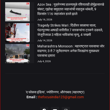
Azov Sea : युक्रेनच्या हल्ल्यामुळे रशियातही होर्मुझसारखे
संकट; एझोव्ह समुद्रात जहाजांची वाहतूक थांबली, 9
दिवसांत 116 जहाजांवर हल्ले झाले
July 16, 2026
Tragedy Strikes Wari : दिंडीवर काळाचा घाला;
पंढरपूरच्या आषाढी वारीतील 7 वारकऱ्यांना ट्रकने उडवले,
जेजुरीजवळ 3 महिला भाविकांचा मृत्यू, 4 जखमी
July 14, 2026
Maharashtra Monsoon : महाराष्ट्रात पावसाचा जोर
वाढणार; 3 ते 7 जुलैदरम्यान अनेक जिल्ह्यांना मुसळधार
पावसाचा इशारा
July 4, 2026
‘द फोकस इंडिया’, ज्योतिनगर, औरंगाबाद (महाराष्ट्र)
Email :
thefocusindia123@gmail.com