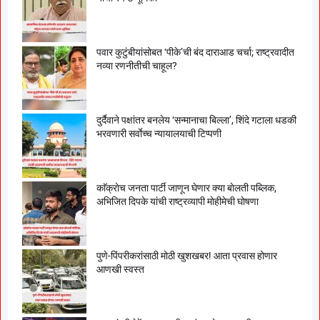
पवार कुटुंबीयांसोबत ‘पीके’ची बंद दाराआड चर्चा; राष्ट्रवादीत
नव्या रणनीतीची चाहूल?
दुर्दैवाने पक्षांतर बनलेय ‘सन्मानाचा बिल्ला’, शिंदे गटाला धडकी
भरवणारी सर्वाेच्च न्यायालयाची टिप्पणी
काॅक्राेच जनता पार्टी जाणून घेणार क्या बाेलती पब्लिक,
अभिजित दिपके यांची राष्ट्रव्यापी माेहीमेची घाेषणा
पुणे-पिंपरीकरांसाठी मोठी खुशखबर! आता प्रवास होणार
आणखी स्वस्त