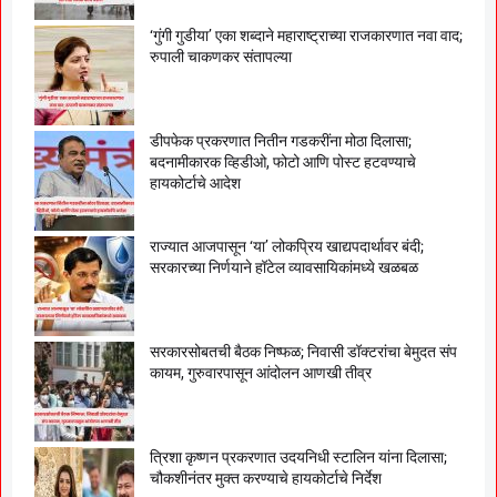
‘गुंगी गुडीया’ एका शब्दाने महाराष्ट्राच्या राजकारणात नवा वाद;
रुपाली चाकणकर संतापल्या
डीपफेक प्रकरणात नितीन गडकरींना मोठा दिलासा;
बदनामीकारक व्हिडीओ, फोटो आणि पोस्ट हटवण्याचे
हायकोर्टाचे आदेश
राज्यात आजपासून ‘या’ लोकप्रिय खाद्यपदार्थावर बंदी;
सरकारच्या निर्णयाने हॉटेल व्यावसायिकांमध्ये खळबळ
सरकारसोबतची बैठक निष्फळ; निवासी डॉक्टरांचा बेमुदत संप
कायम, गुरुवारपासून आंदोलन आणखी तीव्र
त्रिशा कृष्णन प्रकरणात उदयनिधी स्टालिन यांना दिलासा;
चौकशीनंतर मुक्त करण्याचे हायकोर्टाचे निर्देश