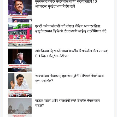
मुख्यमंत्री देवेंद्र फडणवीस यांच्या नेतृत्वाखाली 10
ऑगस्टला मुंबईत भव्य तिरंगा रॅली
एसटी कर्मचाऱ्यांसाठी नवी सोशल मीडिया आचारसंहिता;
ड्युटीदरम्यान व्हिडिओ, रील्स आणि लाईव्ह स्ट्रीमिंगवर बंदी
अमेरिकेच्या व्हिसा धोरणाचा भारतीय विद्यार्थ्यांना मोठा फटका;
F-1 व्हिसा मंजुरीत मोठी घट
सावजी वाद चिघळला; तुकाराम मुंढेंनी सांगितलं नेमकं काय
म्हणायचं होतं?
पाऊस पडला आणि राजधानी ठप्प! दिल्लीत नेमकं काय
घडलं?