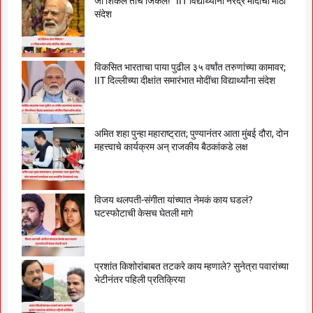
जो शिकेल तोच जिंकेल!” IIT विद्यार्थ्यांना नरेंद्र मोदींचा मोठा
संदेश
विकसित भारताचा पाया पुढील ३५ वर्षांत तरुणांच्या कामावर;
IIT दिल्लीच्या दीक्षांत समारंभात मोदींचा विद्यार्थ्यांना संदेश
अमित शहा पुन्हा महाराष्ट्रात; पुण्यानंतर आता मुंबई दौरा, दोन
महत्त्वाचे कार्यक्रम अन् राजकीय बैठकांकडे लक्ष
विजय थलपती-संगीता यांच्यात नेमकं काय घडलं?
घटस्फोटाची केसच घेतली मागे
प्रशांत किशोरांबाबत तटकरे काय म्हणाले? सुनेत्रा पवारांच्या
भेटीनंतर पहिली प्रतिक्रिया