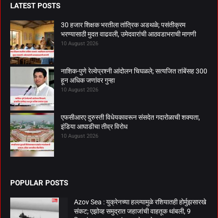
LATEST POSTS
30 हजार शिक्षक भरतीला तांत्रिक अडथळे; पसंतीक्रम
भरण्यासाठी मुदत वाढवली, उमेदवारांची आठवडाभराची मागणी
10 August 2026
नाशिक-पुणे रेल्वेप्रश्नी आंदोलन चिघळले; सत्यजित तांबेंसह 300
हून अधिक जणांवर गुन्हा
10 August 2026
एफसीआरए दुरुस्ती विधेयकावरून संसदेत गदारोळाची शक्यता,
इंडिया आघाडीचा तीव्र विरोध
10 August 2026
POPULAR POSTS
Azov Sea : युक्रेनच्या हल्ल्यामुळे रशियातही होर्मुझसारखे
संकट; एझोव्ह समुद्रात जहाजांची वाहतूक थांबली, 9