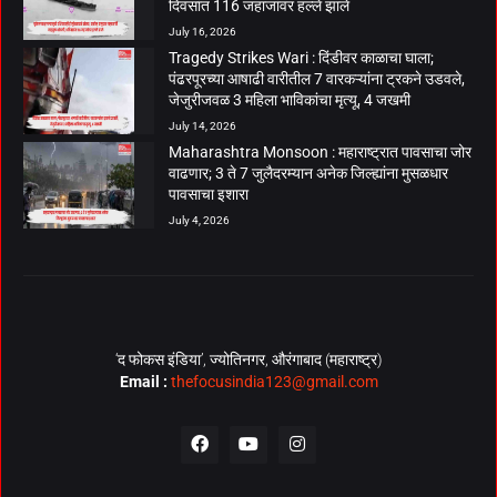
दिवसांत 116 जहाजांवर हल्ले झाले
July 16, 2026
Tragedy Strikes Wari : दिंडीवर काळाचा घाला;
पंढरपूरच्या आषाढी वारीतील 7 वारकऱ्यांना ट्रकने उडवले,
जेजुरीजवळ 3 महिला भाविकांचा मृत्यू, 4 जखमी
July 14, 2026
Maharashtra Monsoon : महाराष्ट्रात पावसाचा जोर
वाढणार; 3 ते 7 जुलैदरम्यान अनेक जिल्ह्यांना मुसळधार
पावसाचा इशारा
July 4, 2026
‘द फोकस इंडिया’, ज्योतिनगर, औरंगाबाद (महाराष्ट्र)
Email :
thefocusindia123@gmail.com