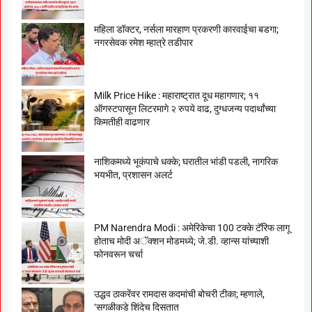
महिला डॉक्टर, नर्सला मारहाण प्रकरणी कारवाईचा बडगा;
नगरसेवक रमेश म्हात्रे तडीपार
Milk Price Hike : महाराष्ट्रात दूध महागणार; ११
ऑगस्टपासून लिटरमागे २ रुपये वाढ, दुग्धजन्य पदार्थांच्या
किमतीही वाढणार
नाशिकमध्ये भूकंपाचे धक्के; घरातील भांडी पडली, नागरिक
भयभीत, प्रशासन अलर्ट
PM Narendra Modi : अमेरिकेचा 100 टक्के टॅरिफ लागू
होताच मोदी अॅक्शन मोडमध्ये; जे.डी. व्हान्स यांच्याशी
फोनवरून चर्चा
उद्धव ठाकरेंवर रामदास कदमांची बोचरी टीका; म्हणाले,
‘सगळीकडे शिंदेच दिसतात