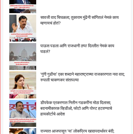
सावजी वाद चिघळला; तुकाराम मुंढेंनी सांगितलं नेमकं काय
म्हणायचं होतं?
पाऊस पडला आणि राजधानी ठप्प! दिल्लीत नेमकं काय
घडलं?
‘गुंगी गुडीया’ एका शब्दाने महाराष्ट्राच्या राजकारणात नवा वाद;
रुपाली चाकणकर संतापल्या
डीपफेक प्रकरणात नितीन गडकरींना मोठा दिलासा;
बदनामीकारक व्हिडीओ, फोटो आणि पोस्ट हटवण्याचे
हायकोर्टाचे आदेश
राज्यात आजपासून ‘या’ लोकप्रिय खाद्यपदार्थावर बंदी;