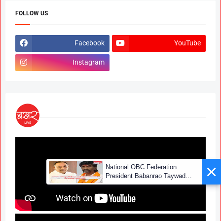
FOLLOW US
Facebook
YouTube
Instagram
×
National OBC Federation
President Babanrao Taywade
Claims Only 27 Kunbi
Certificates Issued in
Marathwada After September 2
GR; Alarming News for Mano