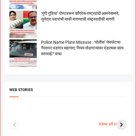
‘गुंगी गुडिया’ पोस्टवरून काँग्रेस-राष्ट्रवादी आमनेसामने;
सुनेत्रा पवारांची माफी मागण्याची राष्ट्रवादीची मागणी
Police Name Plate Missuse : ‘पोलीस’ नेमप्लेटचा
गैरवापर पडणार महागात; नियम मोडणाऱ्यांवर दंडात्मक काय
कारवाई? वाचा
WEB STORIES
दगडी चाल फेम अभिनेत्री
श्रीमंत दगडूशेठ गणपती
ब
पूजा सावंत ने गुपचूप
2023
स
View all stories
उरकला साखरपुडा.
म