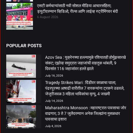
एसटी कर्मचाऱ्यांसाठी नवी सोशल मीडिया आचारसंहिता;
ड्युटीदरम्यान व्हिडिओ, रील्स आणि लाईव्ह स्ट्रीमिंगवर बंदी
6 August 2026
POPULAR POSTS
Azov Sea : युक्रेनच्या हल्ल्यामुळे रशियातही होर्मुझसारखे
संकट; एझोव्ह समुद्रात जहाजांची वाहतूक थांबली, 9
दिवसांत 116 जहाजांवर हल्ले झाले
July 16, 2026
Tragedy Strikes Wari : दिंडीवर काळाचा घाला;
पंढरपूरच्या आषाढी वारीतील 7 वारकऱ्यांना ट्रकने उडवले,
जेजुरीजवळ 3 महिला भाविकांचा मृत्यू, 4 जखमी
July 14, 2026
Maharashtra Monsoon : महाराष्ट्रात पावसाचा जोर
वाढणार; 3 ते 7 जुलैदरम्यान अनेक जिल्ह्यांना मुसळधार
पावसाचा इशारा
July 4, 2026