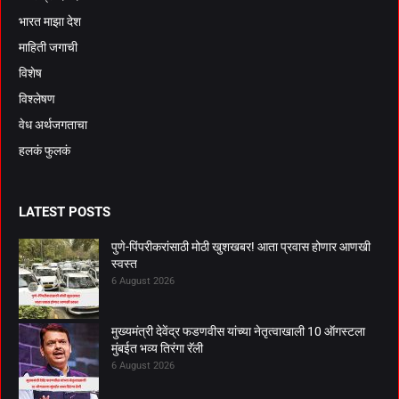
भारत माझा देश
माहिती जगाची
विशेष
विश्लेषण
वेध अर्थजगताचा
हलकं फुलकं
LATEST POSTS
पुणे-पिंपरीकरांसाठी मोठी खुशखबर! आता प्रवास होणार आणखी
स्वस्त
6 August 2026
मुख्यमंत्री देवेंद्र फडणवीस यांच्या नेतृत्वाखाली 10 ऑगस्टला
मुंबईत भव्य तिरंगा रॅली
6 August 2026