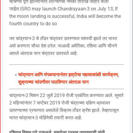
चाचण्या पूर्ण झाल्यानंतर लॉन्चिंगची नेमकी तारीख जाहीर केली
जाईल.ISRO may launch Chandrayaan-3 on July 13; If
the moon landing is successful, India will become the
fourth country to do so
जर चांद्रयान-3 चे लँडर चंद्रावर उतरण्यात यशस्वी झाले तर भारत
असे करणारा चौथा देश ठरेल. याआधी अमेरिका, रशिया आणि चीनने
आपले अंतराळ यान चंद्रावर उतरवले आहे.
चांद्रयान आणि मंगळयानानंतर इस्रोचा महत्वाकांक्षी कार्यक्रम,
शुक्राच्या चांदणीवर पाठविणार अंतराळ यान
चांद्रयान-2 मिशन 22 जुलै 2019 रोजी प्रक्षेपित करण्यात आले. सुमारे
2 महिन्यांनंतर 7 सप्टेंबर 2019 रोजी चंद्राच्या दक्षिण ध्रुवावर
उतरण्याच्या प्रयत्नात असलेले विक्रम लँडर क्रॅश झाले. तेव्हापासून
भारत चांद्रयान-3 मोहिमेची तयारी करत आहे.
रशियन मिशन पुढे ढकलले, इस्रोला प्रथम उतरण्याची संधी