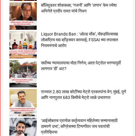
बॉलिवूडवर शोककळा; ‘गजनी’ आणि ‘लगान’ फेम ज्येष्ठ
अभिनेते प्रदीप रावत यांचे निधन
Liquor Brands Ban : ‘ओल्ड मॉंक’, मॅकडॉवेल्ससह
लोकप्रिय मद्य ब्रँड्सवर कारवाई; FSSAI च्या तपासात
नियमभंगाचे आरोप
सर्वोच्च न्यायालयाचा मोठा निर्णय; आता पेट्रोल भरण्यापूर्वी
लागणार ‘ही’ अट?
राज्यात 2.80 लाख कोटींच्या मेट्रो प्रकल्पांना वेग; मुंबई, पुणे
आणि नागपुरात 683 किमीचे मेट्रो जाळे उभारणार
‘आईसोबतच प्रत्येक कर्तृत्ववान महिलेच्या सन्मानासाठी
ठामपणे उभा’; काँग्रेसच्या टिप्पणीवर जय पवारांची
प्रतिक्रिया