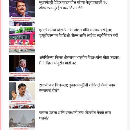
मुख्यमंत्री देवेंद्र फडणवीस यांच्या नेतृत्वाखाली 10
ऑगस्टला मुंबईत भव्य तिरंगा रॅली
एसटी कर्मचाऱ्यांसाठी नवी सोशल मीडिया आचारसंहिता;
ड्युटीदरम्यान व्हिडिओ, रील्स आणि लाईव्ह स्ट्रीमिंगवर बंदी
अमेरिकेच्या व्हिसा धोरणाचा भारतीय विद्यार्थ्यांना मोठा फटका;
F-1 व्हिसा मंजुरीत मोठी घट
सावजी वाद चिघळला; तुकाराम मुंढेंनी सांगितलं नेमकं काय
म्हणायचं होतं?
पाऊस पडला आणि राजधानी ठप्प! दिल्लीत नेमकं काय
घडलं?