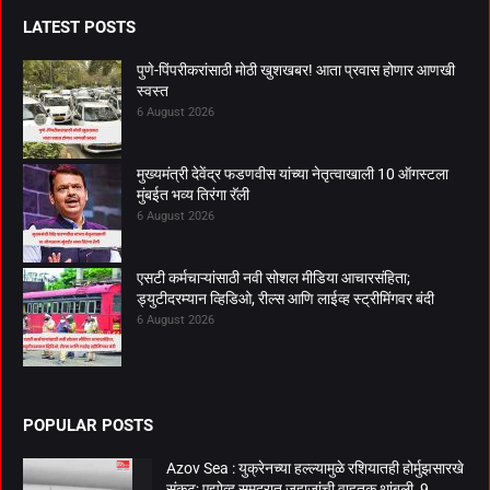
LATEST POSTS
पुणे-पिंपरीकरांसाठी मोठी खुशखबर! आता प्रवास होणार आणखी
स्वस्त
6 August 2026
मुख्यमंत्री देवेंद्र फडणवीस यांच्या नेतृत्वाखाली 10 ऑगस्टला
मुंबईत भव्य तिरंगा रॅली
6 August 2026
एसटी कर्मचाऱ्यांसाठी नवी सोशल मीडिया आचारसंहिता;
ड्युटीदरम्यान व्हिडिओ, रील्स आणि लाईव्ह स्ट्रीमिंगवर बंदी
6 August 2026
POPULAR POSTS
Azov Sea : युक्रेनच्या हल्ल्यामुळे रशियातही होर्मुझसारखे
संकट; एझोव्ह समुद्रात जहाजांची वाहतूक थांबली, 9