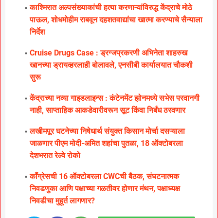
काश्मिरात अल्पसंख्याकांची हत्या करणाऱ्यांविरुद्ध केंद्राचे मोठे
पाऊल, शोधमोहीम राबवून दहशतवाद्यांचा खात्मा करण्याचे सैन्याला
निर्देश
Cruise Drugs Case : ड्रग्जप्रकरणी अभिनेता शाहरुख
खानच्या ड्रायव्हरलाही बोलावले, एनसीबी कार्यालयात चौकशी
सुरू
केंद्राच्या नव्या गाइडलाइन्स : कंटेनमेंट झोनमध्ये सभेस परवानगी
नाही, साप्ताहिक आकडेवारीवरून सूट किंवा निर्बंध ठरवणार
लखीमपूर घटनेच्या निषेधार्थ संयुक्त किसान मोर्चा दसऱ्याला
जाळणार पीएम मोदी-अमित शहांचा पुतळा, 18 ऑक्टोबरला
देशभरात रेल्वे रोको
कॉंग्रेसची 16 ऑक्टोबरला CWCची बैठक, संघटनात्मक
निवडणुका आणि पक्षाच्या गळतीवर होणार मंथन, पक्षाध्यक्ष
निवडीचा मुहूर्त लागणार?