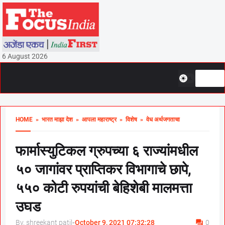
6 August 2026
HOME
» भारत माझा देश
» आपला महाराष्ट्र
» विशेष
» वेध अर्थजगताचा
फार्मास्युटिकल ग्रुपच्या ६ राज्यांमधील
५० जागांवर प्राप्तिकर विभागाचे छापे,
५५० कोटी रुपयांची बेहिशेबी मालमत्ता
उघड
By, shreekant patil
-
October 9, 2021 07:32:28
0