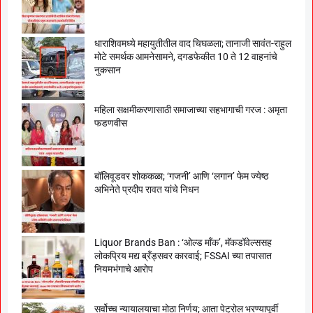
धाराशिवमध्ये महायुतीतील वाद चिघळला; तानाजी सावंत-राहुल
मोटे समर्थक आमनेसामने, दगडफेकीत 10 ते 12 वाहनांचे
नुकसान
महिला सक्षमीकरणासाठी समाजाच्या सहभागाची गरज : अमृता
फडणवीस
बॉलिवूडवर शोककळा; ‘गजनी’ आणि ‘लगान’ फेम ज्येष्ठ
अभिनेते प्रदीप रावत यांचे निधन
Liquor Brands Ban : ‘ओल्ड मॉंक’, मॅकडॉवेल्ससह
लोकप्रिय मद्य ब्रँड्सवर कारवाई; FSSAI च्या तपासात
नियमभंगाचे आरोप
सर्वोच्च न्यायालयाचा मोठा निर्णय; आता पेट्रोल भरण्यापूर्वी