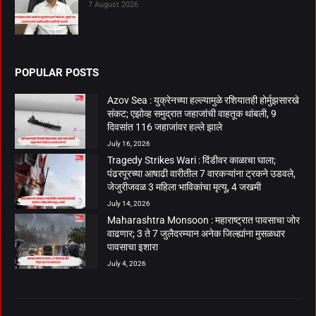
7 August 2026
POPULAR POSTS
Azov Sea : युक्रेनच्या हल्ल्यामुळे रशियातही होर्मुझसारखे
संकट; एझोव्ह समुद्रात जहाजांची वाहतूक थांबली, 9
दिवसांत 116 जहाजांवर हल्ले झाले
July 16, 2026
Tragedy Strikes Wari : दिंडीवर काळाचा घाला;
पंढरपूरच्या आषाढी वारीतील 7 वारकऱ्यांना ट्रकने उडवले,
जेजुरीजवळ 3 महिला भाविकांचा मृत्यू, 4 जखमी
July 14, 2026
Maharashtra Monsoon : महाराष्ट्रात पावसाचा जोर
वाढणार; 3 ते 7 जुलैदरम्यान अनेक जिल्ह्यांना मुसळधार
पावसाचा इशारा
July 4, 2026