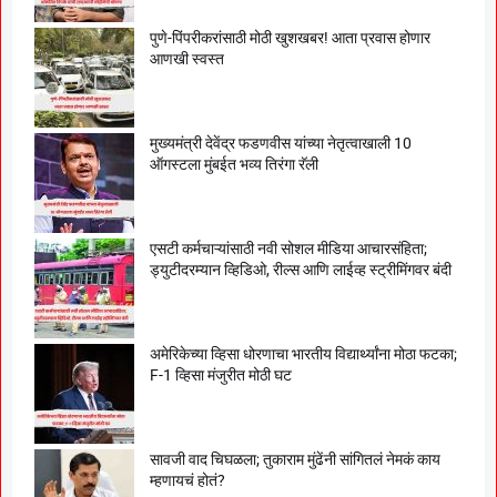
पुणे-पिंपरीकरांसाठी मोठी खुशखबर! आता प्रवास होणार
आणखी स्वस्त
मुख्यमंत्री देवेंद्र फडणवीस यांच्या नेतृत्वाखाली 10
ऑगस्टला मुंबईत भव्य तिरंगा रॅली
एसटी कर्मचाऱ्यांसाठी नवी सोशल मीडिया आचारसंहिता;
ड्युटीदरम्यान व्हिडिओ, रील्स आणि लाईव्ह स्ट्रीमिंगवर बंदी
अमेरिकेच्या व्हिसा धोरणाचा भारतीय विद्यार्थ्यांना मोठा फटका;
F-1 व्हिसा मंजुरीत मोठी घट
सावजी वाद चिघळला; तुकाराम मुंढेंनी सांगितलं नेमकं काय
म्हणायचं होतं?