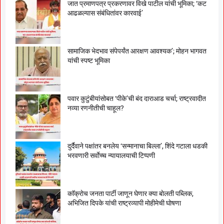
जात प्रमाणपत्र प्रकरणावर विखे पाटील यांची भूमिका; ‘कट
आढळल्यास संबंधितांवर कारवाई’
सामाजिक भेदभाव संपेपर्यंत आरक्षण आवश्यक’; मोहन भागवत
यांची स्पष्ट भूमिका
पवार कुटुंबीयांसोबत ‘पीके’ची बंद दाराआड चर्चा; राष्ट्रवादीत
नव्या रणनीतीची चाहूल?
दुर्दैवाने पक्षांतर बनलेय ‘सन्मानाचा बिल्ला’, शिंदे गटाला धडकी
भरवणारी सर्वाेच्च न्यायालयाची टिप्पणी
काॅक्राेच जनता पार्टी जाणून घेणार क्या बाेलती पब्लिक,
अभिजित दिपके यांची राष्ट्रव्यापी माेहीमेची घाेषणा