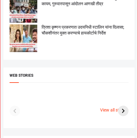
कायम, गुरुवारपासून आंदोलन आणखी तीव्र
त्रिशा कृष्णन प्रकरणात उदयनिधी स्टालिन यांना दिलासा;
चौकशीनंतर मुक्त करण्याचे हायकोर्टाचे निर्देश
WEB STORIES
दगडी चाल फेम अभिनेत्री
श्रीमंत दगडूशेठ गणपती
ब
पूजा सावंत ने गुपचूप
2023
स
View all stories
उरकला साखरपुडा.
म