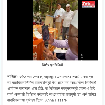
विशेष प्रतिनिधी
नाशिक :
ज्येष्ठ समाजसेवक, पद्मभूषण अण्णासाहेब हजारे यांच्या ९०
व्या वाढदिवसानिमित्त राळेगणसिद्धी येथे आज भव्य महाआरोग्य शिबिराचे
आयोजन करण्यात आले होते. या निमित्ताने उपमुख्यमंत्री एकनाथ शिंदे
यांनी अण्णांशी व्हिडिओ कॉलद्वारे साधून त्यांना शतायुषी व्हा, असे सांगत
वाढदिवसाच्या शुभेच्छा दिल्या. Anna Hazare