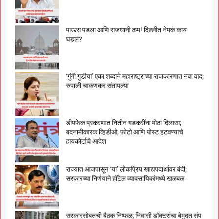
पाऊस पडला आणि राजधानी ठप्प! दिल्लीत नेमकं काय
घडलं?
‘गुंगी गुडीया’ एका शब्दाने महाराष्ट्राच्या राजकारणात नवा वाद;
रुपाली चाकणकर संतापल्या
डीपफेक प्रकरणात नितीन गडकरींना मोठा दिलासा;
बदनामीकारक व्हिडीओ, फोटो आणि पोस्ट हटवण्याचे
हायकोर्टाचे आदेश
राज्यात आजपासून ‘या’ लोकप्रिय खाद्यपदार्थावर बंदी;
सरकारच्या निर्णयाने हॉटेल व्यावसायिकांमध्ये खळबळ
सरकारसोबतची बैठक निष्फळ; निवासी डॉक्टरांचा बेमुदत संप