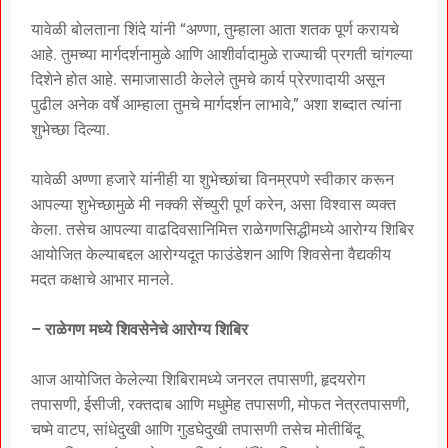
यावेळी बोलताना शिंदे यांनी “अण्णा, तुम्हाला आता शतक पूर्ण करायचे
आहे. तुमच्या मार्गदर्शनामुळे आणि आशीर्वादामुळे राज्याची प्रगती चांगल्या
दिशेने होत आहे. समाजासाठी केलेले तुमचे कार्य प्रेरणादायी असून
पुढील अनेक वर्षे आम्हाला तुमचे मार्गदर्शन लाभावे,” अशा शब्दात त्यांना
शुभेच्छा दिल्या.
यावेळी अण्णा हजारे यांनीही या शुभेच्छांचा विनम्रपणे स्वीकार करून
आपल्या शुभेच्छामुळे मी नक्की सेंच्युरी पूर्ण करेन, असा विश्वास व्यक्त
केला. तसेच आपल्या वाढदिवसानिमित्त राळेगणसिद्धीमध्ये आरोग्य शिबिर
आयोजित केल्याबद्दल आरोग्यदूत फाउंडेशन आणि शिवसेना वैद्यकीय
मदत कक्षाचे आभार मानले.
– राळेगण मध्ये शिवसेनेचे आरोग्य शिबिर
आज आयोजित केलेल्या शिबिरामध्ये जनरल तपासणी, हृदयरोग
तपासणी, ईसीजी, रक्तदाब आणि मधुमेह तपासणी, मोफत नेत्रतपासणी,
चष्मे वाटप, सांधेदुखी आणि गुडघेदुखी तपासणी तसेच मोतीबिंदू