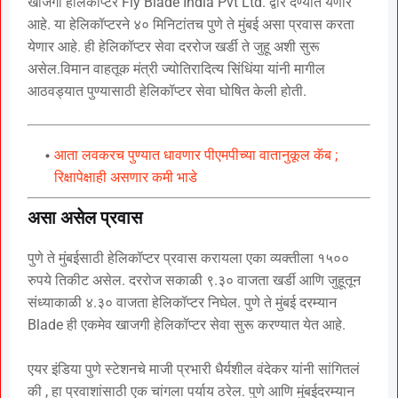
खाजगी हेलिकॉप्टर Fly Blade India Pvt Ltd. द्वारे देण्यात येणार
आहे. या हेलिकॉप्टरने ४० मिनिटांतच पुणे ते मुंबई असा प्रवास करता
येणार आहे. ही हेलिकॉप्टर सेवा दररोज खर्डी ते जुहू अशी सुरू
असेल.विमान वाहतूक मंत्री ज्योतिरादित्य सिंधिंया यांनी मागील
आठवड्यात पुण्यासाठी हेलिकॉप्टर सेवा घोषित केली होती.
आता लवकरच पुण्यात धावणार पीएमपीच्या वातानुकूल कॅब ;
रिक्षापेक्षाही असणार कमी भाडे
असा असेल प्रवास
पुणे ते मुंबईसाठी हेलिकॉप्टर प्रवास करायला एका व्यक्तीला १५००
रुपये तिकीट असेल. दररोज सकाळी ९.३० वाजता खर्डी आणि जुहूतून
संध्याकाळी ४.३० वाजता हेलिकॉप्टर निघेल. पुणे ते मुंबई दरम्यान
Blade ही एकमेव खाजगी हेलिकॉप्टर सेवा सुरू करण्यात येत आहे.
एयर इंडिया पुणे स्टेशनचे माजी प्रभारी धैर्यशील वंदेकर यांनी सांगितलं
की , हा प्रवाशांसाठी एक चांगला पर्याय ठरेल. पुणे आणि मुंबईदरम्यान