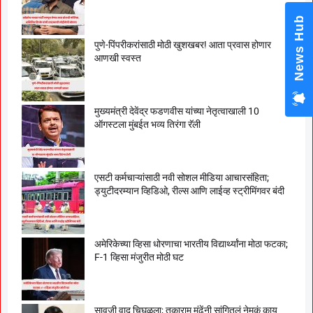
News Hub
पुणे-पिंपरीकरांसाठी मोठी खुशखबर! आता प्रवास होणार
आणखी स्वस्त
मुख्यमंत्री देवेंद्र फडणवीस यांच्या नेतृत्वाखाली 10
ऑगस्टला मुंबईत भव्य तिरंगा रॅली
एसटी कर्मचाऱ्यांसाठी नवी सोशल मीडिया आचारसंहिता;
ड्युटीदरम्यान व्हिडिओ, रील्स आणि लाईव्ह स्ट्रीमिंगवर बंदी
अमेरिकेच्या व्हिसा धोरणाचा भारतीय विद्यार्थ्यांना मोठा फटका;
F-1 व्हिसा मंजुरीत मोठी घट
सावजी वाद चिघळला; तुकाराम मुंढेंनी सांगितलं नेमकं काय