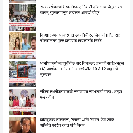
सरकारसोबतची बैठक निष्फळ; निवासी डॉक्टरांचा बेमुदत संप
कायम, गुरुवारपासून आंदोलन आणखी तीव्र
त्रिशा कृष्णन प्रकरणात उदयनिधी स्टालिन यांना दिलासा;
चौकशीनंतर मुक्त करण्याचे हायकोर्टाचे निर्देश
धाराशिवमध्ये महायुतीतील वाद चिघळला; तानाजी सावंत-राहुल
मोटे समर्थक आमनेसामने, दगडफेकीत 10 ते 12 वाहनांचे
नुकसान
महिला सक्षमीकरणासाठी समाजाच्या सहभागाची गरज : अमृता
फडणवीस
बॉलिवूडवर शोककळा; ‘गजनी’ आणि ‘लगान’ फेम ज्येष्ठ
अभिनेते प्रदीप रावत यांचे निधन