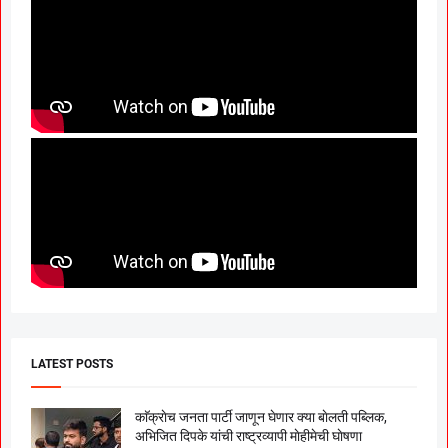
LATEST POSTS
काॅक्राेच जनता पार्टी जाणून घेणार क्या बाेलती पब्लिक,
अभिजित दिपके यांची राष्ट्रव्यापी माेहीमेची घाेषणा