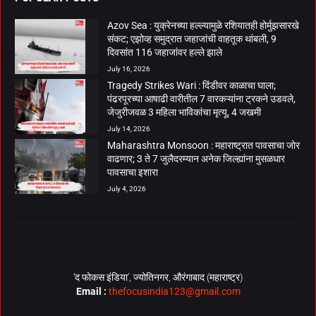
Azov Sea : युक्रेनच्या हल्ल्यामुळे रशियातही होर्मुझसारखे
संकट; एझोव्ह समुद्रात जहाजांची वाहतूक थांबली, 9
दिवसांत 116 जहाजांवर हल्ले झाले
July 16, 2026
Tragedy Strikes Wari : दिंडीवर काळाचा घाला;
पंढरपूरच्या आषाढी वारीतील 7 वारकऱ्यांना ट्रकने उडवले,
जेजुरीजवळ 3 महिला भाविकांचा मृत्यू, 4 जखमी
July 14, 2026
Maharashtra Monsoon : महाराष्ट्रात पावसाचा जोर
वाढणार; 3 ते 7 जुलैदरम्यान अनेक जिल्ह्यांना मुसळधार
पावसाचा इशारा
July 4, 2026
‘द फोकस इंडिया’, ज्योतिनगर, औरंगाबाद (महाराष्ट्र)
Email :
thefocusindia123@gmail.com