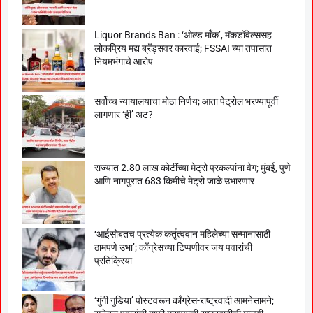
Liquor Brands Ban : ‘ओल्ड मॉंक’, मॅकडॉवेल्ससह
लोकप्रिय मद्य ब्रँड्सवर कारवाई; FSSAI च्या तपासात
नियमभंगाचे आरोप
सर्वोच्च न्यायालयाचा मोठा निर्णय; आता पेट्रोल भरण्यापूर्वी
लागणार ‘ही’ अट?
राज्यात 2.80 लाख कोटींच्या मेट्रो प्रकल्पांना वेग; मुंबई, पुणे
आणि नागपुरात 683 किमीचे मेट्रो जाळे उभारणार
‘आईसोबतच प्रत्येक कर्तृत्ववान महिलेच्या सन्मानासाठी
ठामपणे उभा’; काँग्रेसच्या टिप्पणीवर जय पवारांची
प्रतिक्रिया
‘गुंगी गुडिया’ पोस्टवरून काँग्रेस-राष्ट्रवादी आमनेसामने;