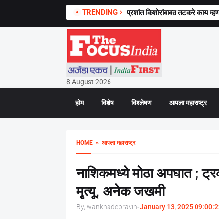
TRENDING
प्रशांत किशोरांबाबत तटकरे काय म्हणाल
8 August 2026
होम
विशेष
विश्लेषण
आपला महाराष्ट्र
HOME
» आपला महाराष्ट्र
नाशिकमध्ये मोठा अपघात ; ट
मृत्यू, अनेक जखमी
By, wankhadepravin
-
January 13, 2025 09:00:2