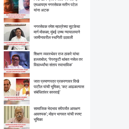
एमआयएम नगरसेवक मतीन पटेल
यांना अटक
नगरसेवक रमेश म्हात्रेच्या सुटकेचा
मार्ग मोकळा; मुंबई उच्च न्यायालयाने
जामीनावरील स्थगिती उठवली
शिक्षण व्यवस्थेवर राज ठाकरे यांचा
हल्लाबोल; ‘पेपरफुटी थांबत नसेल तर
विद्यार्थ्यांचा संताप स्वाभाविक’
जात प्रमाणपत्र प्रकरणावर विखे
पाटील यांची भूमिका; ‘कट आढळल्यास
संबंधितांवर कारवाई’
सामाजिक भेदभाव संपेपर्यंत आरक्षण
आवश्यक’; मोहन भागवत यांची स्पष्ट
भूमिका