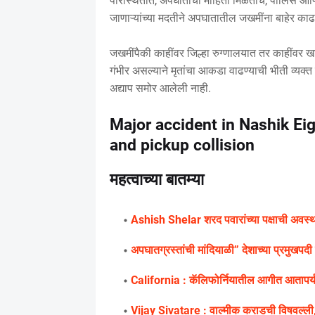
परिस्थितीत, अपघाताची माहिती मिळताच, पोलिस आणि अ
जाणाऱ्यांच्या मदतीने अपघातातील जखमींना बाहेर काढले 
जखमींपैकी काहींवर जिल्हा रुग्णालयात तर काहींवर ख
गंभीर असल्याने मृतांचा आकडा वाढण्याची भीती व्य
अद्याप समोर आलेली नाही.
Major accident in Nashik Eig
and pickup collision
महत्वाच्या बातम्या
Ashish Shelar शरद पवारांच्या पक्षाची अवस्थ
अपघातग्रस्तांची मांदियाळी” देशाच्या प्रमुखपद
California : कॅलिफोर्नियातील आगीत आतापर्यं
Vijay Sivatare : वाल्मीक कराडची विषवल्ली,