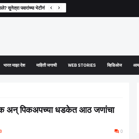
े? सुनेत्रा पवारांच्या भेटीनंतर पहिली प्रतिक्रिया
भारत माझा देश
माहिती जगाची
WEB STORIES
व्हिडिओज
आमच
्रक अन् पिकअपच्या धडकेत आठ जणांचा
3
0