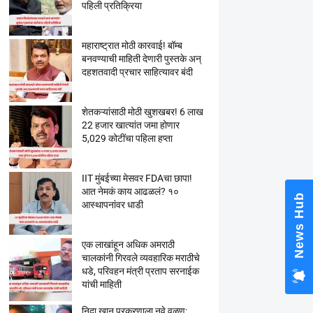
पहिली प्रतिक्रिया
महाराष्ट्रात मोठी कारवाई! बॉम्ब
बनवण्याची माहिती देणारी पुस्तके अन्
दहशतवादी प्रचार साहित्यावर बंदी
शेतकऱ्यांसाठी मोठी खुशखबर! 6 लाख
22 हजार खात्यांत जमा होणार
5,029 कोटींचा पहिला हप्ता
IIT मुंबईच्या मेसवर FDAचा छापा!
आत नेमकं काय आढळलं? १०
News Hub
आस्थापनांवर धाडी
एक लाखांहून अधिक अमराठी
चालकांनी गिरवले व्यवहारिक मराठीचे
धडे, परिवहन मंत्री प्रताप सरनाईक
यांची माहिती
निदा खान प्रकरणाला नवे वळण;