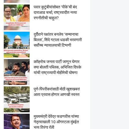
पवार कुटुंबीयांसोबत ‘पीके’ची बंद
दाराआड चर्चा; राष्ट्रवादीत नव्या
रणनीतीची चाहूल?
दुर्दैवाने पक्षांतर बनलेय ‘सन्मानाचा
बिल्ला’, शिंदे गटाला धडकी भरवणारी
सर्वाेच्च न्यायालयाची टिप्पणी
काॅक्राेच जनता पार्टी जाणून घेणार
क्या बाेलती पब्लिक, अभिजित दिपके
यांची राष्ट्रव्यापी माेहीमेची घाेषणा
पुणे-पिंपरीकरांसाठी मोठी खुशखबर!
आता प्रवास होणार आणखी स्वस्त
मुख्यमंत्री देवेंद्र फडणवीस यांच्या
नेतृत्वाखाली 10 ऑगस्टला मुंबईत
भव्य तिरंगा रॅली