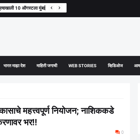
ेतृत्वाखाली 10 ऑगस्टला मुंबईत भव्य तिरंगा रॅली
भारत माझा देश
माहिती जगाची
WEB STORIES
व्हिडिओज
आमच
विकासाचे महत्त्वपूर्ण नियोजन; नाशिककडे
मीकरणावर भर!!
0