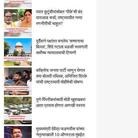
पवार कुटुंबीयांसोबत ‘पीके’ची बंद
दाराआड चर्चा; राष्ट्रवादीत नव्या
रणनीतीची चाहूल?
दुर्दैवाने पक्षांतर बनलेय ‘सन्मानाचा
बिल्ला’, शिंदे गटाला धडकी भरवणारी
सर्वाेच्च न्यायालयाची टिप्पणी
काॅक्राेच जनता पार्टी जाणून घेणार
क्या बाेलती पब्लिक, अभिजित दिपके
यांची राष्ट्रव्यापी माेहीमेची घाेषणा
पुणे-पिंपरीकरांसाठी मोठी खुशखबर!
आता प्रवास होणार आणखी स्वस्त
मुख्यमंत्री देवेंद्र फडणवीस यांच्या
नेतृत्वाखाली 10 ऑगस्टला मुंबईत