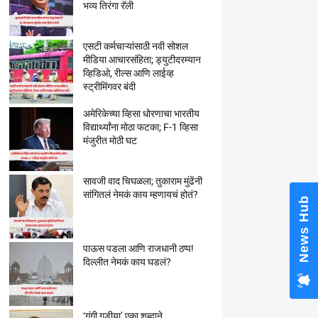
भव्य तिरंगा रॅली
एसटी कर्मचाऱ्यांसाठी नवी सोशल
मीडिया आचारसंहिता; ड्युटीदरम्यान
व्हिडिओ, रील्स आणि लाईव्ह
स्ट्रीमिंगवर बंदी
अमेरिकेच्या व्हिसा धोरणाचा भारतीय
विद्यार्थ्यांना मोठा फटका; F-1 व्हिसा
मंजुरीत मोठी घट
सावजी वाद चिघळला; तुकाराम मुंढेंनी
सांगितलं नेमकं काय म्हणायचं होतं?
News Hub
पाऊस पडला आणि राजधानी ठप्प!
दिल्लीत नेमकं काय घडलं?
‘गुंगी गुडीया’ एका शब्दाने