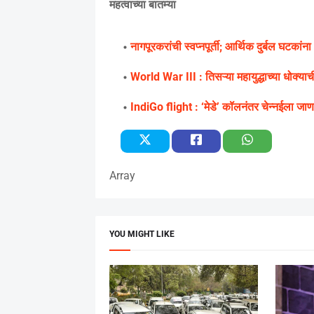
महत्वाच्या बातम्या
नागपूरकरांची स्वप्नपूर्ती; आर्थिक दुर्बल‌ घटकांन
World War III : तिसऱ्या महायुद्धाच्या धोक्
IndiGo flight : ‘मेडे’ कॉलनंतर चेन्नईला जाणा
Array
YOU MIGHT LIKE