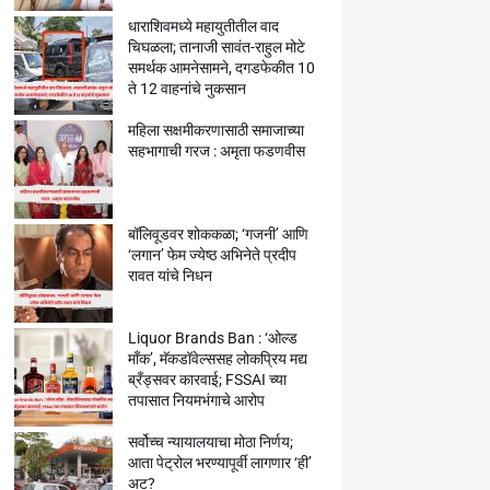
धाराशिवमध्ये महायुतीतील वाद
चिघळला; तानाजी सावंत-राहुल मोटे
समर्थक आमनेसामने, दगडफेकीत 10
ते 12 वाहनांचे नुकसान
महिला सक्षमीकरणासाठी समाजाच्या
सहभागाची गरज : अमृता फडणवीस
बॉलिवूडवर शोककळा; ‘गजनी’ आणि
‘लगान’ फेम ज्येष्ठ अभिनेते प्रदीप
रावत यांचे निधन
Liquor Brands Ban : ‘ओल्ड
मॉंक’, मॅकडॉवेल्ससह लोकप्रिय मद्य
ब्रँड्सवर कारवाई; FSSAI च्या
तपासात नियमभंगाचे आरोप
सर्वोच्च न्यायालयाचा मोठा निर्णय;
आता पेट्रोल भरण्यापूर्वी लागणार ‘ही’
अट?