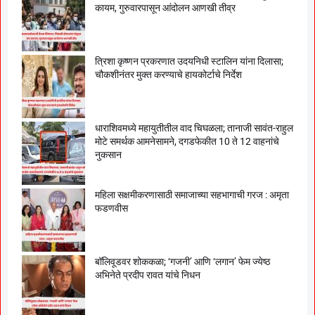
कायम, गुरुवारपासून आंदोलन आणखी तीव्र
त्रिशा कृष्णन प्रकरणात उदयनिधी स्टालिन यांना दिलासा;
चौकशीनंतर मुक्त करण्याचे हायकोर्टाचे निर्देश
धाराशिवमध्ये महायुतीतील वाद चिघळला; तानाजी सावंत-राहुल
मोटे समर्थक आमनेसामने, दगडफेकीत 10 ते 12 वाहनांचे
नुकसान
महिला सक्षमीकरणासाठी समाजाच्या सहभागाची गरज : अमृता
फडणवीस
बॉलिवूडवर शोककळा; ‘गजनी’ आणि ‘लगान’ फेम ज्येष्ठ
अभिनेते प्रदीप रावत यांचे निधन