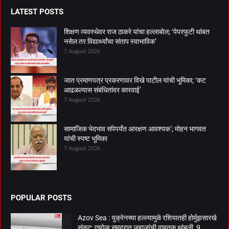
LATEST POSTS
शिक्षण व्यवस्थेवर राज ठाकरे यांचा हल्लाबोल; ‘पेपरफुटी थांबत
नसेल तर विद्यार्थ्यांचा संताप स्वाभाविक’
7 August 2026
जात प्रमाणपत्र प्रकरणावर विखे पाटील यांची भूमिका; ‘कट
आढळल्यास संबंधितांवर कारवाई’
7 August 2026
सामाजिक भेदभाव संपेपर्यंत आरक्षण आवश्यक’; मोहन भागवत
यांची स्पष्ट भूमिका
7 August 2026
POPULAR POSTS
Azov Sea : युक्रेनच्या हल्ल्यामुळे रशियातही होर्मुझसारखे
संकट; एझोव्ह समुद्रात जहाजांची वाहतूक थांबली, 9