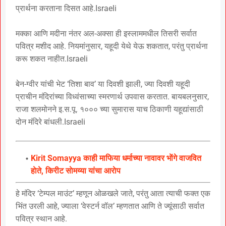
प्रार्थना करताना दिसत आहे.Israeli
मक्का आणि मदीना नंतर अल-अक्सा ही इस्लाममधील तिसरी सर्वात
पवित्र मशीद आहे. नियमांनुसार, यहूदी येथे येऊ शकतात, परंतु प्रार्थना
करू शकत नाहीत.Israeli
बेन-ग्वीर यांची भेट ‘तिशा बाव’ या दिवशी झाली, ज्या दिवशी यहूदी
प्राचीन मंदिरांच्या विध्वंसाच्या स्मरणार्थ उपवास करतात. बायबलनुसार,
राजा शलमोनने इ.स.पू. १००० च्या सुमारास याच ठिकाणी यहूद्यांसाठी
दोन मंदिरे बांधली.Israeli
Kirit Somayya काही माफिया धर्माच्या नावावर भाेंगे वाजवित
हाेते, किरीट साेमय्या यांचा आराेप
हे मंदिर ‘टेम्पल माउंट’ म्हणून ओळखले जाते, परंतु आता त्याची फक्त एक
भिंत उरली आहे, ज्याला ‘वेस्टर्न वॉल’ म्हणतात आणि ते ज्यूंसाठी सर्वात
पवित्र स्थान आहे.