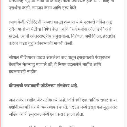
यांच्यासह १,२५० लोक या कार्यक्रमाला उपस्थित होते आणि काहींनी
प्रार्थना केली, नामजप केला आणि नृत्य केले.
त्याच वेळी, पॅलेस्टिनी अध्यक्ष महमूद अब्बास यांचे प्रवक्ते नबिल अबू
रुदैन यांनी या भेटीचा निषेध केला आणि “सर्व मर्यादा ओलांडणे” असे
म्हटले. त्यांनी आंतरराष्ट्रीय समुदायाला, विशेषतः अमेरिकेला, हस्तक्षेप
करून गाझा युद्ध थांबवण्याची मागणी केली.
सोशल मीडियावर वाढत असलेला वाद पाहून इस्रायलचे पंतप्रधान
बेंजामिन नेतन्याहू म्हणाले की, हे नियम बदललेले नाहीत आणि
बदलणारही नाहीत.
कॅम्पसची जबाबदारी जॉर्डनच्या संस्थेवर आहे.
अल-अक्सा मशीद जेरुसलेममध्ये आहे. जॉर्डनची एक धार्मिक संघटना या
मशीदीच्या परिसराचे व्यवस्थापन करते. १९६७ मध्ये इस्रायल युद्धानंतर
जॉर्डन आणि इस्रायलमध्ये एक करार झाला होता.