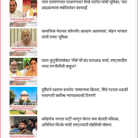
जात प्रमाणपत्र प्रकरणावर विखे पाटील यांची भूमिका; ‘कट
आढळल्यास संबंधितांवर कारवाई’
सामाजिक भेदभाव संपेपर्यंत आरक्षण आवश्यक’; मोहन भागवत
यांची स्पष्ट भूमिका
पवार कुटुंबीयांसोबत ‘पीके’ची बंद दाराआड चर्चा; राष्ट्रवादीत
नव्या रणनीतीची चाहूल?
दुर्दैवाने पक्षांतर बनलेय ‘सन्मानाचा बिल्ला’, शिंदे गटाला धडकी
भरवणारी सर्वाेच्च न्यायालयाची टिप्पणी
काॅक्राेच जनता पार्टी जाणून घेणार क्या बाेलती पब्लिक,
अभिजित दिपके यांची राष्ट्रव्यापी माेहीमेची घाेषणा