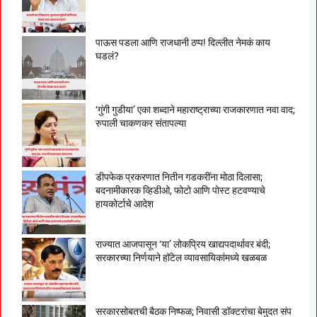
पाऊस पडला आणि राजधानी ठप्प! दिल्लीत नेमकं काय
घडलं?
‘गुंगी गुडीया’ एका शब्दाने महाराष्ट्राच्या राजकारणात नवा वाद;
रुपाली चाकणकर संतापल्या
डीपफेक प्रकरणात नितीन गडकरींना मोठा दिलासा;
बदनामीकारक व्हिडीओ, फोटो आणि पोस्ट हटवण्याचे
हायकोर्टाचे आदेश
राज्यात आजपासून ‘या’ लोकप्रिय खाद्यपदार्थावर बंदी;
सरकारच्या निर्णयाने हॉटेल व्यावसायिकांमध्ये खळबळ
सरकारसोबतची बैठक निष्फळ; निवासी डॉक्टरांचा बेमुदत संप