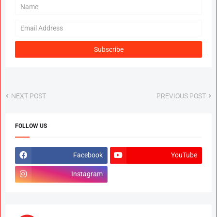
Marathwada After September 2
GR; Alarming News for Mano
NEXT POST
PREVIOUS POST
FOLLOW US
Facebook
YouTube
Instagram