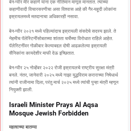
बेन-ग्वीर मीर कहाणे यांना एक नीतिमान माणूस मानतात. त्यांच्या
कहाणीवादी विचारसरणीचा असा विश्वास आहे की गैर-यहूदी लोकांना
इस्रायलमध्ये मतदानाचा अधिकारही नसावा.
बेन-ग्वीर २०२१ मध्ये पहिल्यांदाच इस्रायली संसदेचे सदस्य झाले. ते
नेहमीच पॅलेस्टिनींसोबतच्या शांतता चर्चेच्या विरोधात राहिले आहेत.
पॅलेस्टिनींवर गोळीबार केल्याबद्दल दोषी आढळलेल्या इस्रायली
सैनिकांना कायदेशीर माफी देऊ इच्छितात.
बेन-ग्वीर २५ नोव्हेंबर २०२२ रोजी इस्रायलचे राष्ट्रीय सुरक्षा मंत्री
बनले. नंतर, जानेवारी २०२५ मध्ये गाझा युद्धविराम कराराच्या निषेधार्थ
त्यांनी राजीनामा दिला, परंतु मार्च २०२५ मध्ये त्यांची पुन्हा मंत्री म्हणून
नियुक्ती झाली.
Israeli Minister Prays Al Aqsa
Mosque Jewish Forbidden
महत्वाच्या बातम्या