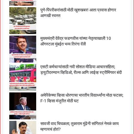
पुणे-पिंपरीकरांसाठी मोठी खुशखबर! आता प्रवास होणार
आणखी स्वस्त
मुख्यमंत्री देवेंद्र फडणवीस यांच्या नेतृत्वाखाली 10
ऑगस्टला मुंबईत भव्य तिरंगा रॅली
एसटी कर्मचाऱ्यांसाठी नवी सोशल मीडिया आचारसंहिता;
ड्युटीदरम्यान व्हिडिओ, रील्स आणि लाईव्ह स्ट्रीमिंगवर बंदी
अमेरिकेच्या व्हिसा धोरणाचा भारतीय विद्यार्थ्यांना मोठा फटका;
F-1 व्हिसा मंजुरीत मोठी घट
सावजी वाद चिघळला; तुकाराम मुंढेंनी सांगितलं नेमकं काय
म्हणायचं होतं?