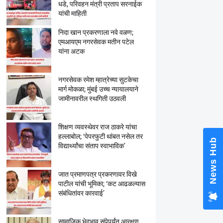
धडे, परिवहन मंत्री प्रताप सरनाईक
यांची माहिती
निदा खान प्रकरणाला नवे वळण;
एमआयएम नगरसेवक मतीन पटेल
यांना अटक
नगरसेवक रमेश म्हात्रेच्या सुटकेचा
मार्ग मोकळा; मुंबई उच्च न्यायालयाने
जामीनावरील स्थगिती उठवली
शिक्षण व्यवस्थेवर राज ठाकरे यांचा
हल्लाबोल; ‘पेपरफुटी थांबत नसेल तर
News Hub
विद्यार्थ्यांचा संताप स्वाभाविक’
जात प्रमाणपत्र प्रकरणावर विखे
पाटील यांची भूमिका; ‘कट आढळल्यास
संबंधितांवर कारवाई’
सामाजिक भेदभाव संपेपर्यंत आरक्षण