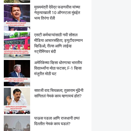
मुख्यमंत्री देवेंद्र फडणवीस यांच्या
नेतृत्वाखाली 10 ऑगस्टला मुंबईत
भव्य तिरंगा रॅली
एसटी कर्मचाऱ्यांसाठी नवी सोशल
मीडिया आचारसंहिता; ड्युटीदरम्यान
व्हिडिओ, रील्स आणि लाईव्ह
स्ट्रीमिंगवर बंदी
अमेरिकेच्या व्हिसा धोरणाचा भारतीय
विद्यार्थ्यांना मोठा फटका; F-1 व्हिसा
मंजुरीत मोठी घट
सावजी वाद चिघळला; तुकाराम मुंढेंनी
सांगितलं नेमकं काय म्हणायचं होतं?
पाऊस पडला आणि राजधानी ठप्प!
दिल्लीत नेमकं काय घडलं?