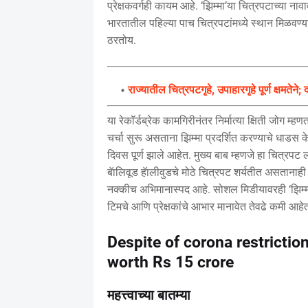
प्रेक्षकवर्गही कायम आहे. ‘झिम्मा’या चित्रपटाच्या 
भारतातील पहिल्या पाच चित्रपटांमध्ये स्थान मिळवण्या
ठरतोय.
राज्यातील चित्रपटगृहे, उपाहारगृहे पूर्ण क्षमते
या रेकॉर्डब्रेक कामगिरीनंतर निर्मात्या क्षिती जोग 
चर्चा सुरू असताना झिम्मा प्रदर्शित करण्याचे धाडस 
दिवस पूर्ण झाले आहेत. मुख्य बाब म्हणजे हा चित्रप
बॅालिवूड हॅालीवुडचे मोठे चित्रपट शर्यतीत असतानाही 
नक्कीच अभिमानास्पद आहे. सोशल मिडीयावरही ‘झिम्मा’च्य
टिमचे आणि प्रेक्षकांचे आभार मानावेत तेवढे कमी आहे
Despite of corona restricti
worth Rs 15 crore
महत्त्वाच्या बातम्या