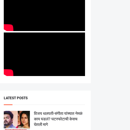
LATEST POSTS
विजय थलपती-संगीता यांच्यात नेमकं
काय घडलं? घटस्फोटाची केसच
घेतली मागे