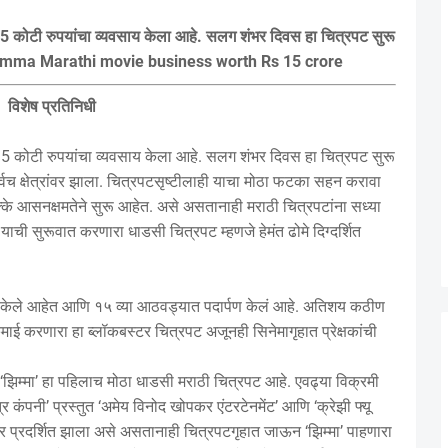
15 कोटी रुपयांचा व्यवसाय केला आहे. सलग शंभर दिवस हा चित्रपट सुरू
 Zimma Marathi movie business worth Rs 15 crore
विशेष प्रतिनिधी
15 कोटी रुपयांचा व्यवसाय केला आहे. सलग शंभर दिवस हा चित्रपट सुरू
 क्षेत्रांवर झाला. चित्रपटसृष्टीलाही याचा मोठा फटका सहन करावा
क्के आसनक्षमतेने सुरू आहेत. असे असतानाही मराठी चित्रपटांना सध्या
ची सुरूवात करणारा धाडसी चित्रपट म्हणजे हेमंत ढोमे दिग्दर्शित
्ण केले आहेत आणि १५ व्या आठवड्यात पदार्पण केलं आहे. अतिशय कठीण
ाई करणारा हा ब्लॉकबस्टर चित्रपट अजूनही सिनेमागृहात प्रेक्षकांची
ा ‘झिम्मा’ हा पहिलाच मोठा धाडसी मराठी चित्रपट आहे. एवढ्या विक्रमी
र कंपनी’ प्रस्तुत ‘अमेय विनोद खोपकर एंटरटेनमेंट’ आणि ‘क्रेझी फ्यू
ॅानवर प्रदर्शित झाला असे असतानाही चित्रपटगृहात जाऊन ‘झिम्मा’ पाहणारा