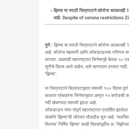
झिम्मा या मराठी चित्रपटाने कोरोना काळातही 
आहे. Despite of corona restrictions
पुणे :
झिम्मा या मराठी चित्रपटाने कोरोना काळातही 
आहे. कोरोना महामारी आणि लॉकडाऊनचा परिणाम सर्वच
लागला. अद्यापही महाराष्ट्रात सिनेमागृहे केवळ ५० ट
सुगीचे दिवस आले आहेत, असे म्हणायला हरकत नाही. या
‘झिम्मा’.
या चित्रपटाने चित्रपटगृहात यशस्वी १०० दिवस पूर
काळात प्रेक्षकांना सिनेमागृहात आणून १५ करोडची कम
गर्दी खेचण्यात यशस्वी झाला आहे.
लॉकडाऊन नंतर संपूर्ण महाराष्ट्रात प्रदर्शित झालेल
संख्येने ‘झिम्मा’ची जोरदार घौडदौड सुरु आहे. ‘चलचित्
फिल्म्स’ निर्मित ‘झिम्मा’ काही दिवसांपूर्वीच अॅमेझ