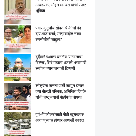
आवश्यक’; मोहन भागवत यांची स्पष्ट
भूमिका
पवार कुटुंबीयांसोबत ‘पीके’ची बंद
दाराआड चर्चा; राष्ट्रवादीत नव्या
रणनीतीची चाहूल?
दुर्दैवाने पक्षांतर बनलेय ‘सन्मानाचा
बिल्ला’, शिंदे गटाला धडकी भरवणारी
सर्वाेच्च न्यायालयाची टिप्पणी
काॅक्राेच जनता पार्टी जाणून घेणार
क्या बाेलती पब्लिक, अभिजित दिपके
यांची राष्ट्रव्यापी माेहीमेची घाेषणा
पुणे-पिंपरीकरांसाठी मोठी खुशखबर!
आता प्रवास होणार आणखी स्वस्त