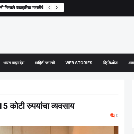
गिरवले व्यवहारिक मराठीचे धडे, परिवहन मंत्री प्रताप सरनाईक यांची माहिती
भारत माझा देश
माहिती जगाची
WEB STORIES
व्हिडिओज
आमच
 15 कोटी रुपयांचा व्यवसाय
0