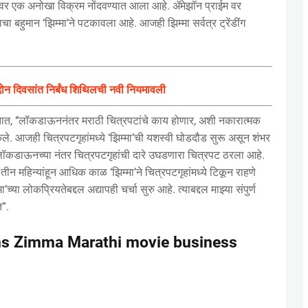
नावावर एक अनोखा विक्रम नोंदवण्यात आला आहे. ॲमेझॉन प्राईम वर
चा बहुमान ‘झिम्मा’ने पटकावला आहे. आजही झिम्मा सर्वत्र ट्रेंडींग
ने; दोन दिवसांत निर्बंध शिथिलची नवी नियमावली
म्हणतात, ‘’लॉकडाऊननंतर मराठी चित्रपटांचे काय होणार, अशी नकारात्मक
केले. आजही चित्रपटगृहांमध्ये ‘झिम्मा’ची यशस्वी घोडदौड सुरू असून शंभर
ट लॉकडाऊनच्या नंतर चित्रपटगृहांची दारे उघडणारा चित्रपट ठरला आहे.
तीन महिन्यांहून आधिक काळ ‘झिम्मा’ने चित्रपटगृहांमध्ये टिकून राहणे
ा लोकप्रियतेबद्दल अद्यापही चर्चा सुरु आहे. त्याबद्दल माझ्या संपुर्ण
त”.
ons Zimma Marathi movie business