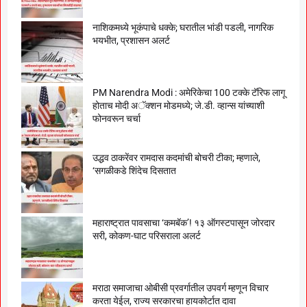
नाशिकमध्ये भूकंपाचे धक्के; घरातील भांडी पडली, नागरिक
भयभीत, प्रशासन अलर्ट
PM Narendra Modi : अमेरिकेचा 100 टक्के टॅरिफ लागू
होताच मोदी अॅक्शन मोडमध्ये; जे.डी. व्हान्स यांच्याशी
फोनवरून चर्चा
उद्धव ठाकरेंवर रामदास कदमांची बोचरी टीका; म्हणाले,
‘सगळीकडे शिंदेच दिसतात
महाराष्ट्रात पावसाचा ‘कमबॅक’! १३ ऑगस्टपासून जोरदार
सरी, कोकण-घाट परिसराला अलर्ट
मराठा समाजाचा ओबीसी प्रवर्गातील उपवर्ग म्हणून विचार
करता येईल, राज्य सरकारचा हायकोर्टात दावा