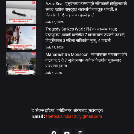
Azov Sea : युक्रेनच्या हल्ल्यामुळे रशियातही होर्मुझसारखे
संकट; एझोव्ह समुद्रात जहाजांची वाहतूक थांबली, 9
दिवसांत 116 जहाजांवर हल्ले झाले
July 16, 2026
Tragedy Strikes Wari : दिंडीवर काळाचा घाला;
पंढरपूरच्या आषाढी वारीतील 7 वारकऱ्यांना ट्रकने उडवले,
जेजुरीजवळ 3 महिला भाविकांचा मृत्यू, 4 जखमी
July 14, 2026
Maharashtra Monsoon : महाराष्ट्रात पावसाचा जोर
वाढणार; 3 ते 7 जुलैदरम्यान अनेक जिल्ह्यांना मुसळधार
पावसाचा इशारा
July 4, 2026
‘द फोकस इंडिया’, ज्योतिनगर, औरंगाबाद (महाराष्ट्र)
Email :
thefocusindia123@gmail.com