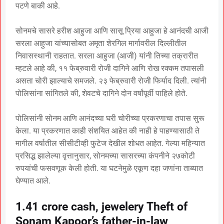
पटणे बाकी आहे.
सोनमचे सासरे हरीश आहुजा आणि सासू प्रिया आहुजा हे आनंदची आजी
सरला आहुजा यांच्यासोबत अमृता शेरगिल मार्गावरील दिल्लीतील
निवासस्थानी राहतात. सरला आहुजा (आजी) यांनी तिच्या तक्रारीत
म्हटले आहे की, ११ फेब्रुवारी रोजी दागिने आणि रोख रक्कम तपासली
असता चोरी झाल्याचे समजले. २३ फेब्रुवारी रोजी फिर्याद दिली. त्यांनी
पोलिसांना सांगितले की, शेवटचे दागिने दोन वर्षांपूर्वी पाहिले होते.
पोलिसांनी सोनम आणि आनंदच्या घरी चोरीच्या प्रकरणाचा तपास सुरू
केला. या प्रकरणात काही संशयित आहेत की नाही हे पाहण्यासाठी ते
मागील वर्षातील सीसीटीव्ही फुटेज देखील शोधत आहेत. गेल्या महिन्यात
प्रसिद्ध झालेल्या वृत्तानुसार, सोनमच्या सासरच्या कंपनीने २७कोटी
रुपयांची फसवणूक केली होती. या घटनेमुळे एकूण दहा जणांना ताब्यात
घेण्यात आले.
1.41 crore cash, jewelery Theft of
Sonam Kapoor’s father-in-law