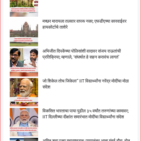
मच्छर मारायला तलवार वापरू नका; एफडीएच्या कारवाईवर
हायकोर्टाचे ताशेरे
अभिजीत दिपकेंच्या पोलिसांशी वादावर संजय राऊतांची
प्रतिक्रिया; म्हणाले, ‘संघर्षात हे सहन करावंच लागतं’
जो शिकेल तोच जिंकेल!” IIT विद्यार्थ्यांना नरेंद्र मोदींचा मोठा
संदेश
विकसित भारताचा पाया पुढील ३५ वर्षांत तरुणांच्या कामावर;
IIT दिल्लीच्या दीक्षांत समारंभात मोदींचा विद्यार्थ्यांना संदेश
अमित शहा पुन्हा महाराष्ट्रात; पुण्यानंतर आता मुंबई दौरा, दोन