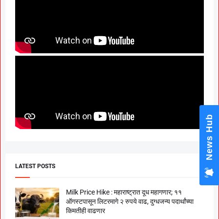
LATEST POSTS
Milk Price Hike : महाराष्ट्रात दूध महागणार; ११
ऑगस्टपासून लिटरमागे २ रुपये वाढ, दुग्धजन्य पदार्थांच्या
किमतीही वाढणार