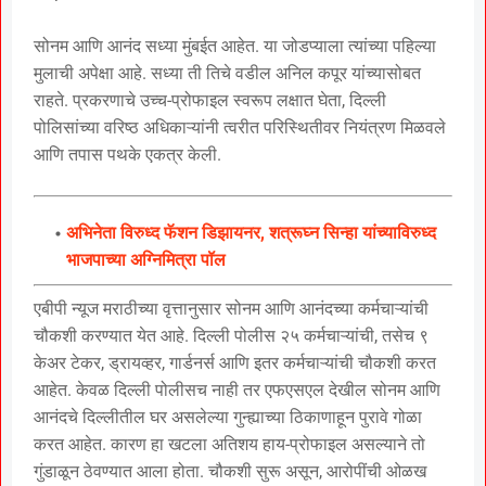
सोनम आणि आनंद सध्या मुंबईत आहेत. या जोडप्याला त्यांच्या पहिल्या
मुलाची अपेक्षा आहे. सध्या ती तिचे वडील अनिल कपूर यांच्यासोबत
राहते. प्रकरणाचे उच्च-प्रोफाइल स्वरूप लक्षात घेता, दिल्ली
पोलिसांच्या वरिष्ठ अधिकाऱ्यांनी त्वरीत परिस्थितीवर नियंत्रण मिळवले
आणि तपास पथके एकत्र केली.
अभिनेता विरुध्द फॅशन डिझायनर, शत्रूघ्न सिन्हा यांच्याविरुध्द
भाजपाच्या अग्निमित्रा पॉल
एबीपी न्यूज मराठीच्या वृत्तानुसार सोनम आणि आनंदच्या कर्मचाऱ्यांची
चौकशी करण्यात येत आहे. दिल्ली पोलीस २५ कर्मचाऱ्यांची, तसेच ९
केअर टेकर, ड्रायव्हर, गार्डनर्स आणि इतर कर्मचाऱ्यांची चौकशी करत
आहेत. केवळ दिल्ली पोलीसच नाही तर एफएसएल देखील सोनम आणि
आनंदचे दिल्लीतील घर असलेल्या गुन्ह्याच्या ठिकाणाहून पुरावे गोळा
करत आहेत. कारण हा खटला अतिशय हाय-प्रोफाइल असल्याने तो
गुंडाळून ठेवण्यात आला होता. चौकशी सुरू असून, आरोपींची ओळख