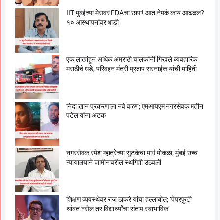
IIT मुंबईच्या मेसवर FDAचा छापा! आत नेमकं काय आढळलं?
१० आस्थापनांवर धाडी
एक लाखांहून अधिक अमराठी चालकांनी गिरवले व्यवहारिक
मराठीचे धडे, परिवहन मंत्री प्रताप सरनाईक यांची माहिती
निदा खान प्रकरणाला नवे वळण; एमआयएम नगरसेवक मतीन
पटेल यांना अटक
नगरसेवक रमेश म्हात्रेच्या सुटकेचा मार्ग मोकळा; मुंबई उच्च
न्यायालयाने जामीनावरील स्थगिती उठवली
शिक्षण व्यवस्थेवर राज ठाकरे यांचा हल्लाबोल; ‘पेपरफुटी
थांबत नसेल तर विद्यार्थ्यांचा संताप स्वाभाविक’