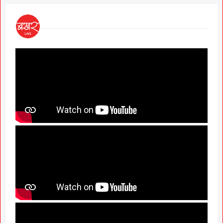
National OBC Federa
President Babanrao
Claims Only 27 Kunb
Certificates Issued i
Marathwada After Se
GR; Alarming News 