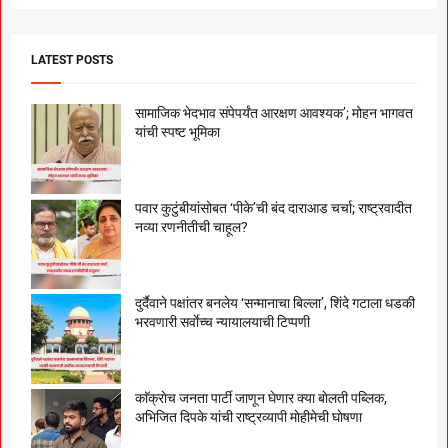
LATEST POSTS
सामाजिक भेदभाव संपेपर्यंत आरक्षण आवश्यक’; मोहन भागवत
यांची स्पष्ट भूमिका
पवार कुटुंबीयांसोबत ‘पीके’ची बंद दाराआड चर्चा; राष्ट्रवादीत
नव्या रणनीतीची चाहूल?
दुर्दैवाने पक्षांतर बनलेय ‘सन्मानाचा बिल्ला’, शिंदे गटाला धडकी
भरवणारी सर्वाेच्च न्यायालयाची टिप्पणी
काॅक्राेच जनता पार्टी जाणून घेणार क्या बाेलती पब्लिक,
अभिजित दिपके यांची राष्ट्रव्यापी माेहीमेची घाेषणा