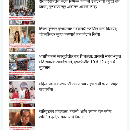
सरकारसोबतची बैठक निष्फळ; निवासी डॉक्टरांचा बेमुदत संप
कायम, गुरुवारपासून आंदोलन आणखी तीव्र
त्रिशा कृष्णन प्रकरणात उदयनिधी स्टालिन यांना दिलासा;
चौकशीनंतर मुक्त करण्याचे हायकोर्टाचे निर्देश
धाराशिवमध्ये महायुतीतील वाद चिघळला; तानाजी सावंत-राहुल
मोटे समर्थक आमनेसामने, दगडफेकीत 10 ते 12 वाहनांचे
नुकसान
महिला सक्षमीकरणासाठी समाजाच्या सहभागाची गरज : अमृता
फडणवीस
बॉलिवूडवर शोककळा; ‘गजनी’ आणि ‘लगान’ फेम ज्येष्ठ
अभिनेते प्रदीप रावत यांचे निधन