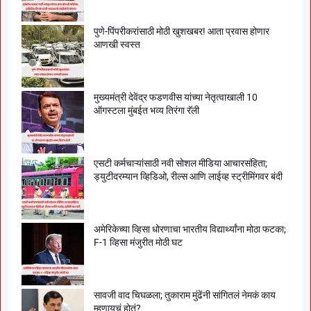
पुणे-पिंपरीकरांसाठी मोठी खुशखबर! आता प्रवास होणार
आणखी स्वस्त
मुख्यमंत्री देवेंद्र फडणवीस यांच्या नेतृत्वाखाली 10
ऑगस्टला मुंबईत भव्य तिरंगा रॅली
एसटी कर्मचाऱ्यांसाठी नवी सोशल मीडिया आचारसंहिता;
ड्युटीदरम्यान व्हिडिओ, रील्स आणि लाईव्ह स्ट्रीमिंगवर बंदी
अमेरिकेच्या व्हिसा धोरणाचा भारतीय विद्यार्थ्यांना मोठा फटका;
F-1 व्हिसा मंजुरीत मोठी घट
सावजी वाद चिघळला; तुकाराम मुंढेंनी सांगितलं नेमकं काय
म्हणायचं होतं?