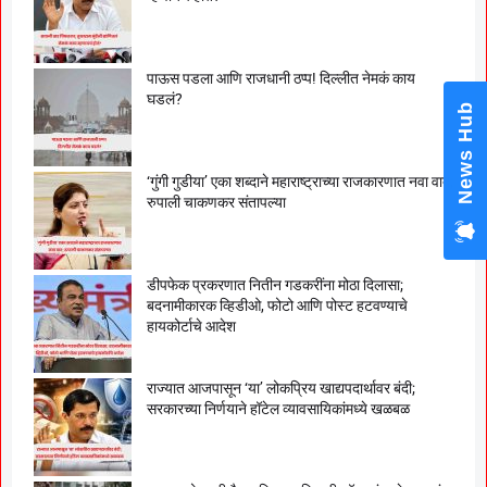
पाऊस पडला आणि राजधानी ठप्प! दिल्लीत नेमकं काय
घडलं?
News Hub
‘गुंगी गुडीया’ एका शब्दाने महाराष्ट्राच्या राजकारणात नवा वाद;
रुपाली चाकणकर संतापल्या
डीपफेक प्रकरणात नितीन गडकरींना मोठा दिलासा;
बदनामीकारक व्हिडीओ, फोटो आणि पोस्ट हटवण्याचे
हायकोर्टाचे आदेश
राज्यात आजपासून ‘या’ लोकप्रिय खाद्यपदार्थावर बंदी;
सरकारच्या निर्णयाने हॉटेल व्यावसायिकांमध्ये खळबळ