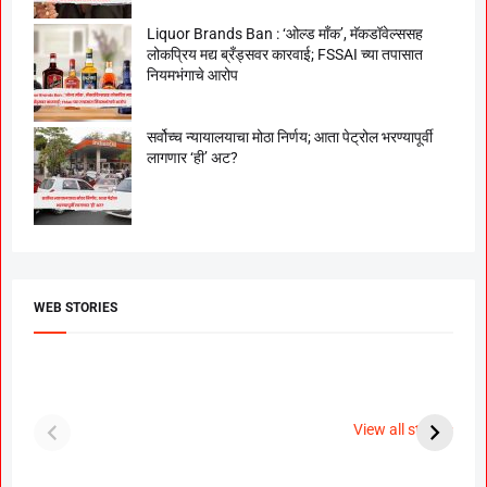
Liquor Brands Ban : ‘ओल्ड मॉंक’, मॅकडॉवेल्ससह
लोकप्रिय मद्य ब्रँड्सवर कारवाई; FSSAI च्या तपासात
नियमभंगाचे आरोप
सर्वोच्च न्यायालयाचा मोठा निर्णय; आता पेट्रोल भरण्यापूर्वी
लागणार ‘ही’ अट?
WEB STORIES
दगडी चाल फेम अभिनेत्री
श्रीमंत दगडूशेठ गणपती
ब
पूजा सावंत ने गुपचूप
2023
स
View all stories
उरकला साखरपुडा.
म