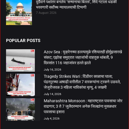
दुर्दैवाने पक्षांतर बनलेय ‘सन्मानाचा बिल्ला’, शिंदे गटाला धडकी
भरवणारी सर्वाेच्च न्यायालयाची टिप्पणी
7 August 2026
POPULAR POSTS
Azov Sea : युक्रेनच्या हल्ल्यामुळे रशियातही होर्मुझसारखे
संकट; एझोव्ह समुद्रात जहाजांची वाहतूक थांबली, 9
दिवसांत 116 जहाजांवर हल्ले झाले
July 16, 2026
Tragedy Strikes Wari : दिंडीवर काळाचा घाला;
पंढरपूरच्या आषाढी वारीतील 7 वारकऱ्यांना ट्रकने उडवले,
जेजुरीजवळ 3 महिला भाविकांचा मृत्यू, 4 जखमी
July 14, 2026
Maharashtra Monsoon : महाराष्ट्रात पावसाचा जोर
वाढणार; 3 ते 7 जुलैदरम्यान अनेक जिल्ह्यांना मुसळधार
पावसाचा इशारा
July 4, 2026