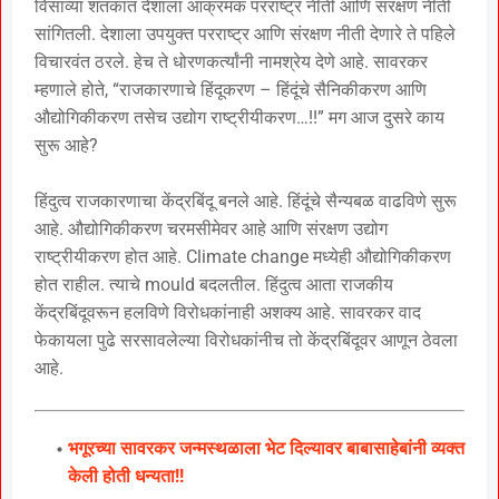
विसाव्या शतकात देशाला आक्रमक परराष्ट्र नीती आणि संरक्षण नीती
सांगितली. देशाला उपयुक्त परराष्ट्र आणि संरक्षण नीती देणारे ते पहिले
विचारवंत ठरले. हेच ते धोरणकर्त्यांनी नामश्रेय देणे आहे. सावरकर
म्हणाले होते, “राजकारणाचे हिंदूकरण – हिंदूंचे सैनिकीकरण आणि
औद्योगिकीकरण तसेच उद्योग राष्ट्रीयीकरण…!!” मग आज दुसरे काय
सुरू आहे?
हिंदुत्व राजकारणाचा केंद्रबिंदू बनले आहे. हिंदूंचे सैन्यबळ वाढविणे सुरू
आहे. औद्योगिकीकरण चरमसीमेवर आहे आणि संरक्षण उद्योग
राष्ट्रीयीकरण होत आहे. Climate change मध्येही औद्योगिकीकरण
होत राहील. त्याचे mould बदलतील. हिंदुत्व आता राजकीय
केंद्रबिंदूवरून हलविणे विरोधकांनाही अशक्य आहे. सावरकर वाद
फेकायला पुढे सरसावलेल्या विरोधकांनीच तो केंद्रबिंदूवर आणून ठेवला
आहे.
भगूरच्या सावरकर जन्मस्थळाला भेट दिल्यावर बाबासाहेबांनी व्यक्त
केली होती धन्यता!!