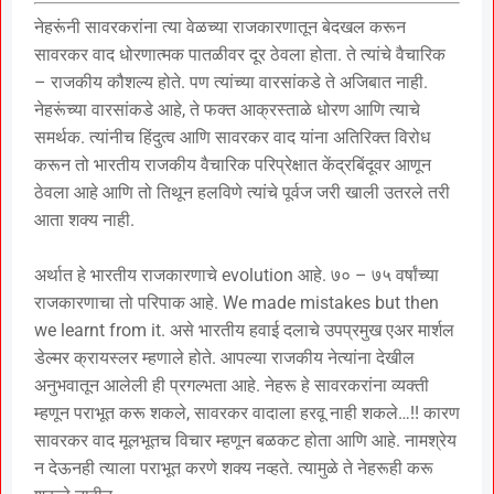
नेहरूंनी सावरकरांना त्या वेळच्या राजकारणातून बेदखल करून
सावरकर वाद धोरणात्मक पातळीवर दूर ठेवला होता. ते त्यांचे वैचारिक
– राजकीय कौशल्य होते. पण त्यांच्या वारसांकडे ते अजिबात नाही.
नेहरूंच्या वारसांकडे आहे, ते फक्त आक्रस्ताळे धोरण आणि त्याचे
समर्थक. त्यांनीच हिंदुत्व आणि सावरकर वाद यांना अतिरिक्त विरोध
करून तो भारतीय राजकीय वैचारिक परिप्रेक्षात केंद्रबिंदूवर आणून
ठेवला आहे आणि तो तिथून हलविणे त्यांचे पूर्वज जरी खाली उतरले तरी
आता शक्य नाही.
अर्थात हे भारतीय राजकारणाचे evolution आहे. ७० – ७५ वर्षांच्या
राजकारणाचा तो परिपाक आहे. We made mistakes but then
we learnt from it. असे भारतीय हवाई दलाचे उपप्रमुख एअर मार्शल
डेल्मर क्रायस्लर म्हणाले होते. आपल्या राजकीय नेत्यांना देखील
अनुभवातून आलेली ही प्रगल्भता आहे. नेहरू हे सावरकरांना व्यक्ती
म्हणून पराभूत करू शकले, सावरकर वादाला हरवू नाही शकले…!! कारण
सावरकर वाद मूलभूतच विचार म्हणून बळकट होता आणि आहे. नामश्रेय
न देऊनही त्याला पराभूत करणे शक्य नव्हते. त्यामुळे ते नेहरूही करू