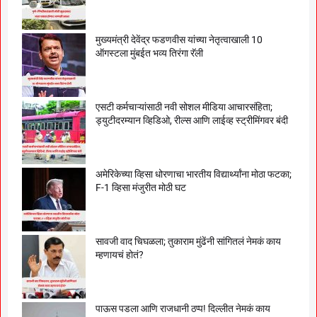
मुख्यमंत्री देवेंद्र फडणवीस यांच्या नेतृत्वाखाली 10
ऑगस्टला मुंबईत भव्य तिरंगा रॅली
एसटी कर्मचाऱ्यांसाठी नवी सोशल मीडिया आचारसंहिता;
ड्युटीदरम्यान व्हिडिओ, रील्स आणि लाईव्ह स्ट्रीमिंगवर बंदी
अमेरिकेच्या व्हिसा धोरणाचा भारतीय विद्यार्थ्यांना मोठा फटका;
F-1 व्हिसा मंजुरीत मोठी घट
सावजी वाद चिघळला; तुकाराम मुंढेंनी सांगितलं नेमकं काय
म्हणायचं होतं?
पाऊस पडला आणि राजधानी ठप्प! दिल्लीत नेमकं काय