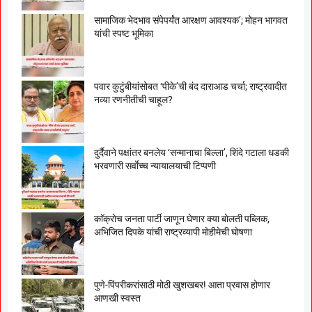
सामाजिक भेदभाव संपेपर्यंत आरक्षण आवश्यक’; मोहन भागवत
यांची स्पष्ट भूमिका
पवार कुटुंबीयांसोबत ‘पीके’ची बंद दाराआड चर्चा; राष्ट्रवादीत
नव्या रणनीतीची चाहूल?
दुर्दैवाने पक्षांतर बनलेय ‘सन्मानाचा बिल्ला’, शिंदे गटाला धडकी
भरवणारी सर्वाेच्च न्यायालयाची टिप्पणी
काॅक्राेच जनता पार्टी जाणून घेणार क्या बाेलती पब्लिक,
अभिजित दिपके यांची राष्ट्रव्यापी माेहीमेची घाेषणा
पुणे-पिंपरीकरांसाठी मोठी खुशखबर! आता प्रवास होणार
आणखी स्वस्त