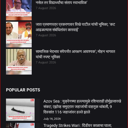
नसेल तर विद्यार्थ्यांचा संताप स्वाभाविक’
7 August 2026
जात प्रमाणपत्र प्रकरणावर विखे पाटील यांची भूमिका; ‘कट
आढळल्यास संबंधितांवर कारवाई’
7 August 2026
सामाजिक भेदभाव संपेपर्यंत आरक्षण आवश्यक’; मोहन भागवत
यांची स्पष्ट भूमिका
7 August 2026
POPULAR POSTS
Azov Sea : युक्रेनच्या हल्ल्यामुळे रशियातही होर्मुझसारखे
संकट; एझोव्ह समुद्रात जहाजांची वाहतूक थांबली, 9
दिवसांत 116 जहाजांवर हल्ले झाले
July 16, 2026
Tragedy Strikes Wari : दिंडीवर काळाचा घाला;